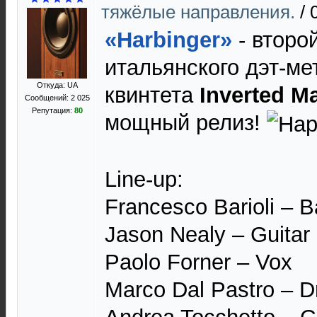
тяжёлые направления.
/
«Harbinger»
- второ
итальянского дэт-ме
Откуда: UA
квинтета
Inverted Ma
Сообщений: 2 025
Репутация:
80
мощный релиз!
Line-up:
Francesco Barioli – 
Jason Nealy – Guitar
Paolo Forner – Vox
Marco Dal Pastro – 