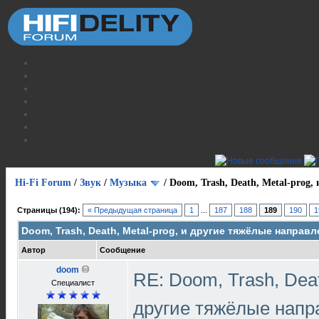
Hi-Fi Forum
/
Звук
/
Музыка
/
Doom, Trash, Death, Metal-prog,
Страницы (194):
« Предыдущая страница
1
...
187
188
189
190
1
Doom, Trash, Death, Metal-prog, и другие тяжёлые направл
Автор
Сообщение
doom
RE: Doom, Trash, Deat
Специалист
другие тяжёлые напр