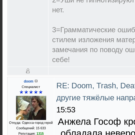
нет.
3=Грамматические ошиб
стилем изложения матер
замечания по поводу ош
себе!
doom
RE: Doom, Trash, Deat
Специалист
другие тяжёлые напр
15:53
Анжела Гософ кр
Откуда: Одесса-город герой
Сообщений: 15 633
,обладала невер
Репутация:
1315