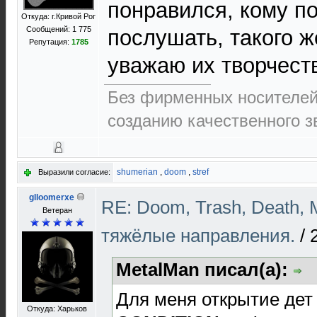
понравился, кому п
Откуда: г.Кривой Рог
Сообщений: 1 775
послушать, такого 
Репутация:
1785
уважаю их творчест
Без фирменных носителей 
созданию качественного зв
shumerian
,
doom
,
stref
Выразили согласие:
glloomerxe
RE: Doom, Trash, Death, M
Ветеран
тяжёлые направления.
/
MetalMan писал(а):
Для меня открытие дет
Откуда: Харьков