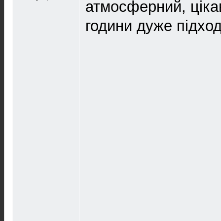
атмосферний, цікав
години дуже підход