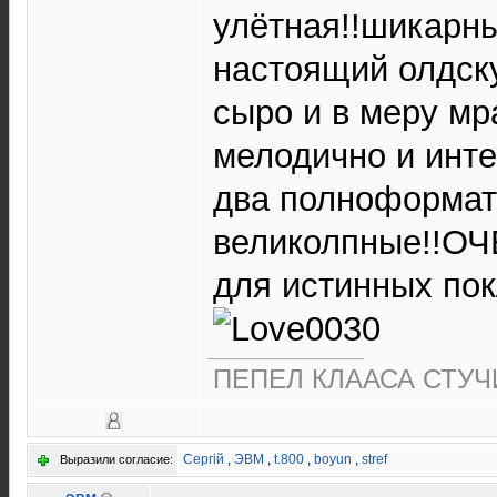
улётная!!шикарны
настоящий олдску
сыро и в меру мр
мелодично и инте
два полноформат
великолпные!!О
для истинных пок
ПЕПЕЛ КЛААСА СТУЧИ
Сергій
,
ЭВМ
,
t.800
,
boyun
,
stref
Выразили согласие: