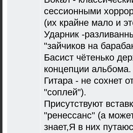
сессионными хорро
(их крайне мало и э
Ударник -разливанны
"зайчиков на бараба
Басист чётенько де
концепции альбома.
Гитара - не сохнет о
"соплей").
Присутствуют вставк
"ренессанс" (а может
знает,Я в них путаю