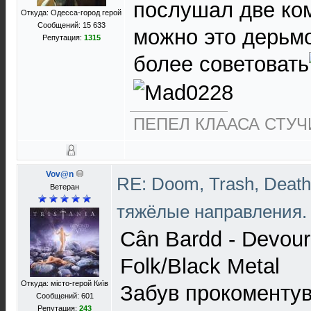
послушал две ком
Откуда: Одесса-город герой
Сообщений: 15 633
можно это дерьмо
Репутация:
1315
более советовать
ПЕПЕЛ КЛААСА СТУЧИ
Vov@n
RE: Doom, Trash, Death,
Ветеран
тяжёлые направления
Cân Bardd - Devour
Folk/Black Metal
Откуда: місто-герой Київ
Забув прокоментув
Сообщений: 601
Репутация:
243