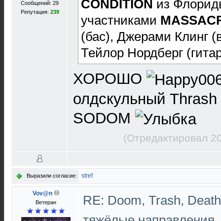
CONDITION
из Флорид
Сообщений: 29
Репутация:
239
участниками
MASSAC
(бас), Джерами Клинг (
Тейлор Нордберг (гитар
ХОРОШО
олдскульный Thrash
SODOM
(Отредактировал 20
stref
Выразили согласие:
Vov@n
RE: Doom, Trash, Death,
Ветеран
тяжёлые направления