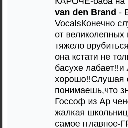
КАРОЧЕ-баба на в
van den Brand
- 
VocalsКонечно с
от великолепных 
тяжело врубиться
она кстати не тол
басухе лабает!!и
хорошо!!Слушая 
понимаешь,что з
Госсоф из Ар чен
жалкая школьница
самое гглавное-