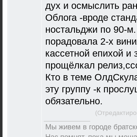
дух и осмыслить ра
Облога -вроде станда
ностальджи по 90-м.
порадовала 2-х вин
кассетной епихой и 
прощёлкал релиз,ссс
Кто в теме ОлдСкула
эту группу -к просл
обязательно.
(Отредактиро
Мы живем в городе братск
Нас помнят, пока мы меша