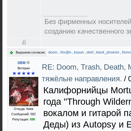
Без фирменных носителей 
созданию качественного зв
doom
,
Vov@n
,
boyun
,
stref
,
black_phoenix
,
Nonco
Выразили согласие:
ЭВМ
RE: Doom, Trash, Death, M
Ветеран
тяжёлые направления.
/
Калифорнийцы Mortu
года "Through Wilde
Откуда: Киев
вокалом и гитарой па
Сообщений: 582
Репутация:
690
Деды) из Autopsy и 