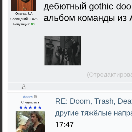
дебютный gothic doo
Откуда: UA
альбом команды из 
Сообщений: 2 025
Репутация:
80
(Отредактирова
doom
RE: Doom, Trash, Deat
Специалист
другие тяжёлые напр
17:47