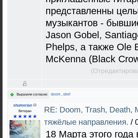
представленны целы
музыкантов - бывшие
Jason Gobel, Santia
Phelps, а также Ole B
McKenna (Black Crown
(Отредактирова
doom
,
stref
Выразили согласие:
shumerian
RE: Doom, Trash, Death, M
Ветеран
тяжёлые направления.
/
18 Марта этого года