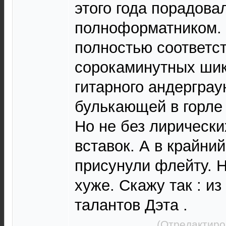
этого года порадова
полноформатником. 
полностью соответст
сорокаминутных шик
гитарного андерграу
булькающей в горле 
Но не без лирическ
вставок. А в крайни
присунули флейту. Н
хуже. Скажу так : и
талантов Дэта .
(Отредактиро