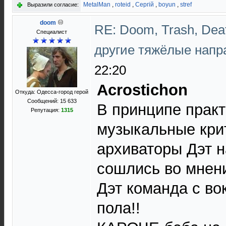
MetalMan
,
roteid
,
Сергій
,
boyun
,
stref
Выразили согласие:
doom
RE: Doom, Trash, Deat
Специалист
другие тяжёлые напр
22:20
Acrostichon
Откуда: Одесса-город герой
Сообщений: 15 633
В принципе прак
Репутация:
1315
музыкальные кри
архиваторы Дэт 
сошлись во мнени
Дэт команда с во
пола!!