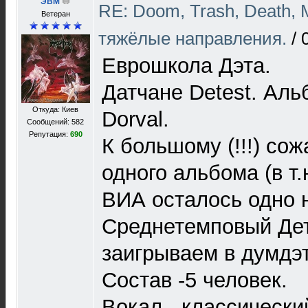
ЭВМ
RE: Doom, Trash, Death, M
Ветеран
тяжёлые направления.
/
Еврошкола Дэта.
Датчане Detest. Аль
Откуда: Киев
Dorval.
Сообщений: 582
Репутация:
690
К большому (!!!) со
одного альбома (в т.
ВИА осталось одно н
Среднетемповый Дет
заигрываем в думдэт
Состав -5 человек.
Вокал - классический