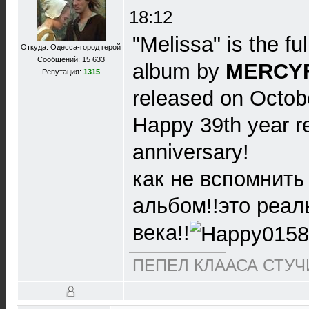
18:12
"Melissa" is the fu
Откуда: Одесса-город герой
Сообщений: 15 633
album by
MERCYF
Репутация:
1315
released on Octobe
Happy 39th year r
anniversary!
как не вспомнит
альбом!!это реал
века!!
ПЕПЕЛ КЛААСА СТУЧИ