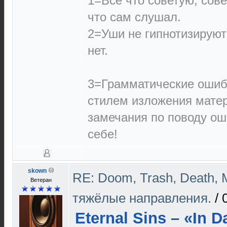
1=Все что советую, сове
что сам слушал.
2=Уши не гипнотизируют
нет.
3=Грамматические ошиб
стилем изложения матер
замечания по поводу ош
себе!
skown
RE: Doom, Trash, Death, M
Ветеран
тяжёлые направления.
/
Eternal Sins – «In 