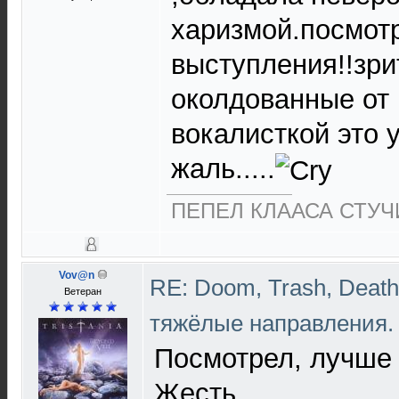
харизмой.посмот
выступления!!зри
околдованные от 
вокалисткой это у
жаль.....
ПЕПЕЛ КЛААСА СТУЧИ
Vov@n
RE: Doom, Trash, Death,
Ветеран
тяжёлые направления
Посмотрел, лучше 
Жесть...