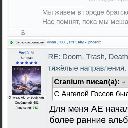
Мы живем в городе братск
Нас помнят, пока мы меша
doom
,
t.800
,
stref
,
black_phoenix
Выразили согласие:
Vov@n
RE: Doom, Trash, Death,
Ветеран
тяжёлые направления
Cranium писал(а):
С Ангелой Госсов бы
Откуда: місто-герой Київ
Сообщений: 601
Для меня AE начал
Репутация:
243
более ранние альб