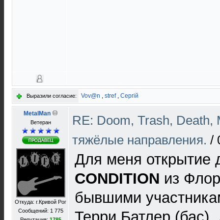
Vov@n
,
stref
,
Сергій
Выразили согласие:
MetalMan
RE: Doom, Trash, Death, 
Ветеран
тяжёлые направления.
/
Для меня открытие 
CONDITION
из Флор
бывшими участник
Откуда: г.Кривой Рог
Сообщений: 1 775
Терри Батлер (бас),
Репутация:
1785