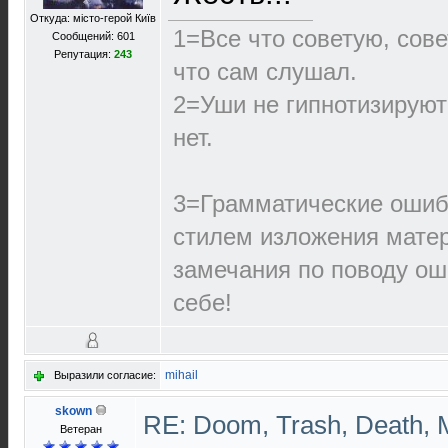
Откуда: місто-герой Київ
1=Все что советую, сове
Сообщений: 601
Репутация:
243
что сам слушал.
2=Уши не гипнотизируют
нет.
3=Грамматические ошиб
стилем изложения матер
замечания по поводу ош
себе!
mihail
Выразили согласие:
skown
RE: Doom, Trash, Death, M
Ветеран