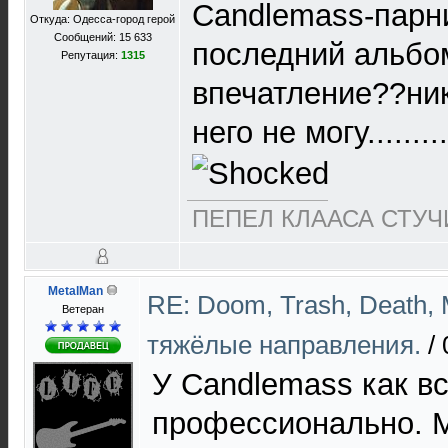
Candlemass-парн
Откуда: Одесса-город герой
Сообщений: 15 633
последний альбо
Репутация:
1315
впечатление??ник
него не могу.........
ПЕПЕЛ КЛААСА СТУЧИ
MetalMan
RE: Doom, Trash, Death, 
Ветеран
тяжёлые направления.
/
У Candlemass как вс
профессионально. 