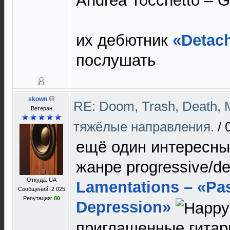
Andrea Tocchetto – G
их дебютник
«Detac
послушать
skown
RE: Doom, Trash, Death, M
Ветеран
тяжёлые направления.
/
ещё один интересны
жанре progressive/de
Откуда: UA
Lamentations – «Pa
Сообщений: 2 025
Репутация:
80
Depression»
приглашенные гитар