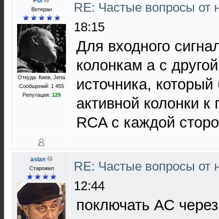
Pol
RE: Частые вопросы от 
Ветеран
18:15
Для входного сигна
колонкам а с другой
Откуда: Киев, Jena
источника, который
Сообщений: 1 455
Репутация:
129
активной колонки к
RCA с каждой стор
aslan
RE: Частые вопросы от 
Старожил
12:44
поключать АС чере