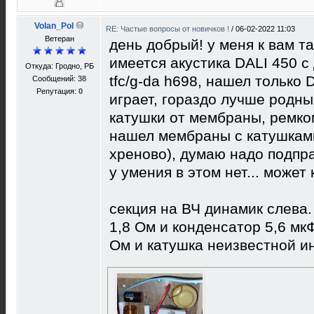
Volan_Pol
RE: Частые вопросы от новичков !
/
06-02-2022 11:03
Ветеран
день добрый! у меня к вам та
имеется акустика DALI 450 
Откуда: Гродно, РБ
tfc/g-da h698, нашел только 
Сообщений: 38
Репутация:
0
играет, гораздо лучше родны
катушки от мембраны, ремком
нашел мембраны с катушками
хреново), думаю надо подпра
у умения в этом нет... может
секция на ВЧ динамик слева
1,8 Ом и конденсатор 5,6 мк
Ом и катушка неизвестной и