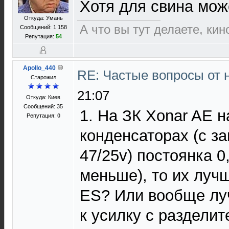
Хотя для свина мож
Откуда: Умань
А что вы тут делаете, кин
Сообщений: 1 158
Репутация:
54
Apollo_440
RE: Частые вопросы от 
Старожил
21:07
Откуда: Киев
Сообщений: 35
1. На ЗК Xonar AE 
Репутация:
0
конденсаторах (с за
47/25v) постоянка 
меньше), то их лучш
ES? Или вообще лу
к усилку с раздели