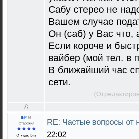
Сабу стерео не над
Вашем случае подат
Он (саб) у Вас что,
Если короче и быст
вайбер (мой тел. в 
В ближайший час спа
сети.
(Отредактиров
IhP
RE: Частые вопросы от 
Старожил
22:02
Откуда: Київ