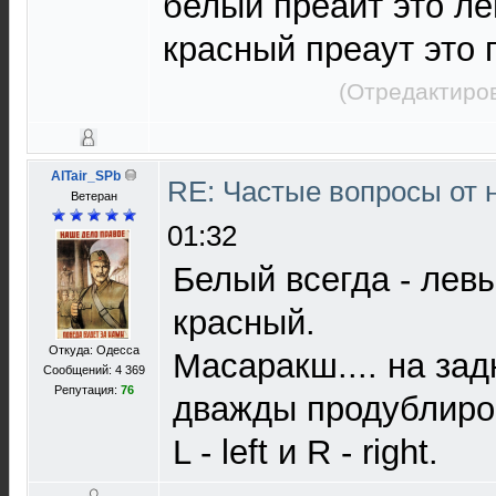
белый преайт это л
красный преаут это 
(Отредактиров
AlTair_SPb
RE: Частые вопросы от 
Ветеран
01:32
Белый всегда - левы
красный.
Откуда: Одесса
Масаракш.... на за
Сообщений: 4 369
Репутация:
76
дважды продублиро
L - left и R - right.