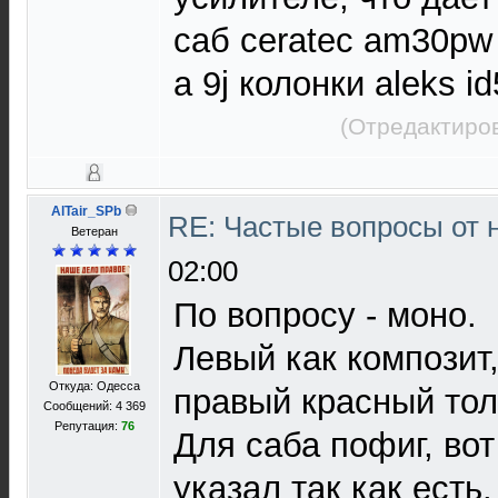
саб ceratec am30pw 
a 9j колонки aleks i
(Отредактиров
AlTair_SPb
RE: Частые вопросы от 
Ветеран
02:00
По вопросу - моно.
Левый как композит,
Откуда: Одесса
правый красный то
Сообщений: 4 369
Репутация:
76
Для саба пофиг, вот
указал так как есть.