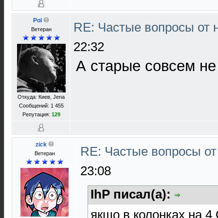
Pol
RE: Частые вопросы от 
Ветеран
22:32
А старые совсем н
Откуда: Киев, Jena
Сообщений: 1 455
Репутация:
129
zick
RE: Частые вопросы от
Ветеран
23:08
IhP писал(а):
якщо в колонках на 4