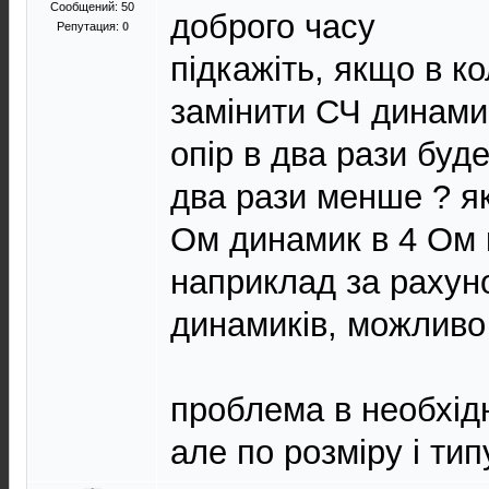
Сообщений: 50
доброго часу
Репутация:
0
підкажіть, якщо в к
замінити СЧ динами
опір в два рази буде
два рази менше ? я
Ом динамик в 4 Ом 
наприклад за рахуно
динамиків, можливо
проблема в необхідн
але по розміру і ти