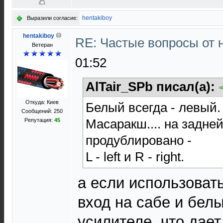
hentakiboy
Выразили согласие:
hentakiboy
RE: Частые вопросы от 
Ветеран
01:52
AlTair_SPb писал(а):
Откуда: Киев
Белый всегда - левый.
Сообщений: 250
Масаракш.... на задн
Репутация:
45
продублировано -
L - left и R - right.
а если использоват
вход на сабе и бел
усилителе, что дает