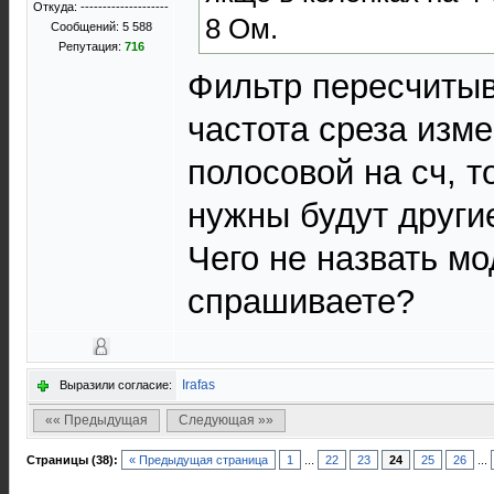
Откуда: --------------------
8 Ом.
Сообщений: 5 588
Репутация:
716
Фильтр пересчитыв
частота среза изме
полосовой на сч, т
нужны будут други
Чего не назвать мо
спрашиваете?
Irafas
Выразили согласие:
«« Предыдущая
Следующая »»
Страницы (38):
« Предыдущая страница
1
...
22
23
24
25
26
...