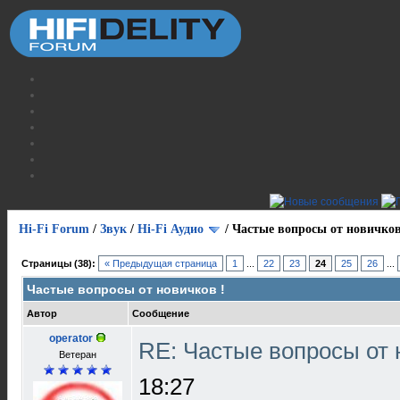
Hi-Fi Forum
/
Звук
/
Hi-Fi Аудио
/
Частые вопросы от новичков
Страницы (38):
« Предыдущая страница
1
...
22
23
24
25
26
...
Частые вопросы от новичков !
Автор
Сообщение
operator
RE: Частые вопросы от 
Ветеран
18:27