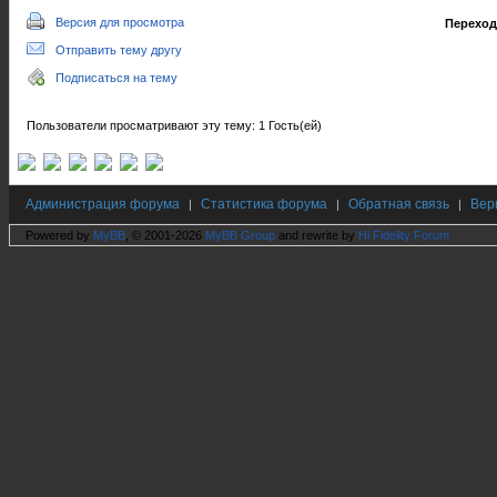
Версия для просмотра
Переход
Отправить тему другу
Подписаться на тему
Пользователи просматривают эту тему: 1 Гость(ей)
Администрация форума
Статистика форума
Обратная связь
Вер
|
|
|
Powered by
MyBB
, © 2001-2026
MyBB Group
and rewrite by
Hi Fidelity Forum