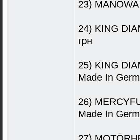
23) MANOWAR «
24) KING DIA
грн
25) KING DIAM
Made In Germa
26) MERCYFUL
Made In Germa
27) MOTÖRHEA