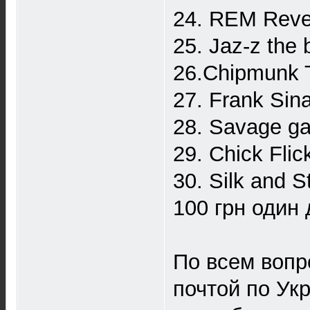
24. REM Reve
25. Jaz-z the
26.Chipmunk T
27. Frank Sin
28. Savage g
29. Chick Flic
30. Silk and S
100 грн один 
По всем вопр
почтой по Ук