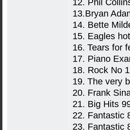
12. Phil Colli
13.Bryan Adam
14. Bette Mil
15. Eagles ho
16. Tears for 
17. Piano Ex
18. Rock No 1
19. The very b
20. Frank Sin
21. Big Hits 9
22. Fantastic
23. Fantastic