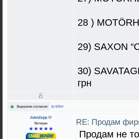
28 ) MOTÖRHEA
29) SAXON “Cr
30) SAVATAGE 
грн
lp-killer
Выразили согласие:
JohnZepp
RE: Продам фир
Ветеран
Продам не то