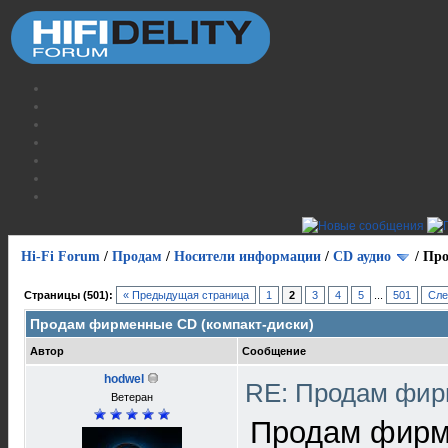
Hi-Fi Forum
/
Продам
/
Носители информации
/
СD аудио
/
Про
Страницы (501):
« Предыдущая страница
1
2
3
4
5
...
501
Сле
Продам фирменные CD (компакт-диски)
Автор
Сообщение
hodwel
RE: Продам фир
Ветеран
Продам фирм