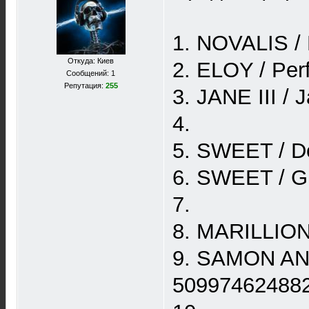
1. NOVALIS / 
Откуда: Киев
2. ELOY / Per
Сообщений: 1
Репутация:
255
3. JANE III / 
4.
5. SWEET / De
6. SWEET / G
7.
8. MARILLION 
9. SAMON AND
509974624882