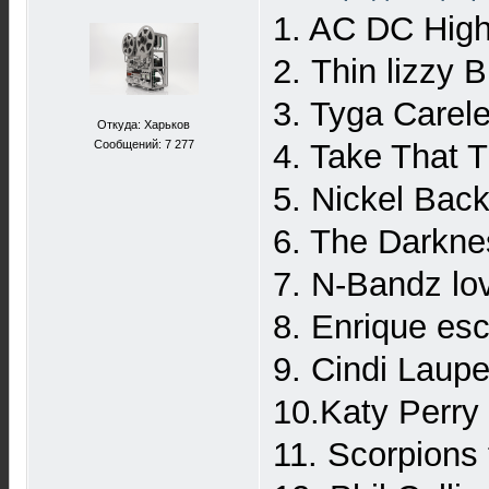
1. AC DC High
2. Thin lizzy 
3. Tyga Carel
Откуда: Харьков
Сообщений: 7 277
4. Take That 
5. Nickel Back
6. The Darknes
7. N-Bandz lov
8. Enrique es
9. Cindi Laup
10.Katy Perry
11. Scorpions