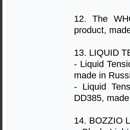
12. The WHO 
product, mad
13. LIQUID T
- Liquid Ten
made in Russ
- ‎Liquid Te
DD385, made 
14. BOZZIO L