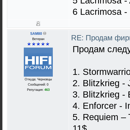
5 Lacrimosa -
6 Lacrimosa 
SAM80
RE: Продам фир
Ветеран
Продам след
1. Stormwarri
Откуда: Черновцы
2. Blitzkrieg 
Сообщений: 0
Репутация:
463
3. Blitzkrieg 
4. Enforcer -
5. Requiem – 
11$