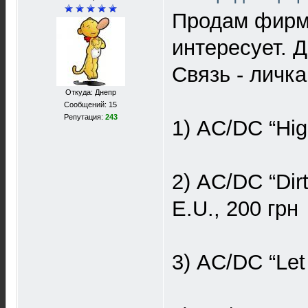
Продам фирме
интересует. Д
Связь - личка
Откуда: Днепр
Сообщений: 15
Репутация:
243
1) AC/DC “Hig
2) AC/DC “Dir
E.U., 200 грн
3) AC/DC “Let