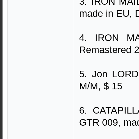
3. IRON MAID
made in EU, D
4. IRON MAI
Remastered 2
5. Jon LORD 
M/M, $ 15
6. CATAPILLA
GTR 009, mad