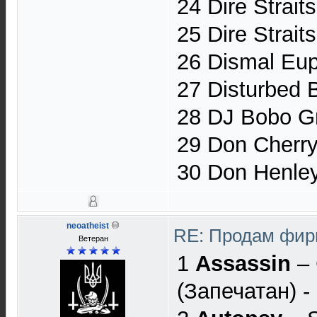
24 Dire Strait
25 Dire Strait
26 Dismal Eup
27 Disturbed 
28 DJ Bobo Gr
29 Don Cherry 
30 Don Henley 
neoatheist
RE: Продам фир
Ветеран
1
Assassin
– 
(Запечатан) - 