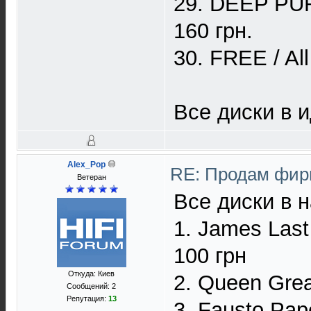
29. DEEP PUR
160 грн.
30. FREE / Al
Все диски в 
Alex_Pop
RE: Продам фир
Ветеран
Все диски в 
1. James Last
100 грн
Откуда: Киев
2. Queen Great
Сообщений: 2
Репутация:
13
3. Fausto Pape