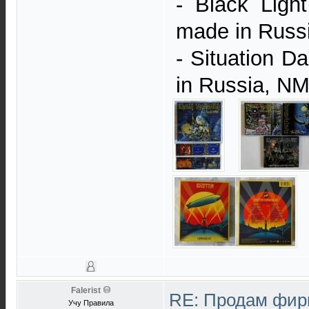
- ‎Black Lig
made in Russ
- Situation 
in Russia, N
Falerist
RE: Продам фир
Учу Правила