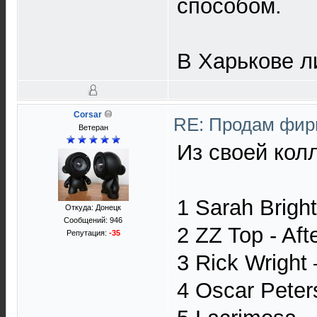
способом.
В Харькове л
Corsar
RE: Продам фир
Ветеран
Из своей кол
1 Sarah Brigh
Откуда: Донецк
Сообщений: 946
2 ZZ Top - Aft
Репутация:
-35
3 Rick Wright 
4 Oscar Peter