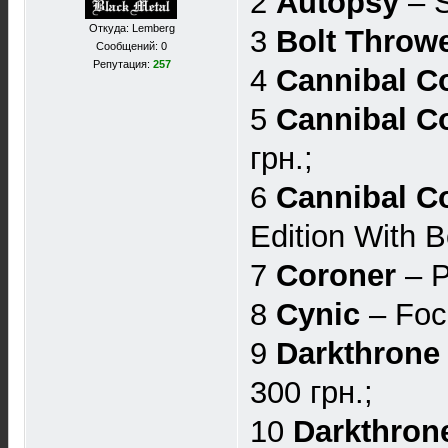
2
Autopsy
– S
Откуда: Lemberg
3
Bolt Throw
Сообщений: 0
Репутация:
257
4
Cannibal C
5
Cannibal C
грн.;
6
Cannibal C
Edition With 
7
Coroner
– P
8
Cynic
– Foc
9
Darkthrone
300 грн.;
10
Darkthron