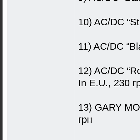
10) AC/DC “Sti
11) AC/DC “Bl
12) AC/DC “Ro
In E.U., 230 г
13) GARY MOOR
грн