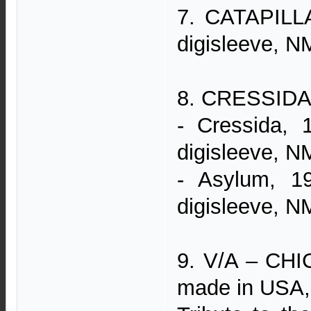
7. CATAPILLA
digisleeve, N
8. CRESSIDA–
- Cressida, 
digisleeve, N
- Asylum, 1
digisleeve, N
9. V/A – CH
made in USA, 