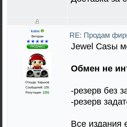
kolos
RE: Продам фир
Ветеран
Jewel Casы м
Обмен не ин
Откуда: Харьков
Сообщений: 105
-резерв без з
Репутация:
1291
-резерв зада
Все издания 