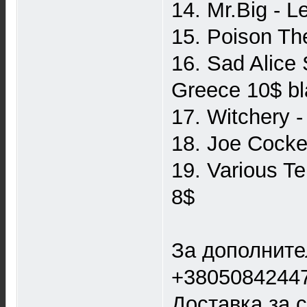
14. Mr.Big - 
15. Poison Th
16. Sad Alice
Greece 10$ bl
17. Witchery 
18. Joe Cocke
19. Various T
8$
За дополните
+3805084244
Доставка за 