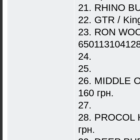
21. RHINO BU
22. GTR / Kin
23. RON WOOD
650113104128,
24.
25.
26. MIDDLE O
160 грн.
27.
28. PROCOL HA
грн.