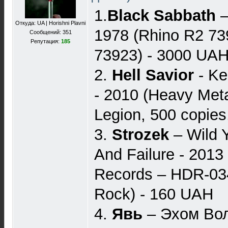
1.
Black Sabbath
–
Откуда: UA | Horishni Plavni
1978 (Rhino R2 73
Сообщений: 351
Репутация:
185
73923) - 3000 UA
2.
Hell Savior
- Ke
- 2010 (Heavy Met
Legion, 500 copie
3.
Strozek
‎– Wild
And Failure - 2013
Records ‎– HDR-03
Rock) - 160 UAH
4.
Явь
– Эхом Во