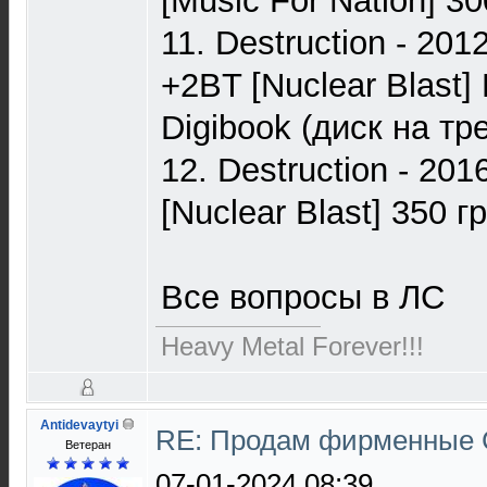
[Music For Nation] 30
11. Destruction - 201
+2BT [Nuclear Blast] 
Digibook (диск на тр
12. Destruction - 201
[Nuclear Blast] 350 г
Все вопросы в ЛС
Heavy Metal Forever!!!
Antidevaytyi
RE: Продам фирменные 
Ветеран
07-01-2024 08:39