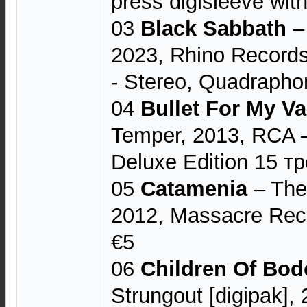
press digisleeve wit
03
Black Sabbath
– 
2023, Rhino Records
- Stereo, Quadrapho
04
Bullet For My Va
Temper, 2013, RCA 
Deluxe Edition 15 т
05
Catamenia
‎– The
2012, Massacre Rec
€5
06
Children Of Bo
Strungout [digipak],