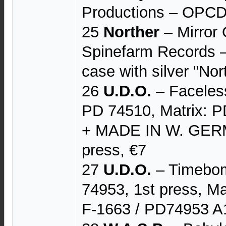
Productions – OPCDL
25
Norther
– Mirror
Spinefarm Records 
case with silver "Nor
26
U.D.O.
– Faceles
PD 74510, Matrix: 
+ MADE IN W. GER
press, €7
27
U.D.O.
– Timebom
74953, 1st press, 
F-1663 / PD74953 A