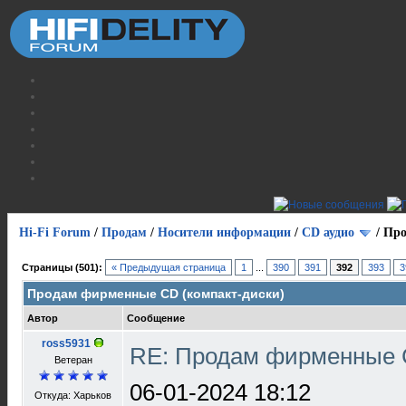
Hi-Fi Forum
/
Продам
/
Носители информации
/
СD аудио
/
Про
Страницы (501):
« Предыдущая страница
1
...
390
391
392
393
3
Продам фирменные CD (компакт-диски)
Автор
Сообщение
ross5931
RE: Продам фирменные 
Ветеран
06-01-2024 18:12
Откуда: Харьков