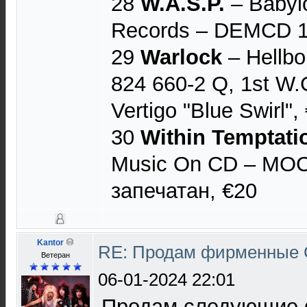
28
W.A.S.P.
– Babylo
Records – DEMCD 1
29
Warlock
– Hellbou
824 660-2 Q, 1st W
Vertigo "Blue Swirl",
30
Within Temptati
Music On CD – MO
запечатан, €20
Kantor
RE: Продам фирменные 
Ветеран
06-01-2024 22:01
Продам следующие 