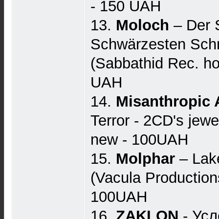
- 150 UAH
13.
Moloch
– Der 
Schwärzesten Sch
(Sabbathid Rec. ho
UAH
14.
Misanthropic 
Terror - 2CD's jewe
new - 100UAH
15.
Molphar
‎– Lak
(Vacula Productions
100UAH
16.
ZAKLON
- Ус