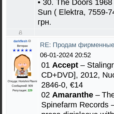
• 30. The Doors 1968 
Sun ( Elektra, 7559-7
грн.
darkflesh
RE: Продам фирменные
Ветеран
06-01-2024 20:52
01
Accept
– Stalingr
CD+DVD], 2012, Nuc
Откуда: Horishni Plavni
2846-0, €14
Сообщений: 909
Репутация:
229
02
Amaranthe
– The
Spinefarm Records 