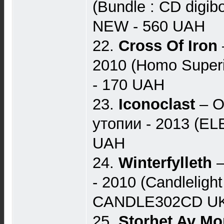
(Bundle : CD digibo
NEW - 560 UAH
22.
Cross Of Iron
2010 (Homo Superi
- 170 UAH
23.
Iconoclast
– О
утопии - 2013 (EL
UAH
24.
Winterfylleth
- 2010 (Candleligh
CANDLE302CD UK)
25.
Storhet Av Mo