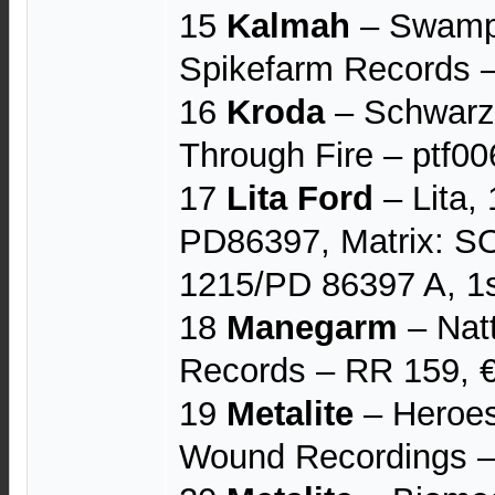
15
Kalmah
‎– Swamp
Spikefarm Records ‎
16
Kroda
‎– Schwarz
Through Fire ‎– ptf00
17
Lita Ford
– Lita,
PD86397, Matrix: 
1215/PD 86397 A, 1s
18
Manegarm
– Nat
Records – RR 159, 
19
Metalite
– Heroes
Wound Recordings –