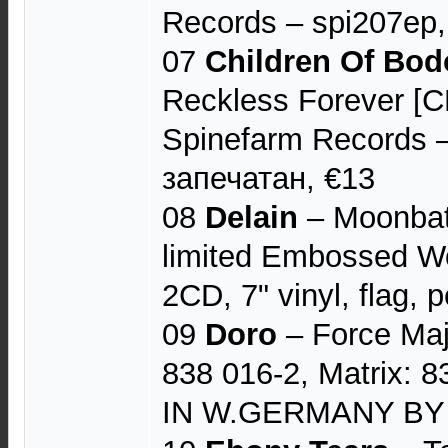
Records ‎– spi207ep,
07
Children Of Bo
Reckless Forever [
Spinefarm Records 
запечатан, €13
08
Delain
– Moonbat
limited Embossed W
2CD, 7" vinyl, flag, 
09
Doro
– Force Maj
838 016-2, Matrix: 
IN W.GERMANY BY P