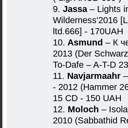
9.
Jassa
‎– Lights 
Wilderness'2016 [
ltd.666] - 170UAH
10.
Asmund
‎– К 
2013 (Der Schwarze
To-Dafe ‎– A-T-D 
11.
Navjarmaahr
–
- 2012 (Hammer 26
15 CD - 150 UAH
12.
Moloch
‎– Isol
2010 (Sabbathid Re