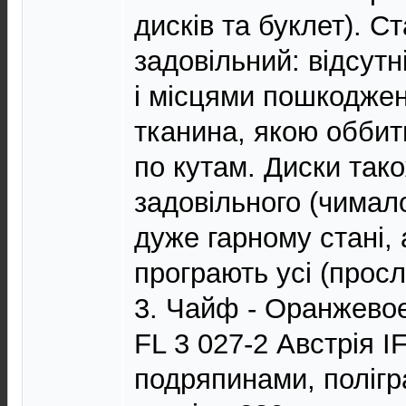
дисків та буклет). С
задовільний: відсутн
і місцями пошкоджен
тканина, якою оббити
по кутам. Диски тако
задовільного (чимал
дуже гарному стані,
програють усі (просл
3. Чайф - Оранжево
FL 3 027-2 Австрія I
подряпинами, поліг