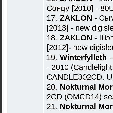
Сонцу [2010] - 8
17.
ZAKLON
- Сым
[2013] - new digis
18.
ZAKLON
- Шэ
[2012]- new digisl
19.
Winterfylleth
–
- 2010 (Candleligh
CANDLE302CD, UK
20.
Nokturnal Mo
2CD (OMCD14) sea
21.
Nokturnal Mo