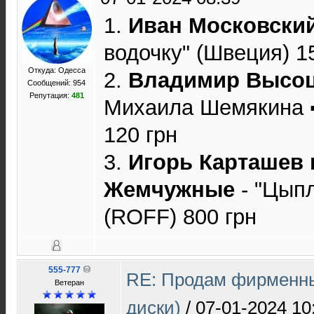
1.
Иван Московски
водочку" (Швеция) 1
Откуда: Одесса
2.
Владимир Высо
Сообщений: 954
Репутация:
481
Михаила Шемякина ▪ 
120 грн
3.
Игорь Карташев 
Жемчужные
- "Цып
(ROFF) 800 грн
555-777
RE: Продам фирменны
Ветеран
диски)
/
07-01-2024 10