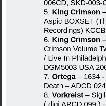
006CD, SKD-003-C
5.
King Crimson
–
Aspic BOXSET (Th
Recordings) KCCB
6.
King Crimson
‎
Crimson Volume Tw
/ Live In Philadel
DGM5003 USA 2007
7.
Ortega
– 1634 -
Death – ADCD 024
8.
Vorkreist
‎– Sigi
( digi ARCD 099 ) 