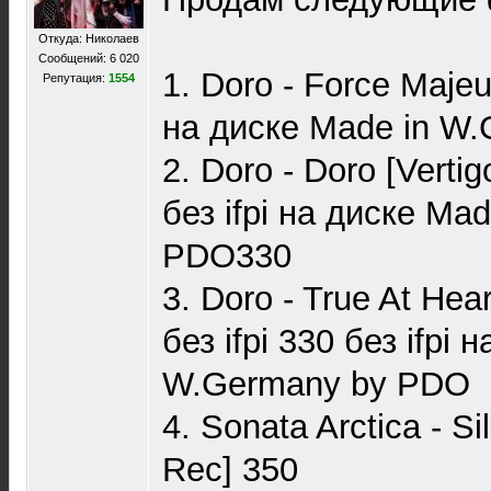
Откуда: Николаев
Сообщений: 6 020
1. Doro - Force Majeur
Репутация:
1554
на диске Made in W
2. Doro - Doro [Verti
без ifpi на диске Ma
PDO330
3. Doro - True At Hea
без ifpi 330 без ifpi 
W.Germany by PDO
4. Sonata Arctica - S
Rec] 350