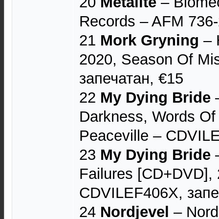
20
Metalite
– Biomec
Records – AFM 736-
21
Mork Gryning
– 
2020, Season Of Mi
запечатан, €15
22
My Dying Bride
‎
Darkness, Words Of 
Peaceville ‎– CDVILE
23
My Dying Bride
–
Failures [CD+DVD], 
CDVILEF406X, запе
24
Nordjevel
– Nord