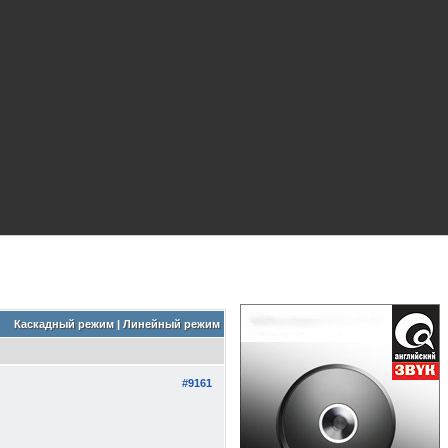
Каскадный режим
|
Линейный режим
#9161