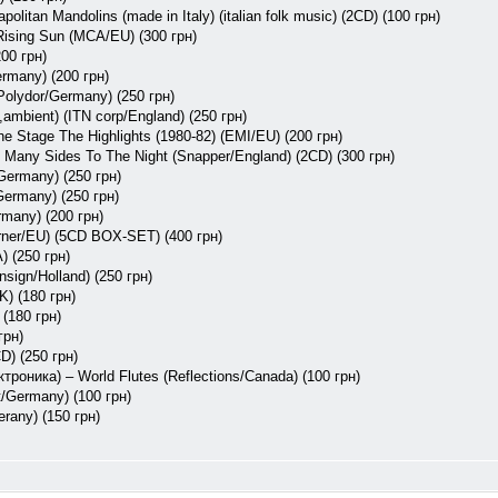
politan Mandolins (made in Italy) (italian folk music) (2CD) (100 грн)
Rising Sun (MCA/EU) (300 грн)
00 грн)
rmany) (200 грн)
Polydor/Germany) (250 грн)
,ambient) (ITN corp/England) (250 грн)
e Stage The Highlights (1980-82) (EMI/EU) (200 грн)
re Many Sides To The Night (Snapper/England) (2CD) (300 грн)
ermany) (250 грн)
Germany) (250 грн)
rmany) (200 грн)
Warner/EU) (5CD BOX-SET) (400 грн)
) (250 грн)
sign/Holland) (250 грн)
K) (180 грн)
(180 грн)
грн)
D) (250 грн)
роника) – World Flutes (Reflections/Canada) (100 грн)
t/Germany) (100 грн)
erany) (150 грн)