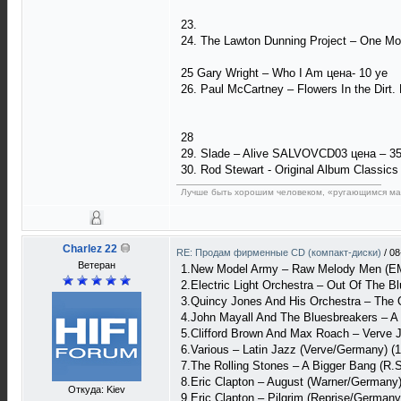
23.
24. The Lawton Dunning Project ‎– One M
25 Gary Wright – Who I Am цена- 10 уе
26. Paul McCartney – Flowers In the Dirt.
28
29. Slade – Alive SALVOVCD03 цена – 35
30. Rod Stewart - Original Album Classic
Лучше быть хорошим человеком, «ругающимся мат
Charlez 22
RE: Продам фирменные CD (компакт-диски)
/
08
Ветеран
1.New Model Army ‎– Raw Melody Men (EM
2.Electric Light Orchestra – Out Of The Bl
3.Quincy Jones And His Orchestra – The 
4.John Mayall And The Bluesbreakers – A
5.Clifford Brown And Max Roach – Verve 
6.Various – Latin Jazz (Verve/Germany) (1
7.The Rolling Stones – A Bigger Bang (R.
8.Eric Clapton – August (Warner/Germany)
Откуда: Kiev
9.Eric Clapton – Pilgrim (Reprise/Germany