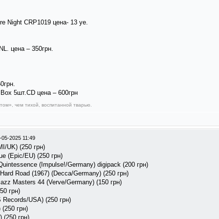
ore Night CRP1019 цена- 13 уе.
 NL. цена – 350грн.
0грн.
s Box 5шт.CD цена – 600грн
ом», чем тихой, воспитанной тварью.
-05-2025 11:49
I/UK) (250 грн)
ue (Epic/EU) (250 грн)
Quintessence (Impulse!/Germany) digipack (200 грн)
 Hard Road (1967) (Decca/Germany) (250 грн)
Jazz Masters 44 (Verve/Germany) (150 грн)
50 грн)
S Records/USA) (250 грн)
 (250 грн)
) (250 грн)