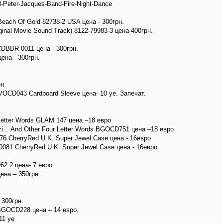
8-Peter-Jacques-Band-Fire-Night-Dance
Beach Of Gold 82738-2 USA цена - 300грн.
iginal Movie Sound Track) 8122-79983-3 цена-400грн.
CDBBR 0011 цена - 300грн.
ена - 300грн.
рн
LVOCD043 Cardboard Sleeve цена- 10 уе. Запечат.
r Letter Words GLAM 147 цена –18 евро
uzi... And Other Four Letter Words BGOCD751 цена –18 евро
076 CherryRed U.K. Super Jewel Case цена - 16евро
 0081 CherryRed U.K. Super Jewel Case цена - 16евро
062 2 цена- 7 евро
цена – 350грн.
- 300грн.
t BGOCD228 цена – 14 евро.
11 уе