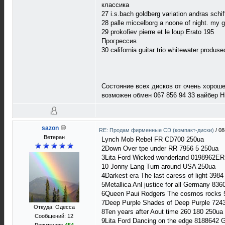
классика
27 i.s.bach goldberg variation andras schif
28 palle miccelborg a noone of night. m
29 prokofiev pierre et le loup Erato 195
Прогрессив
30 california guitar trio whitewater produs
Состояние всех дисков от очень хороше
возможен обмен 067 856 94 33 вайбер 
sazon
RE: Продам фирменные CD (компакт-диски)
/
08
Ветеран
Lynch Mob Rebel FR CD700 250ua
2Down Over tpe under RR 7956 5 250ua
3Lita Ford Wicked wonderland 0198962E
10 Jonny Lang Turn around USA 250ua
4Darkest era The last caress of light 398
5Metallica Anl justice for all Germany 83
6Queen Paui Rodgers The cosmos rocks 
7Deep Purple Shades of Deep Purple 7243
Откуда: Одесса
8Ten years after Aout time 260 180 250ua
Сообщений: 12
9Lita Ford Dancing on the edge 8188642