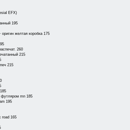
esial EFX)
танный 195
g+ оригин желтая коробка 175
195
 распечат. 260
спечатанный 215
5
спеч 215
0
5
 185
 с футляром mn 185
eam 195
k road 165
5