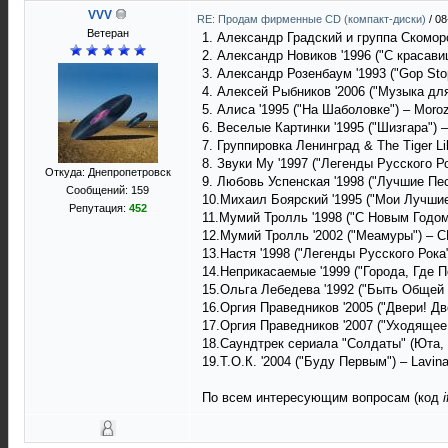
VVV
RE: Продам фирменные CD (компакт-диски)
/
08
Ветеран
1. Александр Градский и группа Скомо
2. Александр Новиков '1996 ("С красав
3. Александр Розенбаум '1993 ("Gop St
4. Алексей Рыбников '2006 ("Музыка д
5. Алиса '1995 ("На Шаболовке") – Mor
6. Веселые Картинки '1995 ("Шизгара")
7. Группировка Ленинград & The Tiger Li
8. Звуки Му '1997 ("Легенды Русского 
Откуда: Днепропетровск
9. Любовь Успенская '1998 ("Лучшие Пе
Сообщений: 159
10.Михаил Боярский '1995 ("Мои Лучшие
Репутация:
452
11.Мумий Тролль '1998 ("С Новым Годом,
12.Мумий Тролль '2002 ("Меамуры") – CD
13.Настя '1998 ("Легенды Русского Рок
14.Неприкасаемые '1999 ("Города, Где
15.Ольга Лебедева '1992 ("Быть Общей 
16.Оргия Праведников '2005 ("Двери! Двер
17.Оргия Праведников '2007 ("Уходящее С
18.Саундтрек сериала "Солдаты" (Юта, К
19.Т.О.К. '2004 ("Буду Первым") – Lavin
По всем интересующим вопросам (код
i