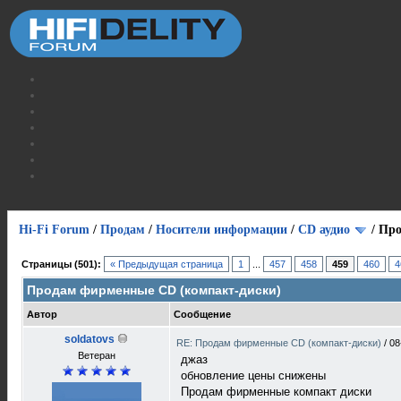
Hi-Fi Forum
/
Продам
/
Носители информации
/
СD аудио
/
Про
Страницы (501):
« Предыдущая страница
1
...
457
458
459
460
4
Продам фирменные CD (компакт-диски)
Автор
Сообщение
soldatovs
RE: Продам фирменные CD (компакт-диски)
/
08
Ветеран
джаз
обновление цены снижены
Продам фирменные компакт диски