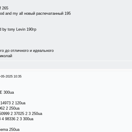
f 265
y god and my all новый распечатанный 195
ed by tony Levin 190гр
го до отличного и идеального
Николай
-05-2025 10:35
RE 300ua
4 14973 2 120ua
6062 2 250ua
50999 2 37025 2 3 250ua
 4 98336 2 3 300ua
 Gema 250ua