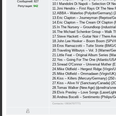
Сообщений: 827
10.I Mandolini Di Napoli – Selection Of Nea
Репутация:
942
11.Jimi Hendrix – First Rays Of The New 
12.ABBA – Waterloo (Polydor/Germany) (2
13.Eric Clapton – Journeyman (Reprise/Ge
14.Eric Clapton – The Cream Of Clapton (
15.In The Nursery – Groundloop (industrial
16.The Michael Schenker Group – Walk Th
17.Steve Hackett – Guitar Noir / There A
18.John Lee Hooker – Boom Boom (SPV/G
19.Eros Ramazzotti – Tutte Storie (BMG/
20.Traveling Wilburys – Vol. 3 (Warner/Ge
21.Little Feat – Original Album Series (
22.Yes – Going For The One (Atlantic/USA
23.Sinead O'Connor – Universal Mother (En
24.Mike Oldfield – Hergest Ridge (Virgin/U
25.Mike Oldfield – Ommadawn (Virgin/UK) 
26.Kiss – Killers (Mercury/Germany) (250 
27.Kiss – Alive IV (Sanctuary/Canada) (2C
28.Tomas Walker (New Age) (флейта/элект
29.Elvis Presley – Love Songs (LaserLigh
30.Andrea Bocelli – Sentimento (Philips/G
Contacts / 0934707771