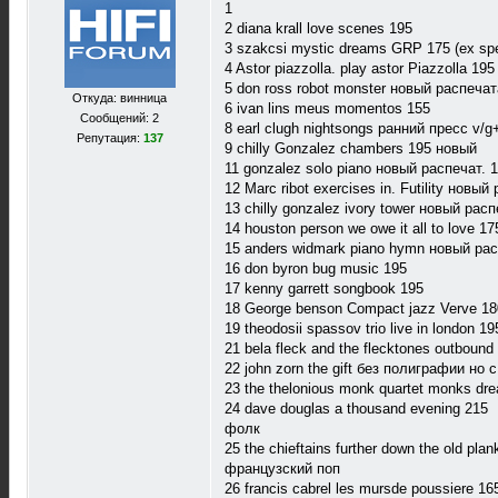
1
2 diana krall love scenes 195
3 szakcsi mystic dreams GRP 175 (ex sp
4 Astor piazzolla. play astor Piazzolla 195
5 don ross robot monster новый распеча
Откуда: винница
6 ivan lins meus momentos 155
Сообщений: 2
8 earl clugh nightsongs ранний пресс v/
Репутация:
137
9 chilly Gonzalez chambers 195 новый
11 gonzalez solo piano новый распечат. 
12 Marc ribot exercises in. Futility новый
13 chilly gonzalez ivory tower новый ра
14 houston person we owe it all to love 17
15 anders widmark piano hymn новый ра
16 don byron bug music 195
17 kenny garrett songbook 195
18 George benson Compact jazz Verve 18
19 theodosii spassov trio live in london 19
21 bela fleck and the flecktones outbound
22 john zorn the gift без полиграфии но
23 the thelonious monk quartet monks dr
24 dave douglas a thousand evening 215
фолк
25 the chieftains further down the old plan
французский поп
26 francis cabrel les mursde poussiere 16