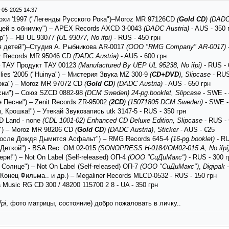
-05-2025 14:37
рохи '1997 ("Легенды Русского Рока")–Moroz MR 97126CD
(
Gold CD
)
(DADC
ицей в обнимку") – APEX Records AXCD 3-0043
(DADC Austria)
- AUS - 350 
op") – ЯВ UL 93077
(UL 93077, No ifpi)
- RUS - 450 грн
ля детей")–Студия А. Рыбникова AR-0017
(ООО "RMG Company" AR-0017)
oz Records MR 95046 CD
(DADC Austria)
- AUS - 600 грн
 – ТАУ Продукт ТАУ 00123
(Manufactured By UEP UL 95238, No ifpi)
- RUS - 
llies '2005 ("Huinya") – Мистерия Звука MZ 300-9
(
CD+DVD
)
,
Slipcase
- RUS
Рока") – Moroz MR 97072 CD
(
Gold CD
)
(DADC Austria)
- AUS - 650 грн
сни") – Союз ‎SZCD 0882-98
(DCM Sweden)
24-pg.booklet, Slipcase
- SWE - 
 Песни") – Zenit Records ZR-95002
(
2CD
)
(15071805 DCM Sweden)
- SWE -
 Крошка!") – Утекай Звукозапись utk 3147-5 - RUS - 350 грн
 Land ‎- none
(CDL 1001-02)
Enhanced CD Deluxe Edition, Slipcase
- RUS -
а") – Moroz MR 98206 CD
(
Gold CD
)
(DADC Austria)
,
Sticker
- AUS - €25
 После Дождя Дымится Асфальт") – RMG Records 645-4
(16-pg.booklet)
- RU
Деткой") - BSA Rec. OM 02-015
(SONOPRESS H-0184/OM02-015 A, No ifpi
и!") – Not On Label (Self-released) ‎ОП-4
(ООО "СиДиМакс")
- RUS - 300 г
олнце") – Not On Label (Self-released) ‎ОП-7
(ООО "СиДиМакс")
,
Digipak
-
онец Фильма.. и др.) – Megaliner Records MLCD-0532 - RUS - 150 грн
a Music RG CD 300 / 48200 115700 2 8 - UA - 350 грн
fpi
, фото матрицы, состояние) добро пожаловать в личку..