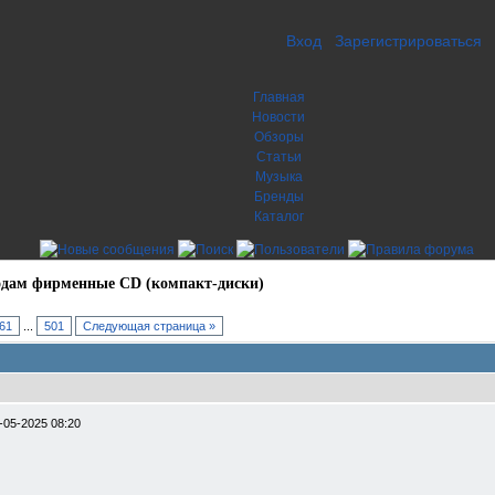
Вход
Зарегистрироваться
Главная
Новости
Обзоры
Статьи
Музыка
Бренды
Каталог
дам фирменные CD (компакт-диски)
61
...
501
Следующая страница »
-05-2025 08:20