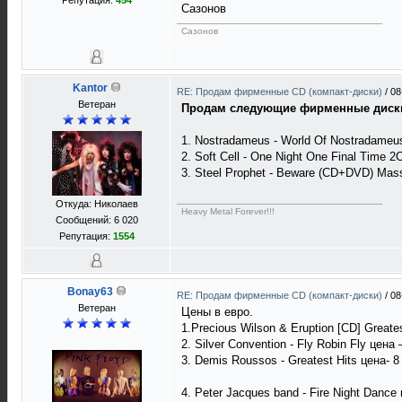
Репутация:
454
Сазонов
Сазонов
Kantor
RE: Продам фирменные CD (компакт-диски)
/
08
Ветеран
Продам следующие фирменные диск
1. Nostradameus - World Of Nostradameus
2. Soft Cell - One Night One Final Time
3. Steel Prophet - Beware (CD+DVD) Mass
Откуда: Николаев
Heavy Metal Forever!!!
Сообщений: 6 020
Репутация:
1554
Bonay63
RE: Продам фирменные CD (компакт-диски)
/
08
Ветеран
Цены в евро.
1.Precious Wilson & Eruption [CD] Greates
2. Silver Convention - Fly Robin Fly цена
3. Demis Roussos - Greatest Hits цена- 8
4. Peter Jacques band - Fire Night Dance