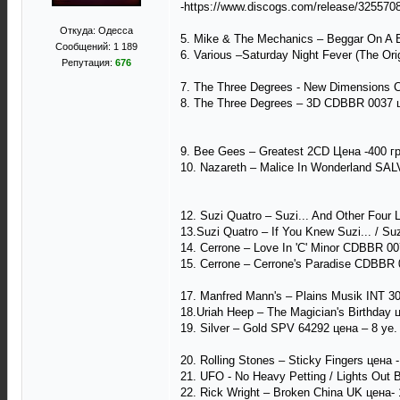
-https://www.discogs.com/release/325570
Откуда: Одесса
5. Mike & The Mechanics – Beggar On A 
Сообщений: 1 189
6. Various –Saturday Night Fever (The Or
Репутация:
676
7. The Three Degrees - New Dimensions 
8. The Three Degrees – 3D CDBBR 0037 ц
9. Bee Gees – Greatest 2CD Цена -400 г
10. Nazareth – Malice In Wonderland SA
12. Suzi Quatro – Suzi... And Other Fou
13.Suzi Quatro – If You Knew Suzi... / S
14. Cerrone – Love In 'C' Minor CDBBR 0
15. Cerrone – Cerrone's Paradise CDBBR
17. Manfred Mann's – Plains Musik INT 3
18.Uriah Heep – The Magician's Birthday 
19. Silver – Gold SPV 64292 цена – 8 уе.
20. Rolling Stones – Sticky Fingers цена 
21. UFO - No Heavy Petting / Lights Ou
22. Rick Wright – Broken China UK цена- 