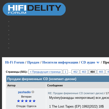
Hi-Fi Forum
/
Продам
/
Носители информации
/
СD аудио
/
Про
Страницы (501):
« Предыдущая страница
1
...
462
463
464
465
4
Продам фирменные CD (компакт-диски)
Автор
Сообщение
pashadio
RE: Продам фирменные CD (компакт-диски)
/
17
Ветеран
Mystery(канадцы неопроговые) все диск
Откуда: Одесса
1 The Lost Tapes (EP) 1992(2022) 18$