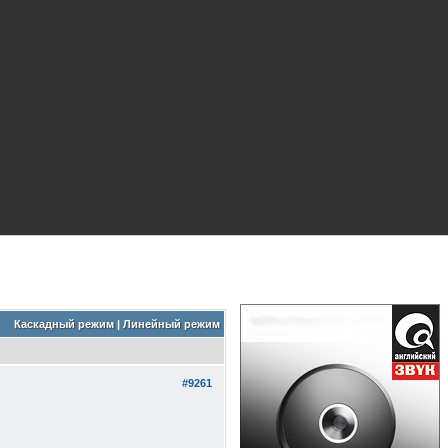
Каскадный режим
|
Линейный режим
#9261