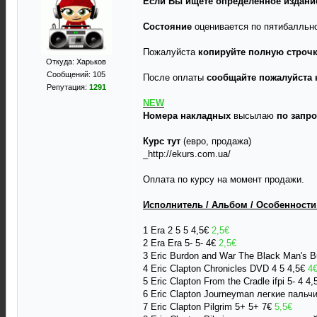
Если Вы ищете определенное издание
Состояние
оценивается по пятибалльно
Пожалуйста
копируйте полную строчк
Откуда: Харьков
Сообщений: 105
После оплаты
сообщайте пожалуйста 
Репутация:
1291
NEW
Номера накладных
высылаю
по запро
Курс тут
(евро, продажа)
_http://ekurs.com.ua/
Оплата по курсу на момент продажи.
Исполнитель / Альбом / Особенности /
1 Era 2 5 5 4,5€
2,5€
2 Era Era 5- 5- 4€
2,5€
3 Eric Burdon and War The Black Man's B
4 Eric Clapton Chronicles DVD 4 5 4,5€
4
5 Eric Clapton From the Cradle ifpi 5- 4 4
6 Eric Clapton Journeyman легкие пальчи
7 Eric Clapton Pilgrim 5+ 5+ 7€
5,5€