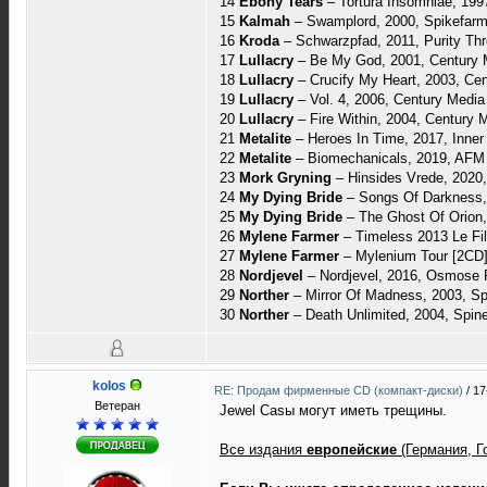
14
Ebony Tears
‎– Tortura Insomniae, 199
15
Kalmah
‎– Swamplord, 2000, Spikefarm
16
Kroda
‎– Schwarzpfad, 2011, Purity Thro
17
Lullacry
‎– Be My God, 2001, Century M
18
Lullacry
‎– Crucify My Heart, 2003, Cen
19
Lullacry
‎– Vol. 4, 2006, Century Media
20
Lullacry
‎– Fire Within, 2004, Century 
21
Metalite
– Heroes In Time, 2017, Inne
22
Metalite
– Biomechanicals, 2019, AFM
23
Mork Gryning
– Hinsides Vrede, 2020
24
My Dying Bride
‎– Songs Of Darkness, 
25
My Dying Bride
– The Ghost Of Orion,
26
Mylene Farmer
– Timeless 2013 Le Fil
27
Mylene Farmer
– Mylenium Tour [2CD]
28
Nordjevel
– Nordjevel, 2016, Osmose 
29
Norther
– Mirror Of Madness, 2003, Spi
30
Norther
– Death Unlimited, 2004, Spin
kolos
RE: Продам фирменные CD (компакт-диски)
/
17
Ветеран
Jewel Casы могут иметь трещины.
Все издания
европейские
(Германия, 