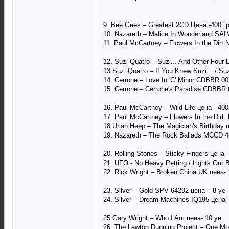
9. Bee Gees – Greatest 2CD Цена -400 г
10. Nazareth – Malice In Wonderland SA
11. Paul McCartney – Flowers In the Dirt 
12. Suzi Quatro – Suzi... And Other Fou
13.Suzi Quatro – If You Knew Suzi... / S
14. Cerrone – Love In 'C' Minor CDBBR 0
15. Cerrone – Cerrone's Paradise CDBBR
16. Paul McCartney – Wild Life цена - 400
17. Paul McCartney – Flowers In the Dirt.
18.Uriah Heep – The Magician's Birthday 
19. Nazareth – The Rock Ballads MCCD 4
20. Rolling Stones – Sticky Fingers цена 
21. UFO - No Heavy Petting / Lights Ou
22. Rick Wright – Broken China UK цена- 
23. Silver – Gold SPV 64292 цена – 8 уе
24. Silver – Dream Machines IQ195 цена-
25 Gary Wright – Who I Am цена- 10 уе
26. The Lawton Dunning Project ‎– One M