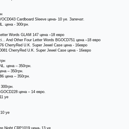
рн
LVOCD043 Cardboard Sleeve цена- 10 уе. Запечат.
NL. цена - 300грн.
r Letter Words GLAM 147 цена –18 евро
uzi... And Other Four Letter Words BGOCD751 цена –18 евро
076 CherryRed U.K. Super Jewel Case цена - 16евро
 0081 CherryRed U.K. Super Jewel Case цена - 16евро
грн
 NL. цена – 350грн.
цена – 350грн.
86 цена – 350грн.
- 300грн.
t BGOCD228 цена – 14 евро.
11 уе
 10 уе
ore Night CRP1019 цена- 13 уе.