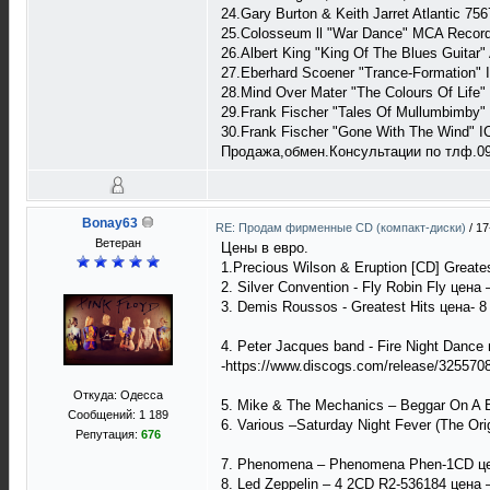
24.Gary Burton & Keith Jarret Atlantic 75
25.Colosseum ll "War Dance" MCA Recor
26.Albert King "King Of The Blues Guitar"
27.Eberhard Scoener "Trance-Formation" 
28.Mind Over Mater "The Colours Of Life"
29.Frank Fischer "Tales Of Mullumbimby" 
30.Frank Fischer "Gone With The Wind" I
Продажа,обмен.Консультации по тлф.097
Bonay63
RE: Продам фирменные CD (компакт-диски)
/
17
Ветеран
Цены в евро.
1.Precious Wilson & Eruption [CD] Greates
2. Silver Convention - Fly Robin Fly цена
3. Demis Roussos - Greatest Hits цена- 8
4. Peter Jacques band - Fire Night Dance
-https://www.discogs.com/release/325570
Откуда: Одесса
5. Mike & The Mechanics – Beggar On A 
Сообщений: 1 189
6. Various –Saturday Night Fever (The Or
Репутация:
676
7. Phenomena – Phenomena Phen-1CD цен
8. Led Zeppelin – 4 2CD R2-536184 цена 