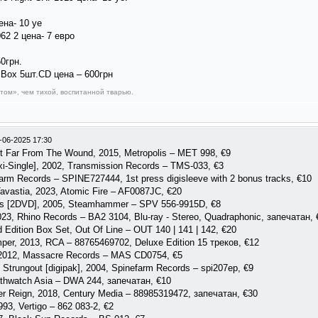
ена- 10 уе
062 2 цена- 7 евро
0грн.
s Box 5шт.CD цена – 600грн
ом», чем тихой, воспитанной тварью.
-06-2025 17:30
ot Far From The Wound, 2015, Metropolis – MET 998, €9
axi-Single], 2002, Transmission Records ‎– TMS-033, €3
rm Records – SPINE727444, 1st press digisleeve with 2 bonus tracks, €10
avastia, 2023, Atomic Fire – AF0087JC, €20
s [2DVD], 2005, Steamhammer – SPV 556-9915D, €8
023, Rhino Records – BA2 3104, Blu-ray - Stereo, Quadraphonic, запечатан, 
 Edition Box Set, Out Of Line ‎– OUT 140 | 141 | 142, €20
er, 2013, RCA – 88765469702, Deluxe Edition 15 треков, €12
 2012, Massacre Records ‎– MAS CD0754, €5
 Strungout [digipak], 2004, Spinefarm Records ‎– spi207ep, €9
athwatch Asia ‎– DWA 244, запечатан, €10
r Reign, 2018, Century Media ‎– 88985319472, запечатан, €30
993, Vertigo ‎– 862 083-2, €2