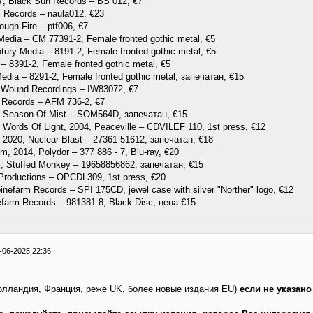
7, Black Sun Records ‎– BS 012, €7
 Records ‎– naula012, €23
ugh Fire ‎– ptf006, €7
edia ‎– CM 77391-2, Female fronted gothic metal, €5
tury Media ‎– 8191-2, Female fronted gothic metal, €5
 ‎– 8391-2, Female fronted gothic metal, €5
Media ‎– 8291-2, Female fronted gothic metal, запечатан, €15
r Wound Recordings – IW83072, €7
 Records – AFM 736-2, €7
, Season Of Mist – SOM564D, запечатан, €15
Words Of Light, 2004, Peaceville ‎– CDVILEF 110, 1st press, €12
 2020, Nuclear Blast – 27361 51612, запечатан, €18
m, 2014, Polydor – 377 886 - 7, Blu-ray, €20
, Stuffed Monkey – 19658856862, запечатан, €15
Productions – OPCDL309, 1st press, €20
nefarm Records – SPI 175CD, jewel case with silver "Norther" logo, €12
efarm Records – 981381-8, Black Disc, цена €15
-06-2025 22:36
Голландия, Франция, реже UK, более новые издания EU)
если не указано