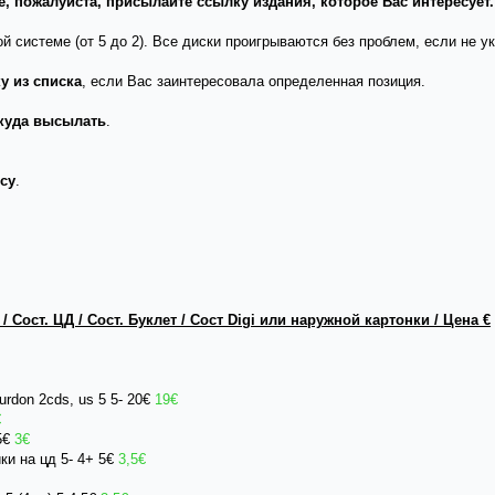
, пожалуйста, присылайте ссылку издания, которое Вас интересует.
й системе (от 5 до 2). Все диски проигрываются без проблем, если не ук
у из списка
, если Вас заинтересовала определенная позиция.
куда высылать
.
су
.
 Сост. ЦД / Сост. Буклет / Сост Digi или наружной картонки / Цена €
urdon 2cds, us 5 5- 20€
19€
€
,5€
3€
ки на цд 5- 4+ 5€
3,5€