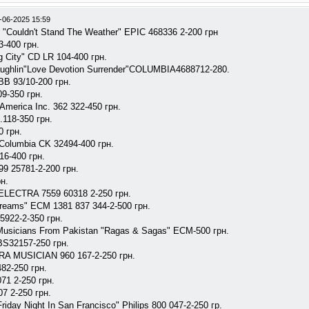
-06-2025 15:59
 "Couldn't Stand The Weather" EPIC 468336 2-200 грн
3-400 грн.
g City" CD LR 104-400 грн.
aughlin"Love Devotion Surrender"COLUMBIA4688712-280.
BB 93/10-200 грн.
9-350 грн.
 America Inc. 362 322-450 грн.
.118-350 грн.
 грн.
 Columbia CK 32494-400 грн.
16-400 грн.
9 25781-2-200 грн.
н.
" ELECTRA 7559 60318 2-250 грн.
reams" ECM 1381 837 344-2-500 грн.
45922-2-350 грн.
 Musicians From Pakistan "Ragas & Sagas" ECM-500 грн.
BS32157-250 грн.
TRA MUSICIAN 960 167-2-250 грн.
82-250 грн.
71 2-250 грн.
07 2-250 грн.
riday Night In San Francisco" Philips 800 047-2-250 гр.