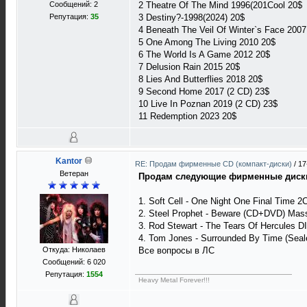
Сообщений: 2
2 Theatre Of The Mind 1996(201Cool 20$
Репутация:
35
3 Destiny?-1998(2024) 20$
4 Beneath The Veil Of Winter`s Face 2007
5 One Among The Living 2010 20$
6 The World Is A Game 2012 20$
7 Delusion Rain 2015 20$
8 Lies And Butterflies 2018 20$
9 Second Home 2017 (2 CD) 23$
10 Live In Poznan 2019 (2 CD) 23$
11 Redemption 2023 20$
Kantor
RE: Продам фирменные CD (компакт-диски)
/
17
Ветеран
Продам следующие фирменные диск
1. Soft Cell - One Night One Final Time
2. Steel Prophet - Beware (CD+DVD) Mass
3. Rod Stewart - The Tears Of Hercules DI
4. Tom Jones - Surrounded By Time (Seale
Откуда: Николаев
Все вопросы в ЛС
Сообщений: 6 020
Репутация:
1554
Heavy Metal Forever!!!