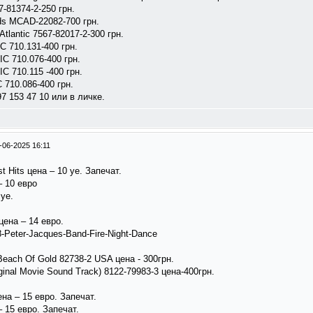
67-81374-2-250 грн.
ds MCAD-22082-700 грн.
 Atlantic 7567-82017-2-300 грн.
IC 710.131-400 грн.
 IC 710.076-400 грн.
IC 710.115 -400 грн.
C 710.086-400 грн.
 153 47 10 или в личке.
-06-2025 16:11
t Hits цена – 10 уе. Запечат.
 – 10 евро
 уе.
 цена – 14 евро.
8-Peter-Jacques-Band-Fire-Night-Dance
Beach Of Gold 82738-2 USA цена - 300грн.
iginal Movie Sound Track) 8122-79983-3 цена-400грн.
а – 15 евро. Запечат.
– 15 евро. Запечат.