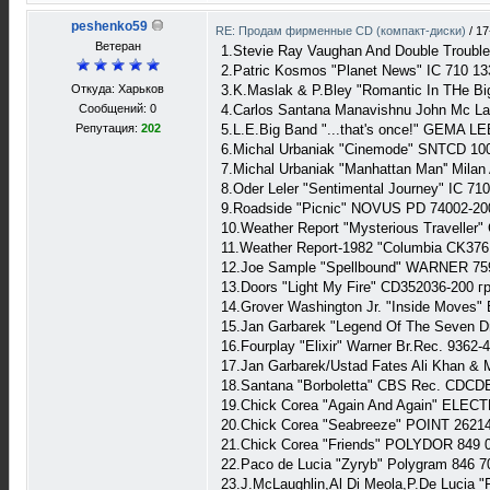
peshenko59
RE: Продам фирменные CD (компакт-диски)
/
17
Ветеран
1.Stevie Ray Vaughan And Double Trouble
2.Patric Kosmos "Planet News" IC 710 13
Откуда: Харьков
3.K.Maslak & P.Bley "Romantic In THe Bi
Сообщений: 0
4.Carlos Santana Manavishnu John Mc L
Репутация:
202
5.L.E.Big Band "...that's once!" GEMA LE
6.Michal Urbaniak "Cinemode" SNTCD 100
7.Michal Urbaniak "Manhattan Man'' Milan
8.Oder Leler "Sentimental Journey" IC 710
9.Roadside "Picnic" NOVUS PD 74002-200
10.Weather Report "Mysterious Traveller"
11.Weather Report-1982 "Columbia CK376
12.Joe Sample "Spellbound" WARNER 759
13.Doors "Light My Fire" CD352036-200 гр
14.Grover Washington Jr. "Inside Moves
15.Jan Garbarek "Legend Of The Seven D
16.Fourplay "Elixir" Warner Br.Rec. 9362-
17.Jan Garbarek/Ustad Fates Ali Khan &
18.Santana "Borboletta" CBS Rec. CDCD
19.Chick Corea "Again And Again" ELEC
20.Chick Corea "Seabreeze" POINT 26214
21.Chick Corea "Friends" POLYDOR 849 0
22.Paco de Lucia "Zyryb" Polygram 846 7
23.J.McLaughlin,Al Di Meola,P.De Lucia "F