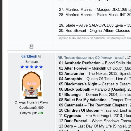
27. Manfred Mann's – Masque DIXCD69 ц
28. Manfred Mann's – Plains Musik INT 3
29. Slade – Alive SALVOVCD03 цена – 35
30. Rod Stewart - Original Album Classic
Лучше быть хорошим человеком, «ругающимся мат
darkflesh
RE: Продам фирменные CD (компакт-диски)
/
17
Ветеран
01
Aesthetic Perfection
– Blood Spills N
02
After Foreve
r ‎– Monolith Of Doubt [M
03
Amaranthe
– The Nexus, 2013, Spinefa
04
Amorphis
– Queen Of Time - Live At T
05
Blackmore's Night
– Castles & Dream
06
Black Sabbath
– Paranoid [Quadio], 2
07
Blutengel
‎– Demon Kiss, 2004, Limited
08
Bullet For My Valentine
– Temper Temp
Откуда: Horishni Plavni
09
Catamenia
‎– The Rewritten Chapters,
Сообщений: 909
10
Children Of Bodom
‎– Trashed, Lost &
Репутация:
229
11
Cygnosic
‎– Fire And Forget, 2013, De
12
Dark Funeral
‎– Where Shadows Foreve
13
Doro
‎– Last Day Of My Life [Single], 1