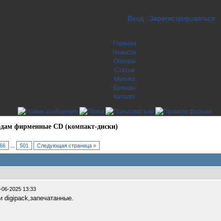
Вход
Зарегистрироваться
Главная
Новости
Обзоры
Статьи
Музыка
Бренды
Каталог
дам фирменные CD (компакт-диски)
66
...
501
Следующая страница »
-06-2025 13:33
и digipack,запечатанные.