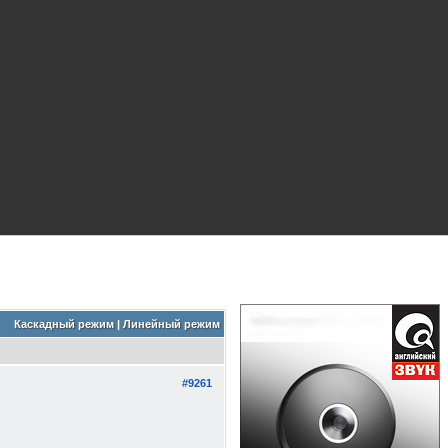
Каскадный режим
|
Линейный режим
#9261