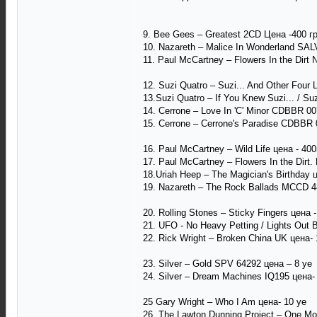
9. Bee Gees – Greatest 2CD Цена -400 г
10. Nazareth – Malice In Wonderland SA
11. Paul McCartney – Flowers In the Dirt 
12. Suzi Quatro – Suzi... And Other Fou
13.Suzi Quatro – If You Knew Suzi... / S
14. Cerrone – Love In 'C' Minor CDBBR 0
15. Cerrone – Cerrone's Paradise CDBBR
16. Paul McCartney – Wild Life цена - 400
17. Paul McCartney – Flowers In the Dirt.
18.Uriah Heep – The Magician's Birthday 
19. Nazareth – The Rock Ballads MCCD 4
20. Rolling Stones – Sticky Fingers цена 
21. UFO - No Heavy Petting / Lights Ou
22. Rick Wright – Broken China UK цена- 
23. Silver – Gold SPV 64292 цена – 8 уе
24. Silver – Dream Machines IQ195 цена-
25 Gary Wright – Who I Am цена- 10 уе
26. The Lawton Dunning Project ‎– One M