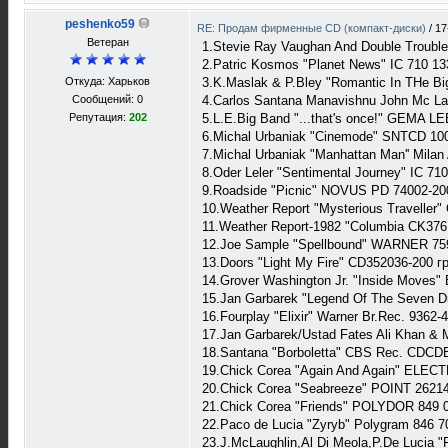
peshenko59
RE: Продам фирменные CD (компакт-диски)
/
17
Ветеран
1.Stevie Ray Vaughan And Double Trouble
2.Patric Kosmos "Planet News" IC 710 13
Откуда: Харьков
3.K.Maslak & P.Bley "Romantic In THe Bi
Сообщений: 0
4.Carlos Santana Manavishnu John Mc L
Репутация:
202
5.L.E.Big Band "...that's once!" GEMA LE
6.Michal Urbaniak "Cinemode" SNTCD 100
7.Michal Urbaniak "Manhattan Man'' Milan
8.Oder Leler "Sentimental Journey" IC 710
9.Roadside "Picnic" NOVUS PD 74002-200
10.Weather Report "Mysterious Traveller"
11.Weather Report-1982 "Columbia CK376
12.Joe Sample "Spellbound" WARNER 759
13.Doors "Light My Fire" CD352036-200 гр
14.Grover Washington Jr. "Inside Moves
15.Jan Garbarek "Legend Of The Seven D
16.Fourplay "Elixir" Warner Br.Rec. 9362-
17.Jan Garbarek/Ustad Fates Ali Khan &
18.Santana "Borboletta" CBS Rec. CDCD
19.Chick Corea "Again And Again" ELEC
20.Chick Corea "Seabreeze" POINT 26214
21.Chick Corea "Friends" POLYDOR 849 0
22.Paco de Lucia "Zyryb" Polygram 846 7
23.J.McLaughlin,Al Di Meola,P.De Lucia "F