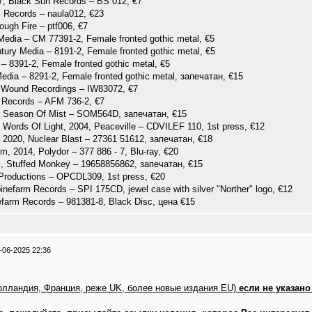
7, Black Sun Records ‎– BS 012, €7
 Records ‎– naula012, €23
ugh Fire ‎– ptf006, €7
edia ‎– CM 77391-2, Female fronted gothic metal, €5
tury Media ‎– 8191-2, Female fronted gothic metal, €5
 ‎– 8391-2, Female fronted gothic metal, €5
Media ‎– 8291-2, Female fronted gothic metal, запечатан, €15
r Wound Recordings – IW83072, €7
 Records – AFM 736-2, €7
, Season Of Mist – SOM564D, запечатан, €15
Words Of Light, 2004, Peaceville ‎– CDVILEF 110, 1st press, €12
 2020, Nuclear Blast – 27361 51612, запечатан, €18
m, 2014, Polydor – 377 886 - 7, Blu-ray, €20
, Stuffed Monkey – 19658856862, запечатан, €15
Productions – OPCDL309, 1st press, €20
nefarm Records – SPI 175CD, jewel case with silver "Norther" logo, €12
efarm Records – 981381-8, Black Disc, цена €15
-06-2025 22:36
Голландия, Франция, реже UK, более новые издания EU)
если не указано