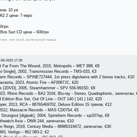
ена- 10 уе
062 2 цена- 7 евро
0грн.
s Box 5шт.CD цена – 600грн
ом», чем тихой, воспитанной тварью.
-06-2025 17:30
ot Far From The Wound, 2015, Metropolis – MET 998, €9
axi-Single], 2002, Transmission Records ‎– TMS-033, €3
rm Records – SPINE727444, 1st press digisleeve with 2 bonus tracks, €10
avastia, 2023, Atomic Fire – AF0087JC, €20
s [2DVD], 2005, Steamhammer – SPV 556-9915D, €8
023, Rhino Records – BA2 3104, Blu-ray - Stereo, Quadraphonic, запечатан, 
 Edition Box Set, Out Of Line ‎– OUT 140 | 141 | 142, €20
er, 2013, RCA – 88765469702, Deluxe Edition 15 треков, €12
 2012, Massacre Records ‎– MAS CD0754, €5
 Strungout [digipak], 2004, Spinefarm Records ‎– spi207ep, €9
athwatch Asia ‎– DWA 244, запечатан, €10
r Reign, 2018, Century Media ‎– 88985319472, запечатан, €30
993, Vertigo ‎– 862 083-2, €2