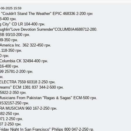
-06-2025 15:59
 "Couldn't Stand The Weather" EPIC 468336 2-200 грн
3-400 грн.
g City" CD LR 104-400 грн.
aughlin"Love Devotion Surrender"COLUMBIA4688712-280.
BB 93/10-200 грн.
9-350 грн.
 America Inc. 362 322-450 грн.
.118-350 грн.
 грн.
 Columbia CK 32494-400 грн.
16-400 грн.
9 25781-2-200 грн.
н.
" ELECTRA 7559 60318 2-250 грн.
reams" ECM 1381 837 344-2-500 грн.
45922-2-350 грн.
 Musicians From Pakistan "Ragas & Sagas" ECM-500 грн.
BS32157-250 грн.
TRA MUSICIAN 960 167-2-250 грн.
82-250 грн.
71 2-250 грн.
07 2-250 грн.
riday Night In San Francisco" Philips 800 047-2-250 гр.