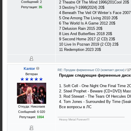
Сообщений: 2
2 Theatre Of The Mind 1996(201Cool 20$
Репутация:
35
3 Destiny?-1998(2024) 20$
4 Beneath The Veil Of Winter`s Face 2007
5 One Among The Living 2010 20$
6 The World Is A Game 2012 20$
7 Delusion Rain 2015 20$
8 Lies And Butterflies 2018 20$
9 Second Home 2017 (2 CD) 23$
10 Live In Poznan 2019 (2 CD) 23$
11 Redemption 2023 20$
Kantor
RE: Продам фирменные CD (компакт-диски)
/
17
Ветеран
Продам следующие фирменные диск
1. Soft Cell - One Night One Final Time
2. Steel Prophet - Beware (CD+DVD) Mass
3. Rod Stewart - The Tears Of Hercules DI
4. Tom Jones - Surrounded By Time (Seale
Откуда: Николаев
Все вопросы в ЛС
Сообщений: 6 020
Репутация:
1554
Heavy Metal Forever!!!