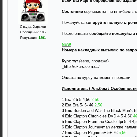
Если Вы ищете определенное издание
Состояние
оценивается по пятибалльно
Пожалуйста
копируйте полную строчк
Откуда: Харьков
Сообщений: 105
После оплаты
сообщайте пожалуйста 
Репутация:
1291
NEW
Номера накладных
высылаю
по запро
Курс тут
(евро, продажа)
_http://ekurs.com.ua/
Оплата по курсу на момент продажи.
Исполнитель / Альбом / Особенности /
1 Era 2 5 5 4,5€
2,5€
2 Era Era 5- 5- 4€
2,5€
3 Eric Burdon and War The Black Man's B
4 Eric Clapton Chronicles DVD 4 5 4,5€
4
5 Eric Clapton From the Cradle ifpi 5- 4 4
6 Eric Clapton Journeyman легкие пальчи
7 Eric Clapton Pilgrim 5+ 5+ 7€
5,5€