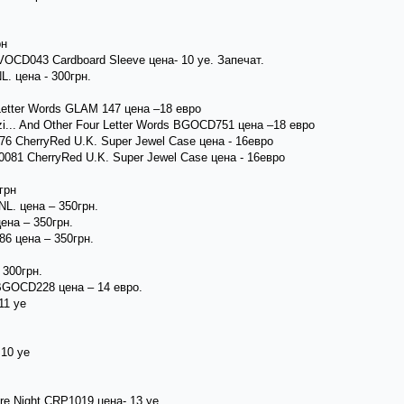
рн
LVOCD043 Cardboard Sleeve цена- 10 уе. Запечат.
NL. цена - 300грн.
r Letter Words GLAM 147 цена –18 евро
uzi... And Other Four Letter Words BGOCD751 цена –18 евро
076 CherryRed U.K. Super Jewel Case цена - 16евро
 0081 CherryRed U.K. Super Jewel Case цена - 16евро
грн
 NL. цена – 350грн.
цена – 350грн.
86 цена – 350грн.
- 300грн.
t BGOCD228 цена – 14 евро.
11 уе
 10 уе
ore Night CRP1019 цена- 13 уе.