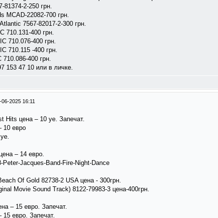
67-81374-2-250 грн.
ds MCAD-22082-700 грн.
 Atlantic 7567-82017-2-300 грн.
IC 710.131-400 грн.
 IC 710.076-400 грн.
IC 710.115 -400 грн.
C 710.086-400 грн.
 153 47 10 или в личке.
-06-2025 16:11
t Hits цена – 10 уе. Запечат.
 – 10 евро
 уе.
 цена – 14 евро.
8-Peter-Jacques-Band-Fire-Night-Dance
Beach Of Gold 82738-2 USA цена - 300грн.
iginal Movie Sound Track) 8122-79983-3 цена-400грн.
а – 15 евро. Запечат.
– 15 евро. Запечат.