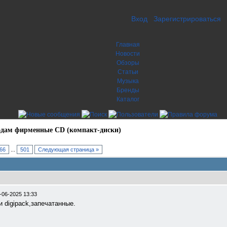
Вход
Зарегистрироваться
Главная
Новости
Обзоры
Статьи
Музыка
Бренды
Каталог
дам фирменные CD (компакт-диски)
66
...
501
Следующая страница »
-06-2025 13:33
и digipack,запечатанные.