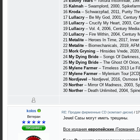
14
Ebony Tears
‎– Tortura Insomniae, 199
15
Kalmah
‎– Swamplord, 2000, Spikefarm
16
Kroda
‎– Schwarzpfad, 2011, Purity Thro
17
Lullacry
‎– Be My God, 2001, Century M
18
Lullacry
‎– Crucify My Heart, 2003, Cen
19
Lullacry
‎– Vol. 4, 2006, Century Media
20
Lullacry
‎– Fire Within, 2004, Century 
21
Metalite
– Heroes In Time, 2017, Inne
22
Metalite
– Biomechanicals, 2019, AFM
23
Mork Gryning
– Hinsides Vrede, 2020
24
My Dying Bride
‎– Songs Of Darkness, 
25
My Dying Bride
– The Ghost Of Orion,
26
Mylene Farmer
– Timeless 2013 Le Fil
27
Mylene Farmer
– Mylenium Tour [2CD]
28
Nordjevel
– Nordjevel, 2016, Osmose 
29
Norther
– Mirror Of Madness, 2003, Spi
30
Norther
– Death Unlimited, 2004, Spin
kolos
RE: Продам фирменные CD (компакт-диски)
/
17
Ветеран
Jewel Casы могут иметь трещины.
Все издания
европейские
(Германия, 