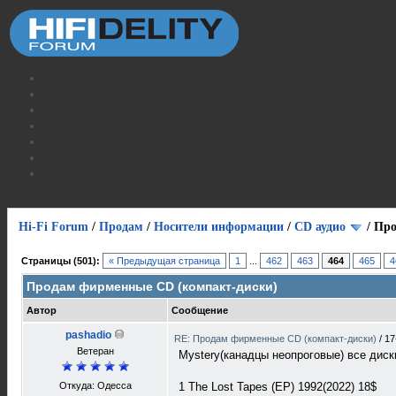
Hi-Fi Forum
/
Продам
/
Носители информации
/
СD аудио
/
Про
Страницы (501):
« Предыдущая страница
1
...
462
463
464
465
4
Продам фирменные CD (компакт-диски)
Автор
Сообщение
pashadio
RE: Продам фирменные CD (компакт-диски)
/
17
Ветеран
Mystery(канадцы неопроговые) все диск
Откуда: Одесса
1 The Lost Tapes (EP) 1992(2022) 18$