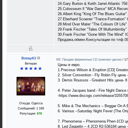
24.Gary Burton & Keith Jarret Atlantic 75
25.Colosseum ll "War Dance" MCA Recor
26.Albert King "King Of The Blues Guitar"
27.Eberhard Scoener "Trance-Formation" 
28.Mind Over Mater "The Colours Of Life"
29.Frank Fischer "Tales Of Mullumbimby" 
30.Frank Fischer "Gone With The Wind" I
Продажа,обмен.Консультации по тлф.097
Bonay63
RE: Продам фирменные CD (компакт-диски)
/
17
Ветеран
Цены в евро.
1.Precious Wilson & Eruption [CD] Greates
2. Silver Convention - Fly Robin Fly цена
3. Demis Roussos - Greatest Hits цена- 8
4. Peter Jacques band - Fire Night Dance
-https://www.discogs.com/release/325570
Откуда: Одесса
5. Mike & The Mechanics – Beggar On A 
Сообщений: 1 189
6. Various –Saturday Night Fever (The Or
Репутация:
676
7. Phenomena – Phenomena Phen-1CD цен
8. Led Zeppelin – 4 2CD R2-536184 цена 