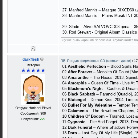
27. Manfred Mann's – Masque DIXCD69 ц
28. Manfred Mann's – Plains Musik INT 3
29. Slade – Alive SALVOVCD03 цена – 35
30. Rod Stewart - Original Album Classic
Лучше быть хорошим человеком, «ругающимся мат
darkflesh
RE: Продам фирменные CD (компакт-диски)
/
17
Ветеран
01
Aesthetic Perfection
– Blood Spills N
02
After Foreve
r ‎– Monolith Of Doubt [M
03
Amaranthe
– The Nexus, 2013, Spinefa
04
Amorphis
– Queen Of Time - Live At T
05
Blackmore's Night
– Castles & Dream
06
Black Sabbath
– Paranoid [Quadio], 2
07
Blutengel
‎– Demon Kiss, 2004, Limited
08
Bullet For My Valentine
– Temper Temp
Откуда: Horishni Plavni
09
Catamenia
‎– The Rewritten Chapters,
Сообщений: 909
10
Children Of Bodom
‎– Trashed, Lost &
Репутация:
229
11
Cygnosic
‎– Fire And Forget, 2013, De
12
Dark Funeral
‎– Where Shadows Foreve
13
Doro
‎– Last Day Of My Life [Single], 1