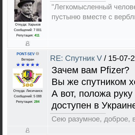
"Легкомысленный челов
пустыню вместе с верб
Откуда: Харьков
Сообщений: 7 001
Репутация:
411
PONT-SEV
RE: Спутник V
/
15-07-2
Ветеран
Зачем вам Pfizer?
Вы же спутником х
А вот, положа руку
Откуда: Лисичанск
Сообщений: 5 088
Репутация:
284
доступен в Украин
Сею разумное, доброе, 