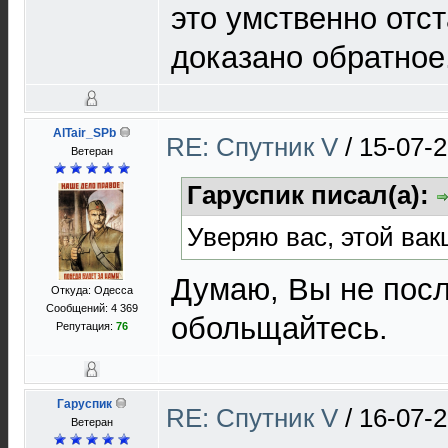
это умственно отс
доказано обратное
AlTair_SPb
RE: Спутник V
/
15-07-2
Ветеран
Гаруспик писал(а):
Уверяю вас, этой вак
Думаю, Вы не посл
Откуда: Одесса
Сообщений: 4 369
обольщайтесь.
Репутация:
76
Гаруспик
RE: Спутник V
/
16-07-2
Ветеран