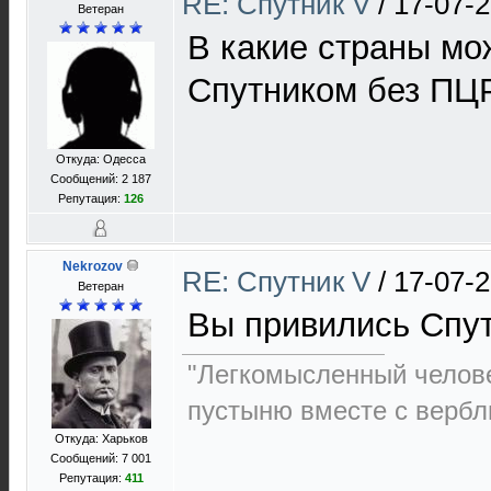
RE: Спутник V
/
17-07-2
Ветеран
В какие страны мо
Спутником без ПЦР
Откуда: Одесса
Сообщений: 2 187
Репутация:
126
Nekrozov
RE: Спутник V
/
17-07-2
Ветеран
Вы привились Спу
"Легкомысленный челов
пустыню вместе с верб
Откуда: Харьков
Сообщений: 7 001
Репутация:
411