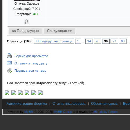
Откуда: Харьков
Сообщений: 7 001
Репутация:
411
«« Предыдущая
Следующая »»
Страницы (165):
« Предыдущая страница
1
...
94
95
96
97
98
..
Версия для просмотра
Отправить тему другу
Подписаться на тему
Пользователи просматривают эту тему: 2 Гость(ей)
Администрация форума
Статистика форума
Обратная связь
Вер
|
|
|
Powered by
MyBB
, © 2001-2026
MyBB Group
and rewrite by
Hi Fidelity Forum