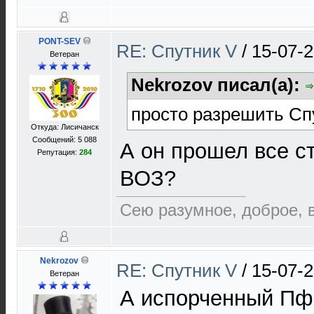
PONT-SEV
RE: Спутник V
/
15-07-2
Ветеран
Nekrozov писал(а):
просто разрешить Сп
Откуда: Лисичанск
Сообщений: 5 088
А он прошел все с
Репутация:
284
ВОЗ?
Сею разумное, доброе, 
Nekrozov
RE: Спутник V
/
15-07-2
Ветеран
А испорченный Пф