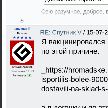
Сею разумное, доброе, 
Гаруспик
RE: Спутник V
/
15-07-2
Ветеран
Я вакцинировался 
по этой причине:
Откуда: Харьков
_https://hromadske.
Сообщений: 11 571
Репутация:
212
isportilis-bolee-900
dostavili-na-sklad-
а в догонку и по эт