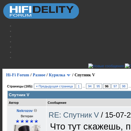
Hi-Fi Forum
/
Разное
/
Курилка
/
Спутник V
Страницы (165):
« Предыдущая страница
1
...
94
95
96
97
98
..
Спутник V
Автор
Сообщение
Nekrozov
RE: Спутник V
/
15-07-2
Ветеран
Что тут скажешь, п