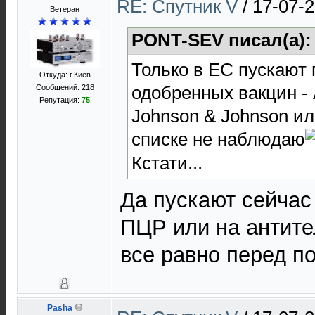
RE: Спутник V
/
17-07-2
Ветеран
PONT-SEV писал(а)
Только в ЕС пускают
Откуда: г.Киев
одобренных вакцин - A
Сообщений: 218
Репутация:
75
Johnson & Johnson ил
списке не наблюдаю
Кстати...
Да пускают сейчас
ПЦР или на антите
все равно перед по
Pasha