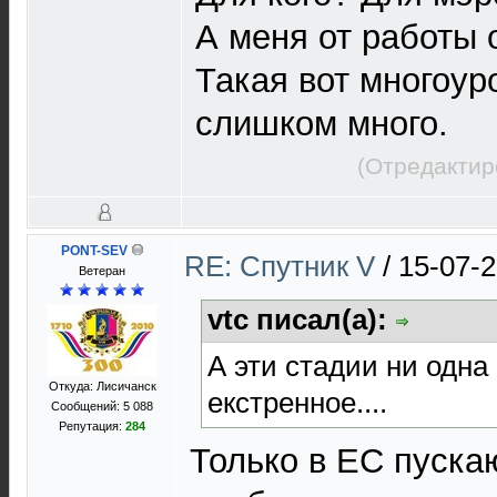
А меня от работы 
Такая вот многоур
слишком много.
(Отредактир
PONT-SEV
RE: Спутник V
/
15-07-2
Ветеран
vtc писал(а):
А эти стадии ни одна
Откуда: Лисичанск
екстренное....
Сообщений: 5 088
Репутация:
284
Только в ЕС пуска