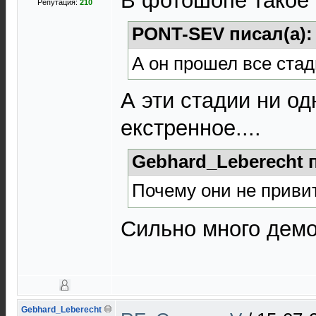
В фотошопе такое 
Репутация:
210
PONT-SEV писал(а)
А он прошел все ста
А эти стадии ни од
екстренное....
Gebhard_Leberecht 
Почему они не прив
Сильно много дем
Gebhard_Leberecht