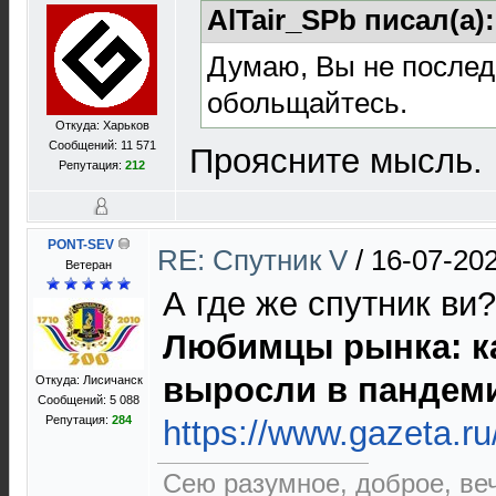
AlTair_SPb писал(а)
Думаю, Вы не послед
обольщайтесь.
Откуда: Харьков
Сообщений: 11 571
Проясните мысль.
Репутация:
212
PONT-SEV
RE: Спутник V
/
16-07-202
Ветеран
А где же спутник ви?
Любимцы рынка: к
выросли в пандем
Откуда: Лисичанск
Сообщений: 5 088
Репутация:
284
https://www.gazeta.ru
Сею разумное, доброе, ве