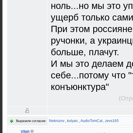
ноль...но мы это у
ущерб только сами
При этом россияне
ручонки, а украин
больше, плачут.
И мы это делаем д
себе...потому что 
конъюнктура"
(Отр
Nekrozov
,
kolyan
,
AudioTomCat
,
zevs165
Выразили согласие:
Uliah