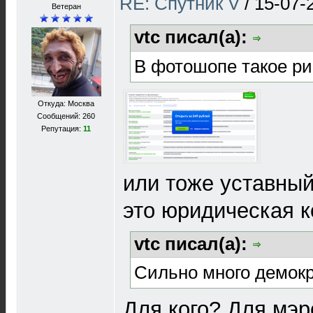
RE: Спутник V
/
15-07-
Ветеран
vtc писал(а):
В фотошопе такое ри
Откуда: Москва
Сообщений: 260
Репутация:
11
или тоже уставный
это юридическая к
vtc писал(а):
Сильно много демок
Для кого? Для мэр