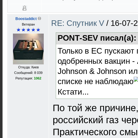
Boostaddict
RE: Спутник V
/
16-07-2
Ветеран
PONT-SEV писал(а)
Только в ЕС пускают
одобренных вакцин - A
Откуда: Киев
Johnson & Johnson ил
Сообщений: 8 039
Репутация:
1062
списке не наблюдаю
Кстати...
По той же причине
российский газ чер
Практического смы