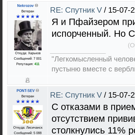
Nekrozov
RE: Спутник V
/
15-07-2
Ветеран
Я и Пфайзером при
испорченный. Но С
(О
Откуда: Харьков
"Легкомысленный челов
Сообщений: 7 001
Репутация:
411
пустыню вместе с верб
PONT-SEV
RE: Спутник V
/
15-07-2
Ветеран
С отказами в прием
отсутствием приви
столкнулись 11% р
Откуда: Лисичанск
Сообщений: 5 088