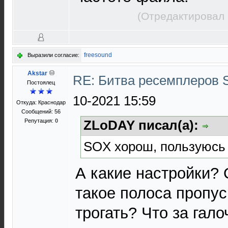
(Отредактировал 
freesound
Выразили согласие:
Akstar
RE: Битва ресемплеров 
Постоялец
10-2021 15:59
Откуда: Краснодар
Сообщений: 56
Репутация:
0
ZLoDAY писал(а):
SOX хорош, пользуюсь
А какие настройки? 
такое полоса пропус
трогать? Что за гал