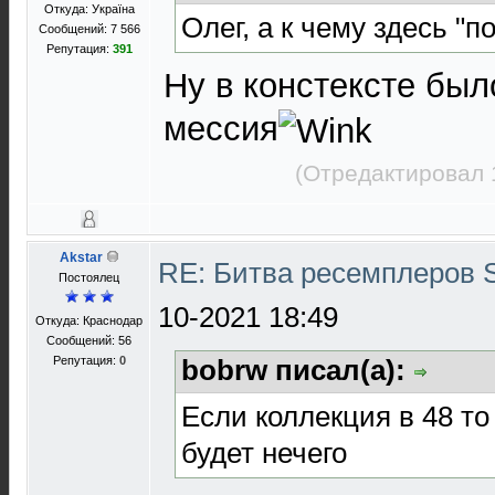
Откуда: Україна
Олег, а к чему здесь "п
Сообщений: 7 566
Репутация:
391
Ну в констексте был
мессия
(Отредактировал 
Akstar
RE: Битва ресемплеров 
Постоялец
10-2021 18:49
Откуда: Краснодар
Сообщений: 56
Репутация:
0
bobrw писал(а):
Если коллекция в 48 т
будет нечего