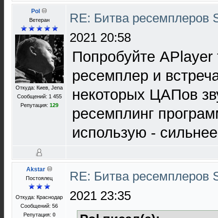
Pol
RE: Битва ресемплеров 
Ветеран
2021 20:58
Попробуйте APlayer 
ресемплер и встреча
Откуда: Киев, Jena
некоторых ЦАПов зв
Сообщений: 1 455
Репутация:
129
ресемплинг програм
использую - сильнее
Akstar
RE: Битва ресемплеров 
Постоялец
2021 23:35
Откуда: Краснодар
Сообщений: 56
Репутация:
0