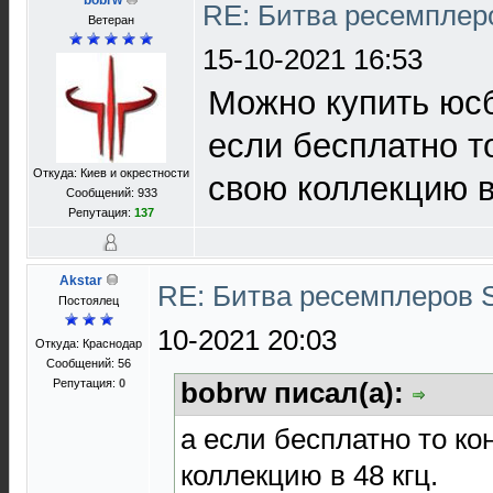
bobrw
RE: Битва ресемплер
Ветеран
15-10-2021 16:53
Можно купить юсб
если бесплатно т
Откуда: Киев и окрестности
свою коллекцию в 
Сообщений: 933
Репутация:
137
Akstar
RE: Битва ресемплеров 
Постоялец
10-2021 20:03
Откуда: Краснодар
Сообщений: 56
Репутация:
0
bobrw писал(а):
а если бесплатно то к
коллекцию в 48 кгц.