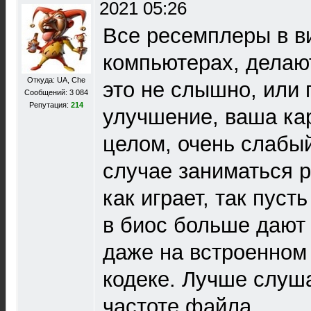
2021 05:26
Все ресемплеры в в
компьютерах, делают
Откуда: UA, Che
это не слышно, или 
Сообщений: 3 084
Репутация:
214
улучшение, ваша кар
целом, очень слабый
случае заниматься 
как играет, так пуст
в биос больше дают 
даже на встроенном 
кодеке. Лучше слуш
частоте файла.