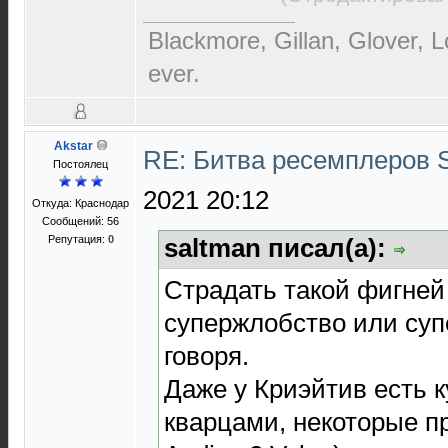
Blackmore, Gillan, Glover, L
ever.
Akstar
RE: Битва ресемплеров 
Постоялец
2021 20:12
Откуда: Краснодар
Сообщений: 56
Репутация:
0
saltman писал(а):
Страдать такой фигней 
супержлобство или суп
говоря.
Даже у Криэйтив есть к
кварцами, некоторые пр