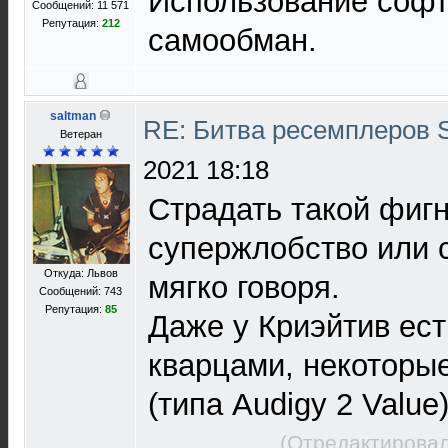
Использование софт
Сообщений: 11 571
Репутация:
212
самообман.
saltman
RE: Битва ресемплеров 
Ветеран
2021 18:18
Страдать такой фигне
супержлобство или 
Откуда: Львов
мягко говоря.
Сообщений: 743
Репутация:
85
Даже у Криэйтив ест
кварцами, некоторые
(типа Audigy 2 Value
(Отредактировал