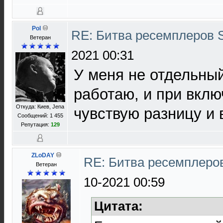
Pol
RE: Битва ресемплеров 
Ветеран
2021 00:31
У меня не отдельный
работаю, и при вкл
Откуда: Киев, Jena
чувствую разницу и в
Сообщений: 1 455
Репутация:
129
ZLoDAY
RE: Битва ресемплеро
Ветеран
10-2021 00:59
Цитата: