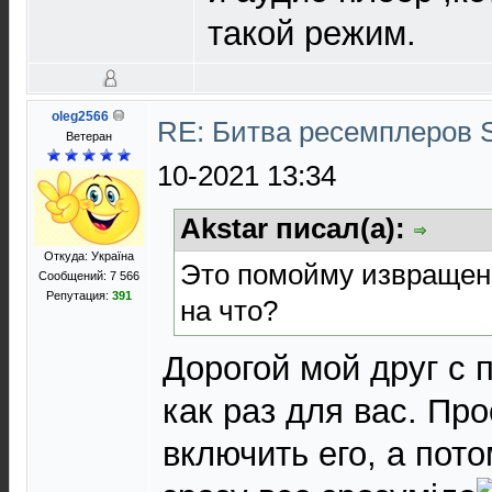
такой режим.
oleg2566
RE: Битва ресемплеров 
Ветеран
10-2021 13:34
Akstar писал(а):
Откуда: Україна
Это помойму извращени
Сообщений: 7 566
Репутация:
391
на что?
Дорогой мой друг с 
как раз для вас. Пр
включить его, а пот