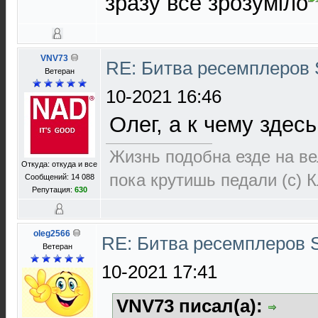
зразу все зрозуміло
VNV73
RE: Битва ресемплеров
Ветеран
10-2021 16:46
Олег, а к чему здес
Жизнь подобна езде на ве
Откуда: откуда и все
пока крутишь педали (с) 
Сообщений: 14 088
Репутация:
630
oleg2566
RE: Битва ресемплеров 
Ветеран
10-2021 17:41
VNV73 писал(а):