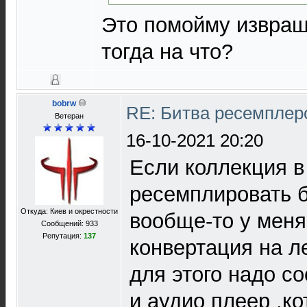
Это помойму извращ
тогда на что?
bobrw
RE: Битва ресемплер
Ветеран
16-10-2021 20:20
Если коллекция в 
ресемплировать б
Откуда: Киев и окрестности
вообще-то у меня
Сообщений: 933
Репутация:
137
конвертация на л
для этого надо с
и аудио плеер ,к