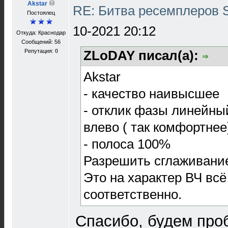
Akstar
RE: Битва ресемплеров 
Постоялец
10-2021 20:12
Откуда: Краснодар
Сообщений: 56
Репутация:
0
ZLoDAY писал(а):
Akstar
- качество наивысшее
- отклик фазы линейны
влево ( так комфортнее
- полоса 100%
Разрешить сглаживани
Это на характер ВЧ всё 
соответственно.
Спасибо, будем про