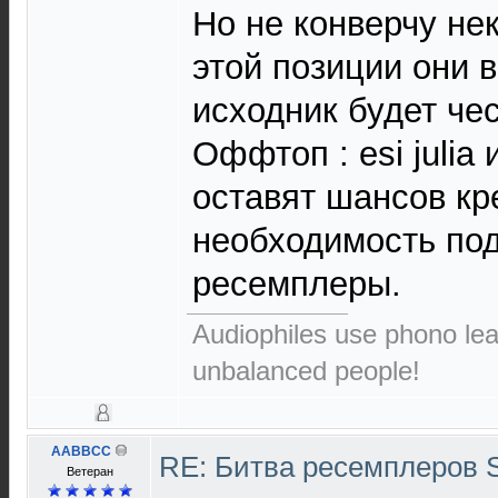
Но не конверчу не
этой позиции они 
исходник будет че
Оффтоп : esi julia
оставят шансов кр
необходимость по
ресемплеры.
Audiophiles use phono le
unbalanced people!
AABBCC
RE: Битва ресемплеров 
Ветеран