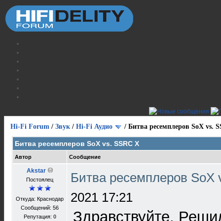
Hi-Fi Forum
/
Звук
/
Hi-Fi Аудио
/
Битва ресемплеров SoX vs. 
Битва ресемплеров SoX vs. SSRC X
Автор
Сообщение
Akstar
Битва ресемплеров SoX 
Постоялец
2021 17:21
Откуда: Краснодар
Сообщений: 56
Здравствуйте. Реши
Репутация:
0