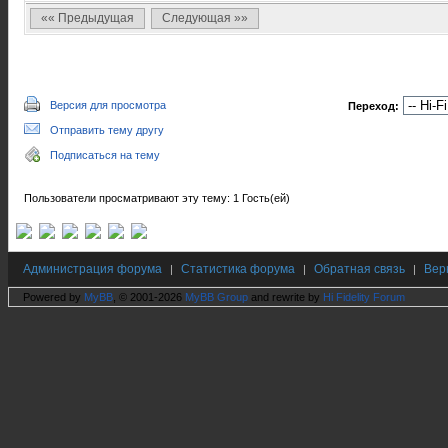
«« Предыдущая
Следующая »»
Версия для просмотра
Переход:
Отправить тему другу
Подписаться на тему
Пользователи просматривают эту тему: 1 Гость(ей)
Администрация форума
Статистика форума
Обратная связь
Вер
|
|
|
Powered by
MyBB
, © 2001-2026
MyBB Group
and rewrite by
Hi Fidelity Forum