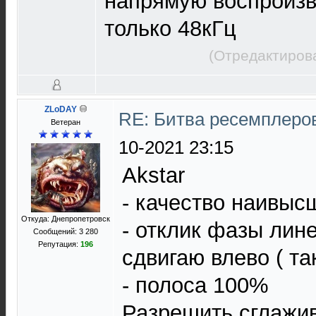
напрямую воспроизв
только 48кГц
(Отредактиров
ZLoDAY
RE: Битва ресемплеро
Ветеран
10-2021 23:15
Akstar
- качество наивыс
Откуда: Днепропетровск
- отклик фазы лин
Сообщений: 3 280
Репутация:
196
сдвигаю влево ( т
- полоса 100%
Разрешить сглажи