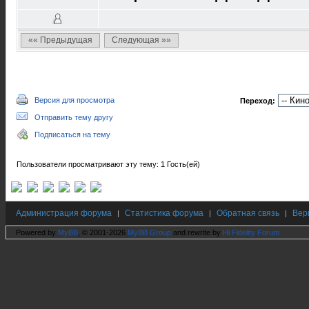
«« Предыдущая
Следующая »»
Версия для просмотра
Переход:
Отправить тему другу
Подписаться на тему
Пользователи просматривают эту тему: 1 Гость(ей)
Администрация форума
Статистика форума
Обратная связь
Вер
|
|
|
Powered by
MyBB
, © 2001-2026
MyBB Group
and rewrite by
Hi Fidelity Forum