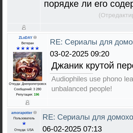
порядке ли его сод
(Отредакти
ZLoDAY
RE: Сериалы для домо
Ветеран
03-02-2025 09:20
Джаник крутой пер
Audiophiles use phono le
Откуда: Днепропетровск
unbalanced people!
Сообщений: 3 280
Репутация:
196
amorapotter
RE: Сериалы для домохо
Пользователь
06-02-2025 07:13
Откуда: USA