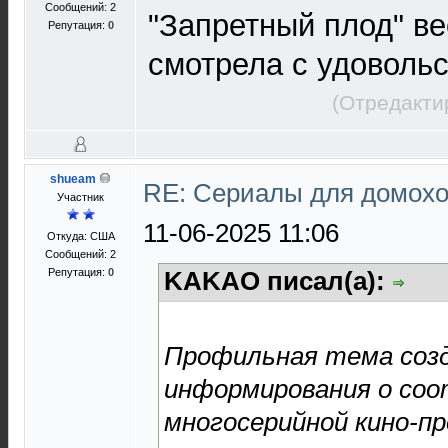
Сообщений: 2
"Запретный плод" ве
Репутация:
0
смотрела с удоволь
(Отредакти
shueam
RE: Сериалы для домохо
Участник
11-06-2025 11:06
Откуда: США
Сообщений: 2
Репутация:
0
KAKAO писал(а):
Профильная тема созд
информирования о со
многосерийной кино-пр