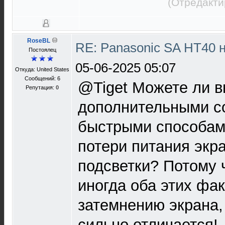
(Отредакти
RoseBL
RE: Panasonic SA HT40 
Постоялец
05-06-2025 05:07
Откуда: United States
Сообщений: 6
@Tiget Можете ли в
Репутация:
0
дополнительными с
быстрыми способам
потери питания экра
подсветки? Потому ч
иногда оба этих фак
затемнению экрана,
сильно отличается!