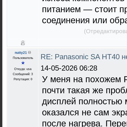
питанием — стоит п
соединения или обра
(Отредактиров
nutty21
RE: Panasonic SA HT40 н
Пользователь
14-05-2026 06:28
Откуда: usa
Сообщений: 3
У меня на похожем 
Репутация:
0
почти такая же проб
дисплей полностью 
оказался не сам эк
после нагрева. Пер