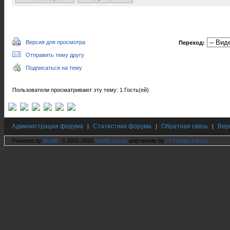
Версия для просмотра
Переход:
Отправить тему другу
Подписаться на тему
Пользователи просматривают эту тему: 1 Гость(ей)
Администрация форума
Статистика форума
Обратная связь
Вер
|
|
|
Powered by
MyBB
, © 2001-2026
MyBB Group
and rewrite by
Hi Fidelity Forum