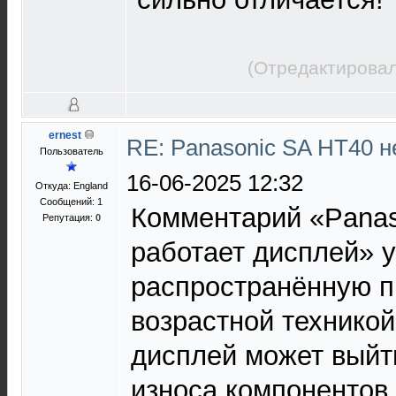
That's Not My Nei
(Отредактировал
ernest
RE: Panasonic SA HT40 н
Пользователь
16-06-2025 12:32
Откуда: England
Сообщений: 1
Комментарий «Panas
Репутация:
0
работает дисплей» 
распространённую п
возрастной технико
дисплей может выйти
износа компонентов