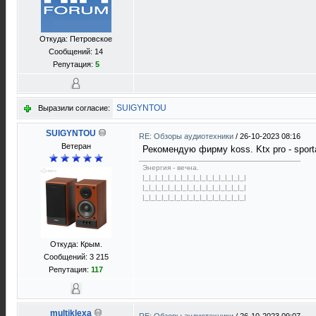
Откуда: Петровское
Сообщений: 14
Репутация:
5
SUIGYNTOU
Выразили согласие:
SUIGYNTOU
RE: Обзоры аудиотехники
/
26-10-2023 08:16
Ветеран
Рекомендую фирму koss. Ktx pro - sport
Энергия - вечна.
|_|_|_|_|_|_|_|_|_|_|_|_|_|_|_|_|
|_|_|_|_|_|_|_|_|_|_|_|_|_|_|_|_|
|_|_|_|_|_|_|_|_|_|_|_|_|_|_|_|_|
Откуда: Крым.
Сообщений: 3 215
Репутация:
117
multiklexa