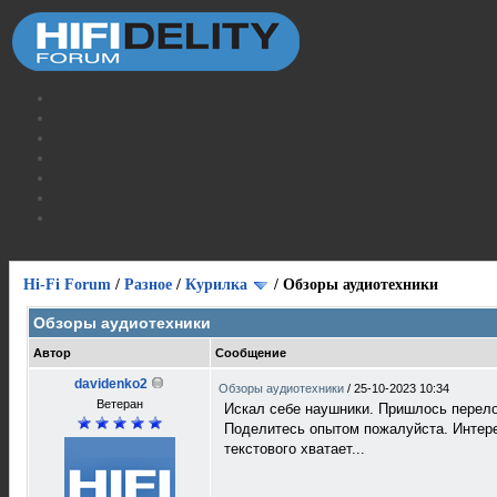
Hi-Fi Forum
/
Разное
/
Курилка
/
Обзоры аудиотехники
Обзоры аудиотехники
Автор
Сообщение
davidenko2
Обзоры аудиотехники
/
25-10-2023 10:34
Ветеран
Искал себе наушники. Пришлось перелоп
Поделитесь опытом пожалуйста. Интерес
текстового хватает...