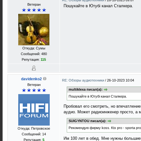
RE: Обзоры аудиотехники
/
26-10-2023 09:07
Ветеран
Пошукайте в Ютубі канал Сталкера.
Откуда: Сумы
Сообщений: 480
Репутация:
115
davidenko2
RE: Обзоры аудиотехники
/
26-10-2023 10:04
Ветеран
multiklexa писал(а):
Пошукайте в Ютубі канал Сталкера.
Пробовал его смотреть, но впечатление
аудио. Может радиоинженер просто, а 
SUIGYNTOU писал(а):
Рекомендую фирму koss. Ktx pro - sporta pr
Откуда: Петровское
Сообщений: 14
Им 100 лет в обед. Мне нужны большие 
Репутация:
5