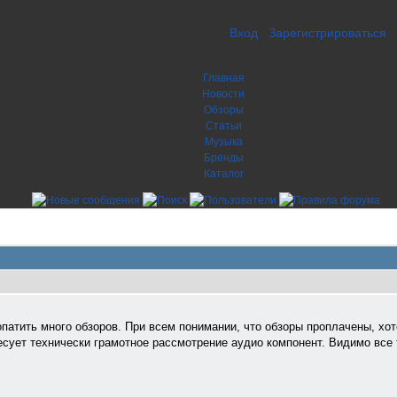
Вход
Зарегистрироваться
Главная
Новости
Обзоры
Статьи
Музыка
Бренды
Каталог
атить много обзоров. При всем понимании, что обзоры проплачены, хот
ует технически грамотное рассмотрение аудио компонент. Видимо все т