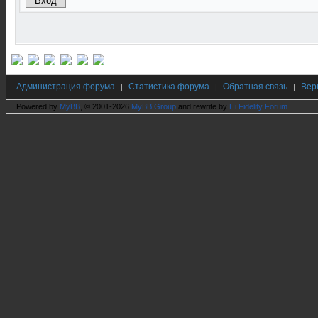
Администрация форума
Статистика форума
Обратная связь
Вер
|
|
|
Powered by
MyBB
, © 2001-2026
MyBB Group
and rewrite by
Hi Fidelity Forum