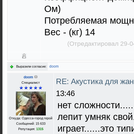
Ом)
Потребляемая мощно
Вес - (кг) 14
(Отредактировал 29-0
doom
Выразили согласие:
doom
RE: Акустика для жа
Специалист
13:46
нет сложности....
лепит умняк сво
Откуда: Одесса-город герой
Сообщений: 15 633
играет......это т
Репутация:
1315