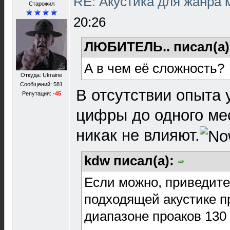
RE: Акустика для жанра
Старожил
20:26
ЛЮБИТЕЛЬ.. писал(а
А в чем её сложность?
Откуда: Ukraine
Сообщений: 581
В отсутствии опыта у
Репутация:
-45
цифры до одного мес
никак не влияют.
kdw писал(а):
Если можно, приведите
подходящей акустике п
диапазоне проаков 130