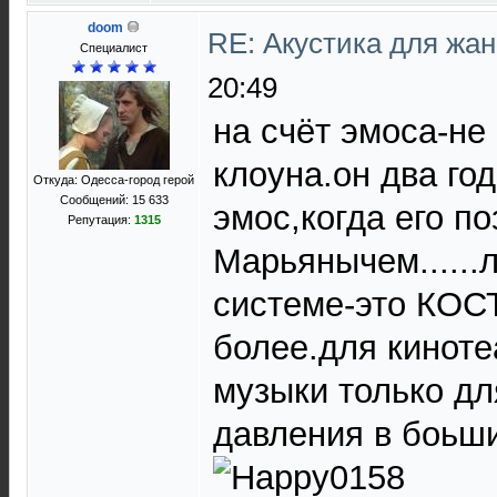
doom
RE: Акустика для жа
Специалист
20:49
на счёт эмоса-не 
клоуна.он два го
Откуда: Одесса-город герой
Сообщений: 15 633
эмос,когда его п
Репутация:
1315
Марьянычем......
системе-это КОС
более.для киноте
музыки только д
давления в боьш