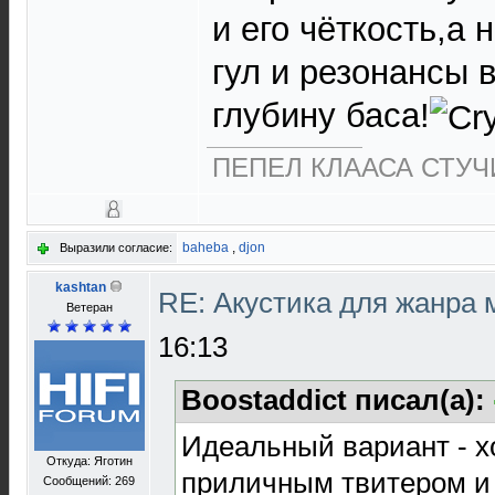
и его чёткость,а 
гул и резонансы 
глубину баса!
ПЕПЕЛ КЛААСА СТУЧИ
baheba
,
djon
Выразили согласие:
kashtan
RE: Акустика для жанра
Ветеран
16:13
Boostaddict писал(а):
Идеальный вариант - х
Откуда: Яготин
приличным твитером и 
Сообщений: 269