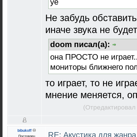
уе
Не забудь обставит
иначе звука не будет
doom писал(а):
она ПРОСТО не играет..
мониторы ближнего поля
то играет, то не игр
мнение меняется, о
(Отредактировал 
bibukoff
RE: Акустика для жанр
Постоялец