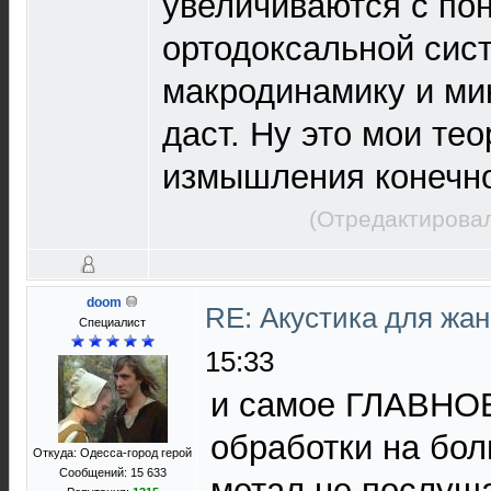
увеличиваются с по
ортодоксальной сист
макродинамику и ми
даст. Ну это мои те
измышления конечн
(Отредактировал
doom
RE: Акустика для жа
Специалист
15:33
и самое ГЛАВНОЕ
обработки на бол
Откуда: Одесса-город герой
Сообщений: 15 633
метал не послуша