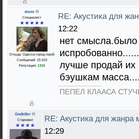
doom
RE: Акустика для жа
Специалист
12:22
нет смысла.было
испробованно......
Откуда: Одесса-город герой
Сообщений: 15 633
лучше продай их
Репутация:
1315
бэушкам масса....
ПЕПЕЛ КЛААСА СТУЧИ
Godkiller
RE: Акустика для жанра
Старожил
12:29