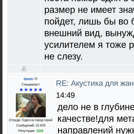
размер не имеет зн
пойдет, лишь бы во б
внешний вид, вынуж
усилителем я тоже 
не слезу.
doom
RE: Акустика для жа
Специалист
14:49
дело не в глубине
качестве!для мет
Откуда: Одесса-город герой
Сообщений: 15 633
направлений нуж
Репутация:
1315