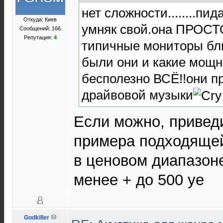
нет сложности........пи
Откуда: Киев
умняк свой.она ПРОСТО н
Сообщений: 166
Репутация:
4
типичные мониторы ближ
были они и какие мощн
бесполезно ВСЁ!!они п
драйвовой музыки
Если можно, приведи
примера подходящей
в ценовом диапазон
менее + до 500 уе
Godkiller