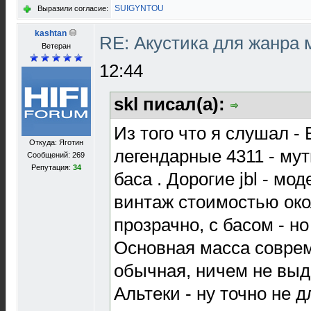
SUIGYNTOU
Выразили согласие:
kashtan
RE: Акустика для жанра
Ветеран
12:44
skl писал(а):
Из того что я слушал -
Откуда: Яготин
легендарные 4311 - мут
Сообщений: 269
Репутация:
34
баса . Дорогие jbl - мо
винтаж стоимостью около
прозрачно, с басом - н
Основная масса совреме
обычная, ничем не выд
Альтеки - ну точно не 