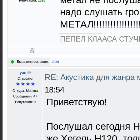
Репутация:
1315
надо слушать громк
МЕТАЛ!!!!!!!!!!!!!!!!!
ПЕПЕЛ КЛААСА СТУЧИ
djon
Выразили согласие:
yao
RE: Акустика для жанра
Старожил
18:54
Откуда: Москва
Сообщений: 47
Приветствую!
Репутация:
0
Послушал сегодня Н
же Хегель Н120, толь