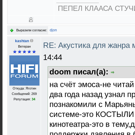
ПЕПЕЛ КЛААСА СТУЧИ
djon
Выразили согласие:
kashtan
RE: Акустика для жанра
Ветеран
14:44
doom писал(а):
на счёт эмоса-не читай
Откуда: Яготин
два года назад узнал пр
Сообщений: 269
Репутация:
34
познакомили с Марьяны
системе-это КОСТЫЛИ 
кинотеатра-это в тему,
поддержки давления в