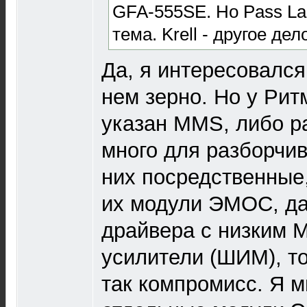
GFA-555SE. Но Pass La
тема. Krell - другое дел
Да, я интересовалс
нем зерно. Но у Рит
указан MMS, либо ра
много для разборчив
них посредственные,
их модули ЭМОС, да
драйвера с низким 
усилители (ШИМ), т
так компромисс. Я м