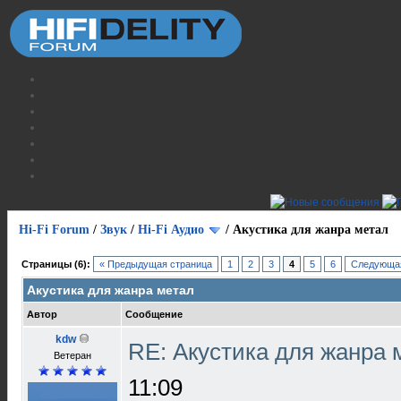
Hi-Fi Forum
/
Звук
/
Hi-Fi Аудио
/
Акустика для жанра метал
Страницы (6):
« Предыдущая страница
1
2
3
4
5
6
Следующая
Акустика для жанра метал
Автор
Сообщение
kdw
RE: Акустика для жанра
Ветеран
11:09