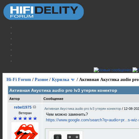
Hi-Fi Forum
/
Разное
/
Курилка
/
Активная Акустика audio pro
Активная Акустика audio pro lv3 утерян конектор
Автор
Сообщение
rebel1975
Активная Акустика audio pro lv3 утерян конектор
/
12-08-202
Ветеран
Чем можно заменить?
https://www.google.com/search?q=audio+pr...s-wiz-