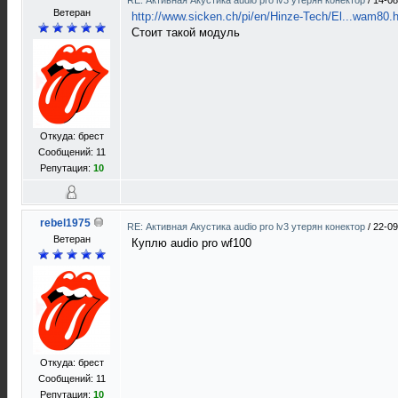
RE: Активная Акустика audio pro lv3 утерян конектор
/
14-08
Ветеран
http://www.sicken.ch/pi/en/Hinze-Tech/El...wam80.
Стоит такой модуль
Откуда: брест
Сообщений: 11
Репутация:
10
rebel1975
RE: Активная Акустика audio pro lv3 утерян конектор
/
22-09
Ветеран
Куплю audio pro wf100
Откуда: брест
Сообщений: 11
Репутация:
10