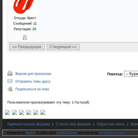
Откуда: брест
Сообщений: 11
Репутация:
10
«« Предыдущая
Следующая »»
Версия для просмотра
Переход:
Отправить тему другу
Подписаться на тему
Пользователи просматривают эту тему: 1 Гость(ей)
Администрация форума
Статистика форума
Обратная связь
Вер
|
|
|
Powered by
MyBB
, © 2001-2026
MyBB Group
and rewrite by
Hi Fidelity Forum