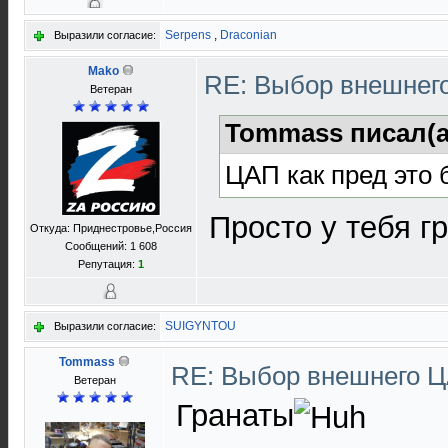
Serpens
,
Draconian
Выразили согласие:
Mako
RE: Выбор внешне
Ветеран
Tommass писал(а
ЦАП как пред это 
Просто у тебя г
Откуда: Приднестровье,Россия
Сообщений: 1 608
Репутация:
1
SUIGYNTOU
Выразили согласие:
Tommass
RE: Выбор внешнего 
Ветеран
Гранаты