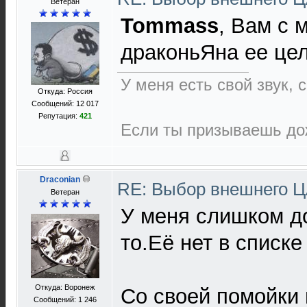
Ветеран
Tommass
, Вам с 
драконьЯна ее це
У меня есть свой звук,
Откуда: Россия
Сообщений: 12 017
Репутация:
421
Если ты призываешь дож
Draconian
RE: Выбор внешнего 
Ветеран
У меня слишком до
то.Её нет в списк
Откуда: Воронеж
Со своей помойки
Сообщений: 1 246