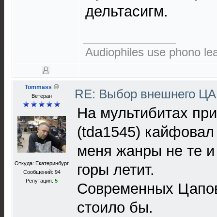
дельтасигм.
Audiophiles use phono le
Tommass
RE: Выбор внешнего Ц
Ветеран
На мультибитах при
(tda1545) кайфовал
меня жанры не те и
Откуда: Екатеринбург
горы летит.
Сообщений: 94
Репутация:
5
Современных Цапов 
стоило бы.