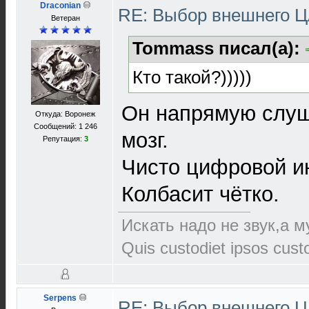
Draconian
RE: Выбор внешнего 
Ветеран
Tommass писал(а):
Кто такой?)))))
Он напрямую слуш
Откуда: Воронеж
Сообщений: 1 246
мозг.
Репутация:
3
Чисто цифровой и
Колбасит чётко.
Искать надо не звук,а му
Quis custodiet ipsos cus
Serpens
RE: Выбор внешнего 