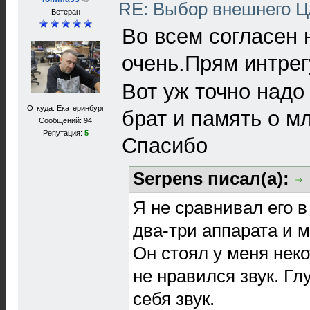
RE: Выбор внешнего 
Ветеран
Во всем согласен 
очень.Прям интрег
Вот уж точно надо
Откуда: Екатеринбург
брат и память о м
Сообщений: 94
Репутация:
5
Спасибо
Serpens писал(а):
Я не сравнивал его 
два-три аппарата и 
Он стоял у меня нек
не нравился звук. Гл
себя звук.