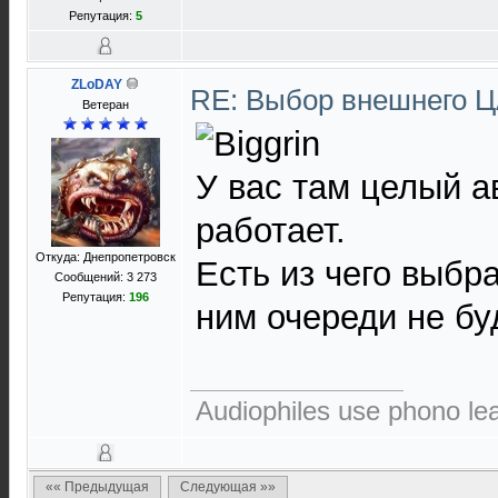
Репутация:
5
ZLoDAY
RE: Выбор внешнего 
Ветеран
У вас там целый а
работает.
Откуда: Днепропетровск
Есть из чего выбра
Сообщений: 3 273
Репутация:
196
ним очереди не бу
Audiophiles use phono le
«« Предыдущая
Следующая »»