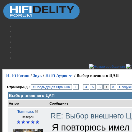
Hi-Fi Forum
/
Звук
/
Hi-Fi Аудио
/
Выбор внешнего ЦАП
Страницы (8):
« Предыдущая страница
1
...
4
5
6
7
8
Следующ
Выбор внешнего ЦАП
Автор
Сообщение
Tommass
RE: Выбор внешнего 
Ветеран
Я повторюсь имел 