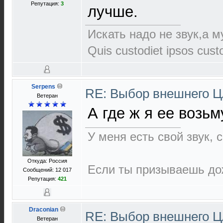
Репутация:
3
лучше.
Искать надо не звук,а му
Quis custodiet ipsos cus
Serpens
RE: Выбор внешнего 
Ветеран
А где ж я ее возь
У меня есть свой звук,
Откуда: Россия
Если ты призываешь дож
Сообщений: 12 017
Репутация:
421
Draconian
RE: Выбор внешнего 
Ветеран