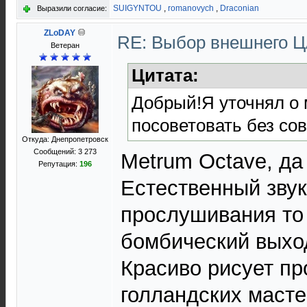
SUIGYNTOU
,
romanovych
,
Draconian
Выразили согласие:
ZLoDAY
RE: Выбор внешнего 
Ветеран
Цитата:
Добрый!Я уточнял о
посоветовать без с
Откуда: Днепропетровск
Сообщений: 3 273
Metrum Octave, да
Репутация:
196
Естественный звук
прослушивания то 
бомбический выход
Красиво рисует пр
голландских масте