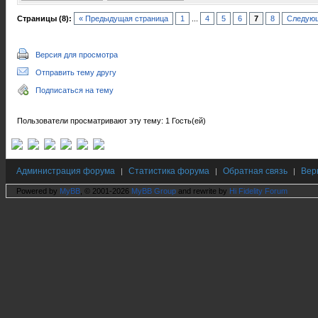
Страницы (8):
« Предыдущая страница
1
...
4
5
6
7
8
Следующ
Версия для просмотра
Отправить тему другу
Подписаться на тему
Пользователи просматривают эту тему: 1 Гость(ей)
Администрация форума
Статистика форума
Обратная связь
Вер
|
|
|
Powered by
MyBB
, © 2001-2026
MyBB Group
and rewrite by
Hi Fidelity Forum