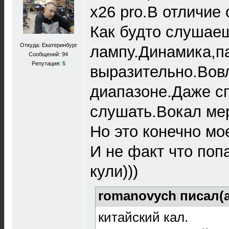
x26 pro.В отличие 
Как будто слушае
Откуда: Екатеринбург
лампу.Динамика,па
Сообщений: 94
Репутация:
5
выразительно.Вов
диапазоне.Даже с
слушать.Вокал ме
Но это конечно мое
И не факт что поп
кули)))
romanovych писал(
китайский кал.