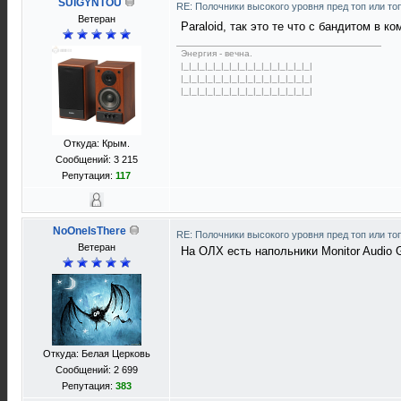
SUIGYNTOU
RE: Полочники высокого уровня пред топ или то
Ветеран
Paraloid, так это те что с бандитом в к
Энергия - вечна.
|_|_|_|_|_|_|_|_|_|_|_|_|_|_|_|_|
|_|_|_|_|_|_|_|_|_|_|_|_|_|_|_|_|
|_|_|_|_|_|_|_|_|_|_|_|_|_|_|_|_|
Откуда: Крым.
Сообщений: 3 215
Репутация:
117
NoOneIsThere
RE: Полочники высокого уровня пред топ или то
Ветеран
На ОЛХ есть напольники Monitor Audio
Откуда: Белая Церковь
Сообщений: 2 699
Репутация:
383