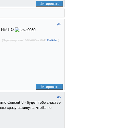
Цитировать
#4
то НЕЧТО.
(Отредактировал 14-01-2025 в 20:46
Godkiller
.)
Цитировать
#5
mo Concert 8 - будет тебе счастье
учше сразу выкинуть, чтобы не