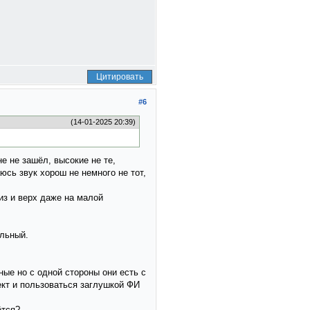
Цитировать
#6
(14-01-2025 20:39)
е не зашёл, высокие не те,
юсь звук хорош не немного не тот,
из и верх даже на малой
альный.
ные но с одной стороны они есть с
ект и пользоваться заглушкой ФИ
ётся?