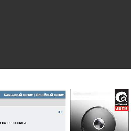
Каскадный режим
|
Линейный режим
#1
е на полочники.