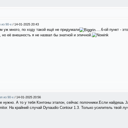
п из 90-х
/
14-01-2025 20:43
ом уж много, по ходу такой ещё не придумали
.....6-ой пункт - э
а, но её внешность я не назвал бы знатной и эпичной.
оп из 90-х
/
14-01-2025 20:56
е нужно. А то у тебя Кэнтоны эталон, сейчас полочники.Если найдешь Ja
nitor. На крайний случай Dynaudio Contour 1.3. Только усилитель твой л