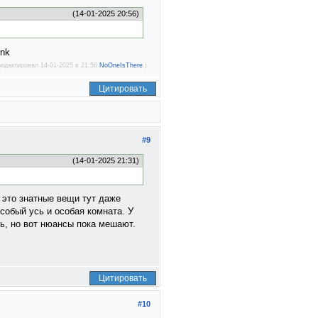
(14-01-2025 20:56)
редактировал 14-01-2025 в 21:56
NoOneIsThere
.)
Цитировать
#9
(14-01-2025 21:31)
 это знатные вещи тут даже
особый усь и особая комната. У
сь, но вот нюансы пока мешают.
Цитировать
#10