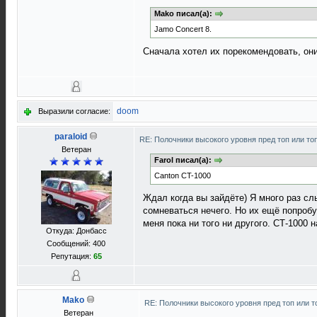
Mako писал(а):
Jamo Concert 8.
Сначала хотел их порекомендовать, они
doom
Выразили согласие:
paraloid
RE: Полочники высокого уровня пред топ или то
Ветеран
Farol писал(а):
Саnton CT-1000
Ждал когда вы зайдёте) Я много раз сл
сомневаться нечего. Но их ещё попробуй
меня пока ни того ни другого. СТ-1000 
Откуда: Донбасс
Сообщений: 400
Репутация:
65
Mako
RE: Полочники высокого уровня пред топ или т
Ветеран