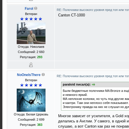
Farol
RE: Полочники высокого уровня пред топ или то
Ветеран
Саnton CT-1000
Откуда: Николаев
Сообщений: 2 660
Репутация:
293
NoOneIsThere
RE: Полочники высокого уровня пред топ или то
Ветеран
paraloid писал(а):
Были бюджетные полочники MA Bronze а ещё я
и немного яркий.
МА неплохие колонки, но чуть под другие ж
и кантри. Там они неплохо себя показывают.
Электронику правда на них не слушал но ду
Откуда: Белая Церковь
Многое зависит от усилителя, а Gold хо
Сообщений: 2 699
делались в Англии. У самого, в одной и
Репутация:
383
слушаю, а вот Canton как раз не понрав