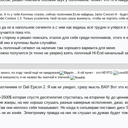
о. А то у тебя Кэнтоны эталон, сейчас полочники.Если найдешь Jamo Concert 8 - буде
udio Contour 1.3. Только усилитель твой лучше сразу выкинуть, чтобы не портить себе 
 да но в напольном сегменте а с ним как видишь всё трудно и упёрся в
учается пока что.
 сторону и решил поискать эталон для себя среди полочников, этого я 
ый низ и куплены были случайно.
ь полочный сегмент на наличие там хорошего варианта для меня.
ожно получится (я точно не уверен) взять полочный Hi-End начальный з
 много, по ходу такой ещё не придумали
.....6-ой пункт - это НЕЧТО.
 её внешность я не назвал бы знатной и эпичной.
тлением от Dali Epicon 2. Я как их увидел, сразу мысль ВАУ! Вот это к
0-2500$ которая спустя десятилетия спустилась на вторичке бу до ценни
ие жанры, на них хорошо слушать разные камерные исполнения, джаз, в
 Там они неплохо себя показывают. Но когда я сильверам поставил диск 
 не их конёк. Электронику правда на них не слушал но думаю будет тож