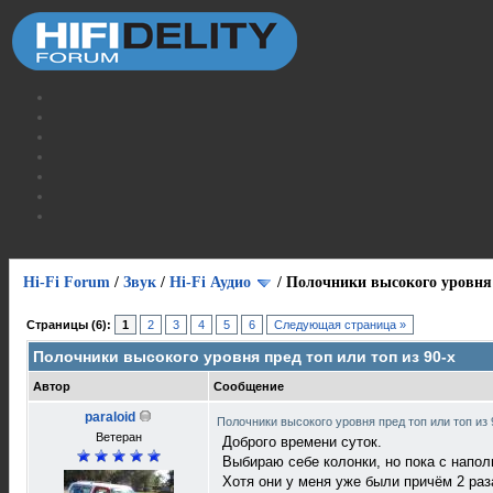
Hi-Fi Forum
/
Звук
/
Hi-Fi Аудио
/
Полочники высокого уровня п
Страницы (6):
1
2
3
4
5
6
Следующая страница »
Полочники высокого уровня пред топ или топ из 90-х
Автор
Сообщение
paraloid
Полочники высокого уровня пред топ или топ из
Ветеран
Доброго времени суток.
Выбираю себе колонки, но пока с напол
Хотя они у меня уже были причём 2 раз