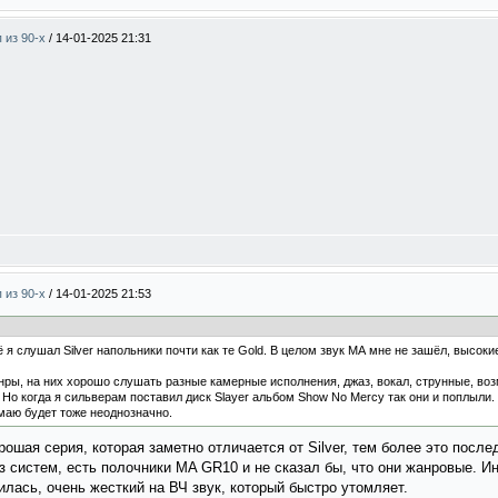
п из 90-х
/
14-01-2025 21:31
п из 90-х
/
14-01-2025 21:53
 слушал Silver напольники почти как те Gold. В целом звук МА мне не зашёл, высокие
анры, на них хорошо слушать разные камерные исполнения, джаз, вокал, струнные, воз
 Но когда я сильверам поставил диск Slayer альбом Show No Mercy так они и поплыли.
маю будет тоже неоднозначно.
рошая серия, которая заметно отличается от Silver, тем более это после
з систем, есть полочники MA GR10 и не сказал бы, что они жанровые. Ино
илась, очень жесткий на ВЧ звук, который быстро утомляет.