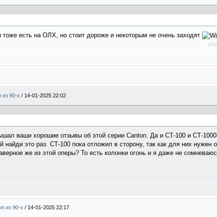
 тоже есть на ОЛХ, но стоит дороже и некоторым не очень заходят
(От
п из 90-х
/
14-01-2025 22:02
ышал ваши хорошие отзывы об этой серии Canton. Да и СТ-100 и СТ-1000
 найди это раз. СТ-100 пока отложил в сторону, так как для них нужен 
наверное же из этой оперы? То есть колонки огонь и я даже не сомневаю
оп из 90-х
/
14-01-2025 22:17