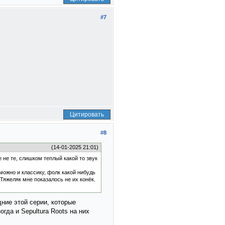
#7
Цитировать
#8
(14-01-2025 21:01)
 не те, слишком теплый какой то звук
можно и классику, фолк какой нибудь
 Тяжеляк мне показалось не их конёк.
дние этой серии, которые
гда и Sepultura Roots на них