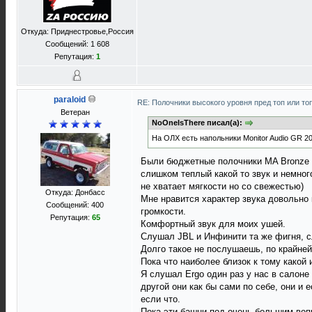
Откуда: Приднестровье,Россия
Сообщений: 1 608
Репутация:
1
paraloid
RE: Полочники высокого уровня пред топ или то
Ветеран
NoOneIsThere писал(а):
На ОЛХ есть напольники Monitor Audio GR 2
Были бюджетные полочники MA Bronze а 
слишком теплый какой то звук и немног
не хватает мягкости но со свежестью)
Откуда: Донбасс
Мне нравится характер звука довольно 
Сообщений: 400
громкости.
Репутация:
65
Комфортный звук для моих ушей.
Слушал JBL и Инфинити та же фигня, с
Долго такое не послушаешь, по крайне
Пока что наиболее близок к тому какой 
Я слушал Ergo один раз у нас в салоне
другой они как бы сами по себе, они и
если что.
Пока эти башни под очень большим вопр