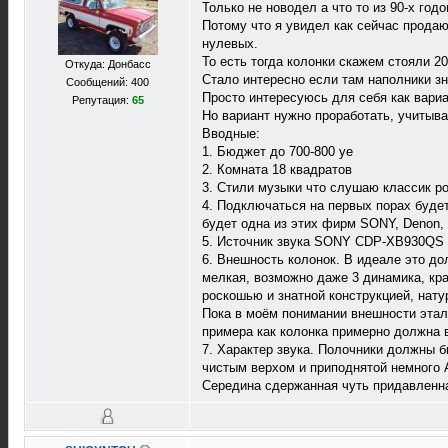
Только не новодел а что то из 90-х год
Потому что я увидел как сейчас продают
нулевых.
То есть тогда колонки скажем стояли 20
Откуда: Донбасс
Стало интересно если там наполники з
Сообщений: 400
Просто интересуюсь для себя как вариан
Репутация:
65
Но вариант нужно проработать, учитыв
Вводные:
1. Бюджет до 700-800 уе
2. Комната 18 квадратов
3. Стили музыки что слушаю классик ро
4. Подключаться на первых порах буде
будет одна из этих фирм SONY, Denon, 
5. Источник звука SONY CDP-XB930QS а
6. Внешность колонок. В идеале это до
мелкая, возможно даже 3 динамика, кра
роскошью и знатной конструкцией, нату
Пока в моём понимании внешности этало
примера как колонка примерно должна 
7. Характер звука. Полочники должны б
чистым верхом и приподнятой немного А
Середина сдержанная чуть придавленна