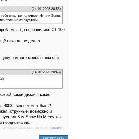
(14-01-2025 20:56)
т тебе счастье полочное. Ну или Sonus
впечатление от акустики.
 проблемы. Да понравились СТ-100
ещё никогда не делал.
а цену намного меньше чем они
(14-01-2025 20:43)
осмос! Какой дизайн, какие
ка 800$. Такое может быть?
окал, струнные, возможно и
Slayer альбом Show No Mercy так
е неоднозначно.
(Отредактировал 14-01-2025 в 21:20
paraloid
.)
Цитировать