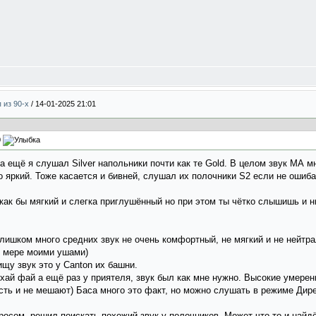
п из 90-х
/
14-01-2025 21:01
0
ещё я слушал Silver напольники почти как те Gold. В целом звук МА мн
о яркий. Тоже касается и бивней, слушал их полочники S2 если не ошиба
как бы мягкий и слегка приглушённый но при этом ты чётко слышишь и н
лишком много средних звук не очень комфортный, не мягкий и не нейтр
й мере моими ушами)
ищу звук это у Canton их башни.
 хай фай а ещё раз у приятеля, звук был как мне нужно. Высокие умерен
 есть и не мешают) Баса много это факт, но можно слушать в режиме Дир
осом, решил поискать похожий звук у полочников. Может что то и найд