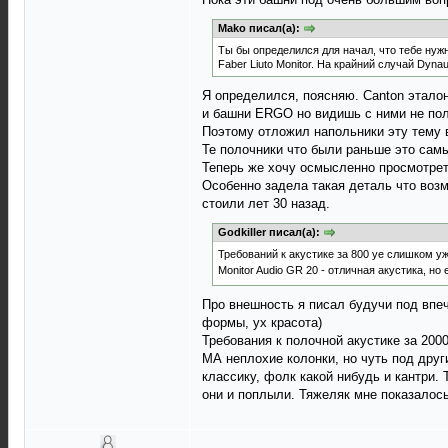
Mako писал(а):
Ты бы определился для начал, что тебе нужн
Faber Liuto Monitor. На крайний случай Dyna
Я определился, поясняю. Canton эталон
и башни ERGO но видишь с ними не пол
Поэтому отложил напольники эту тему в
Те полочники что были раньше это сам
Теперь же хочу осмысленно просмотрет
Особенно задела такая деталь что возм
стоили лет 30 назад.
Godkiller писал(а):
Требований к акустике за 800 уе слишком уж
Monitor Audio GR 20 - отличная акустика, но
Про внешность я писал будучи под впеча
формы, ух красота)
Требования к полочной акустике за 200
МА неплохие колонки, но чуть под друг
классику, фолк какой нибудь и кантри.
они и поплыли. Тяжеляк мне показалось