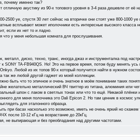
ов, почему именно так?
 отличную акустику из 90-х топового уровня в 3-4 раза дешевле от её н
00-2500 уе, спустя 30 лет сейчас на вторичке они стоят уже 800-1000 уе
натные всплывают может иполочники есть интересные высокого класса н
т, если их нет то и ладно.
ая что у меня небольшая комната для прослушивания.
к, металл, диско, техно, транс, иногда джаз и инструменталка под нас
т к SONY TA-FB940QS. Но! Это на первое время, потом буду менять усь
Onkyo. Любой из их топов 90-х который получится найти в нужном состо
 так же любой другой гаджет из моей коллекции.
лжно быть что то эпичное и очень знатное в моём понимании таких поняти
йне желательно металлический ВЧ твиттер из титана, алюминия или чег
ральный шпон с лаком в светлых тонах или что то ещё. Никакой плёнки
нного для меня полочника это Dali Epicon 2. Но там ценник в космос ул
выглядеть для эталонного образца.
ыть при басах насколько это возможно, иметь не очень яркий но скажем 
ЧХ после 10-12 кГц на возрастание до 20кГц.
я, не выпирающая и без преобладания над другими частотами.