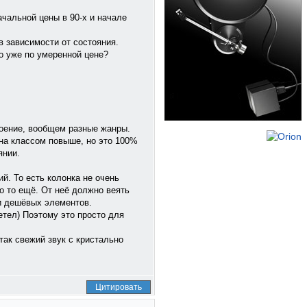
ачальной цены в 90-х и начале
 в зависимости от состояния.
о уже по умеренной цене?
троение, вообщем разные жанры.
 на классом повыше, но это 100%
янии.
й. То есть колонка не очень
о то ещё. От неё должно веять
 и дешёвых элементов.
етел) Поэтому это просто для
так свежий звук с кристально
Цитировать