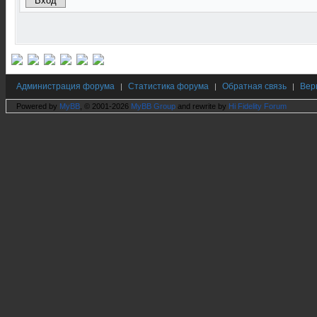
Администрация форума
Статистика форума
Обратная связь
Вер
|
|
|
Powered by
MyBB
, © 2001-2026
MyBB Group
and rewrite by
Hi Fidelity Forum