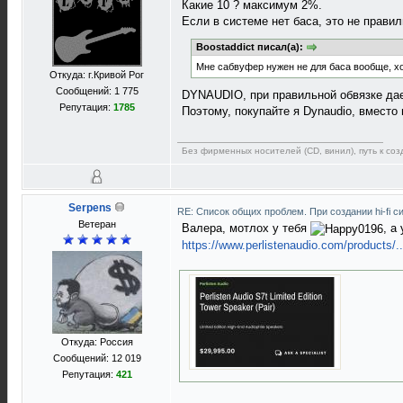
Какие 10 ? максимум 2%.
Если в системе нет баса, это не прави
Boostaddict писал(а):
Мне сабвуфер нужен не для баса вообще, хо
Откуда: г.Кривой Рог
Сообщений: 1 775
DYNAUDIO, при правильной обвязке дае
Репутация:
1785
Поэтому, покупайте я Dynaudio, вместо
Без фирменных носителей (CD, винил), путь к созд
Serpens
RE: Список общих проблем. При создании hi-fi 
Ветеран
Валера, мотлох у тебя
, а
https://www.perlistenaudio.com/products/...
Откуда: Россия
Сообщений: 12 019
Репутация:
421