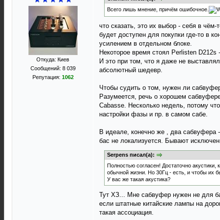
Всего лишь мнение, причём ошибочное.
что сказать, это их выбор - себя в чём
будет доступен для покупки где-то в ко
усилением в отдельном блоке.
Некоторое время стоял Perlisten D212s 
Откуда: Киев
И это при том, что я даже не выставля
Сообщений: 8 039
абсолютный шедевр.
Репутация:
1062
Чтобы судить о том, нужен ли сабвуфер
Разумеется, речь о хорошем сабвуфере,
Cabasse. Несколько недель, потому что
настройки фазы и пр. в самом сабе.
В идеале, конечно же , два сабвуфера -
бас не локализуется. Бывают исключени
Serpens писал(а):
Полностью согласен! Достаточно акустики, к
обычной жизни. Но 30Гц - есть, и чтобы их
У вас же такая акустика?
Тут ХЗ... Мне сабвуфер нужен не для б
если штатные китайские лампы на дорог
такая ассоциация.