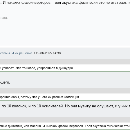
 И никаких фазоинверторов. Твоя акустика физически это не отыграет, 
 ноги.
системы. И их решение.
/
15-06-2025 14:38
и узнавать что-то новое, упираешься в Динаудио.
ошего.
хорошие сабы, потому что у него их разных коллекция.
по 10 колонок, и по 10 усилителей. Но они музыку не слушают, и у них 
овые динамики, или массив. И никаких фазоинверторов. Твоя акустика физически это н