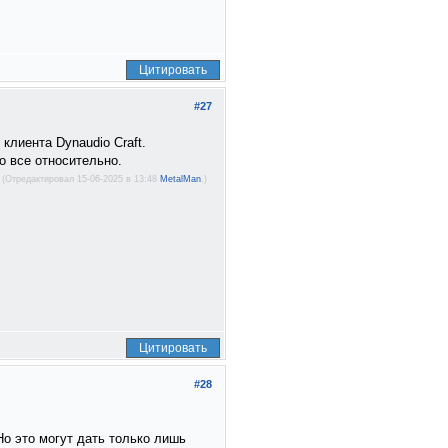
Цитировать
#27
 клиента Dynaudio Craft.
о все относительно.
(Отредактировал 15-06-2025 в 13:48
MetalMan
.)
Цитировать
#28
 Но это могут дать только лишь