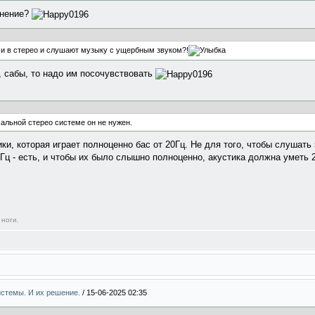
мнение?
ами в стерео и слушают музыку с ущербным звуком?!
, сабы, то надо им посочувствовать
рмальной стерео системе он не нужен.
ки, которая играет полноценно бас от 20Гц. Не для того, чтобы слушать 
0Гц - есть, и чтобы их было слышно полноценно, акустика должна уметь
 ноги.
системы. И их решение.
/
15-06-2025 02:35