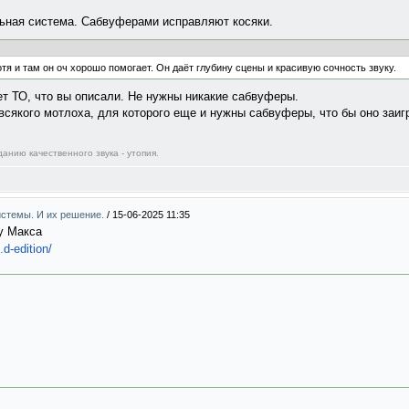
льная система. Сабвуферами исправляют косяки.
тя и там он оч хорошо помогает. Он даёт глубину сцены и красивую сочность звуку.
т ТО, что вы описали. Не нужны никакие сабвуферы.
 всякого мотлоха, для которого еще и нужны сабвуферы, что бы оно заи
анию качественного звука - утопия.
системы. И их решение.
/
15-06-2025 11:35
 у Макса
d-edition/