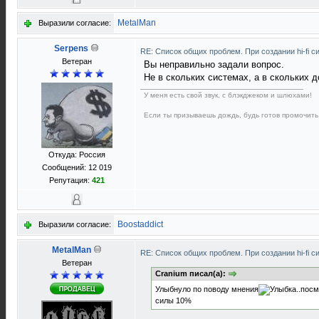
MetalMan
Выразили согласие:
Serpens
RE: Список общих проблем. При создании hi-fi 
Ветеран
Вы неправильно задали вопрос.
Не в скольких системах, а в скольких 
У меня есть свой звук, с блэкджеком и шлюхами!
Если ты призываешь дождь, будь готов промочить
Откуда: Россия
Сообщений: 12 019
Репутация:
421
Boostaddict
Выразили согласие:
MetalMan
RE: Список общих проблем. При создании hi-fi 
Ветеран
Cranium писал(а):
Улыбнуло по поводу мнения
..пос
силы 10%