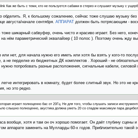
Как же быть с теми, кто не пользуется сабами в стерео и слушают музыку с ущер
-то обделить. Я, к большому сожалению, сейчас тоже слушаю музыку без са
нце августа/начале сентября.
АППАРАТ
должен быть потрясающим - восе
- тоже шикарный сабвуфер, очень чисто и красиво играет. Без него, кон
л на нём параметрический эквалайзер ( 10 полос ). Поэтому очень жду в
 или нет, для начала нужно его иметь или хотя бы взять у кого-то посл
 а не перделке из бюджетных ДК комплектов . Хороший - не обязательно
 нужно попробовать разные расположения, сигнальные кабели, силовой 
 легче интегрировать в комнату, будет более слитный звук. Но это не кр
я, но это редко.
оторая играет полноценно бас от 20Гц. Не для того, чтобы слушать записи инструменто
 было слышно полноценно, акустика должна уметь 20 со спадом максимум пара децибел
аса вообще, хотя и там он оч хорошо помогает. Он даёт глубину сцены и 
ом аппарате заменить на Мулларды 60-х годов. Приблизительно такой э