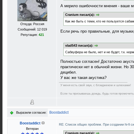
А мерило ошибочности мнения - ваше 
Cranium писал(а):
Как же быть с теми, кто не пользуется саб
Откуда: Россия
Сообщений: 12 019
Если речь про правильные, для музыки
Репутация:
421
vlad543 писал(а):
Сабвуфера не было, нет и не будет, т.к. но
Полностью согласен! Достаточно акусти
практически нет в обычной жизни. Но 3
децибел.
У вас же такая акустика?
У меня есть свой звук, с блэкджеком и шлюхами!
Если ты призываешь дождь, будь готов промочить
Boostaddict
Выразили согласие:
Boostaddict
RE: Список общих проблем. При создании hi-fi 
Ветеран
Cranium писал(а):