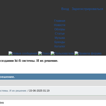
Вход
Зарегистрироваться
Главная
Новости
Обзоры
Статьи
Музыка
Бренды
Каталог
оздании hi-fi системы. И их решение.
 решение.
системы. И их решение.
/
15-06-2025 01:19