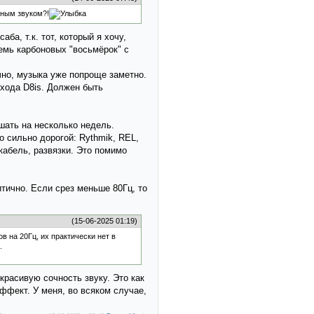
бным звуком?!
ба, т.к. тот, который я хочу,
мь карбоновых "восьмёрок" с
ечно, музыка уже попроще заметно.
ыхода D8is. Должен быть
ушать на несколько недель.
 сильно дорогой: Rythmik, REL,
кабель, развязки. Это помимо
итично. Если срез меньше 80Гц, то
(15-06-2025 01:19)
в на 20Гц, их практически нет в
.
красивую сочность звуку. Это как
ффект. У меня, во всяком случае,