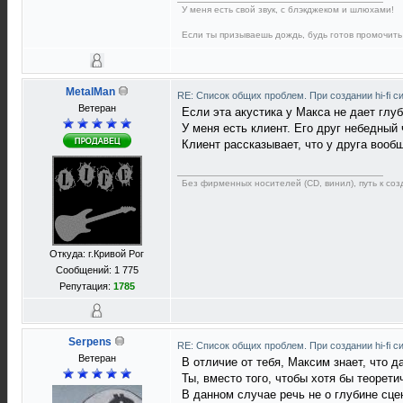
У меня есть свой звук, с блэкджеком и шлюхами!
Если ты призываешь дождь, будь готов промочить
MetalMan
RE: Список общих проблем. При создании hi-fi 
Ветеран
Если эта акустика у Макса не дает глуб
У меня есть клиент. Его друг небедный ч
Клиент рассказывает, что у друга вообщ
Без фирменных носителей (CD, винил), путь к созд
Откуда: г.Кривой Рог
Сообщений: 1 775
Репутация:
1785
Serpens
RE: Список общих проблем. При создании hi-fi 
Ветеран
В отличие от тебя, Максим знает, что д
Ты, вместо того, чтобы хотя бы теорети
В данном случае речь не о глубине сцен