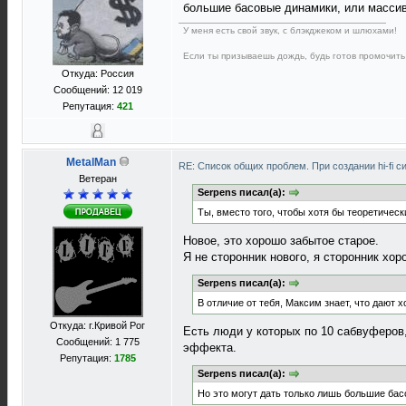
большие басовые динамики, или массив.
У меня есть свой звук, с блэкджеком и шлюхами!
Если ты призываешь дождь, будь готов промочить
Откуда: Россия
Сообщений: 12 019
Репутация:
421
MetalMan
RE: Список общих проблем. При создании hi-fi 
Ветеран
Serpens писал(а):
Ты, вместо того, чтобы хотя бы теоретическ
Новое, это хорошо забытое старое.
Я не сторонник нового, я сторонник хор
Serpens писал(а):
В отличие от тебя, Максим знает, что дают 
Откуда: г.Кривой Рог
Есть люди у которых по 10 сабвуферов, 
Сообщений: 1 775
эффекта.
Репутация:
1785
Serpens писал(а):
Но это могут дать только лишь большие бас