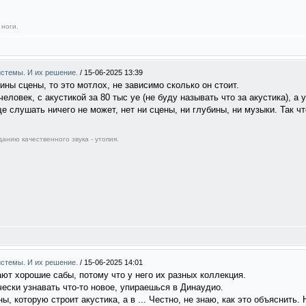
 ноги.
системы. И их решение.
/
15-06-2025 13:39
ины сцены, то это мотлох, не зависимо сколько он стоит.
еловек, с акустикой за 80 тыс уе (не буду называть что за акустика), а у
е слушать ничего не может, нет ни сцены, ни глубины, ни музыки. Так чт
анию качественного звука - утопия.
системы. И их решение.
/
15-06-2025 14:01
ают хорошие сабы, потому что у него их разных коллекция.
чески узнавать что-то новое, упираешься в Динаудио.
ы, которую строит акустика, а в ... Честно, не знаю, как это объяснить.