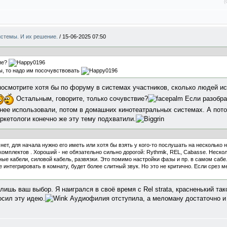
(
системы. И их решение.
/
15-06-2025 07:50
ие?
ы, то надо им посочувствовать
.посмотрите хотя бы по форуму в системах участников, сколько людей 
Остальным, говорите, только сочувствие?
Если разобра
ранее использовали, потом в домашних кинотеатральных системах. А по
аркетологи конечно же эту тему подхватили.
нет, для начала нужно его иметь или хотя бы взять у кого-то послушать на несколько
омплектов . Хороший - не обязательно сильно дорогой: Rythmik, REL, Cabasse. Неско
ые кабели, силовой кабель, развязки. Это помимо настройки фазы и пр. в самом сабе
е интегрировать в комнату, будет более слитный звук. Но это не критично. Если срез м
лишь ваш выбор. Я наигрался в своё время c Rel strata, красненький та
росил эту идею.
Аудиофилия отступила, а меломану достаточно и 