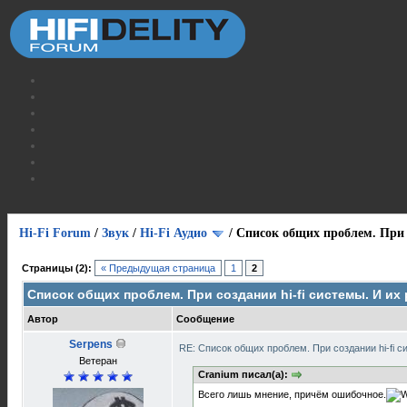
Hi-Fi Forum
/
Звук
/
Hi-Fi Аудио
/
Список общих проблем. При с
Страницы (2):
« Предыдущая страница
1
2
Список общих проблем. При создании hi-fi системы. И их
Автор
Сообщение
Serpens
RE: Список общих проблем. При создании hi-fi 
Ветеран
Cranium писал(а):
Всего лишь мнение, причём ошибочное.