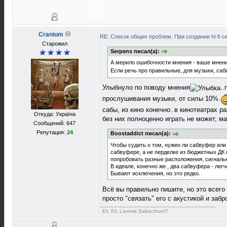
Cranium
RE: Список общих проблем. При создании hi-fi 
Старожил
Serpens писал(а):
А мерило ошибочности мнения - ваше мнен
Если речь про правильные, для музыки, саб
Улыбнуло по поводу мнения
.
прослушивания музыки, от силы 10%.
сабы, из кино конечно..в кинотеатрах 
Откуда: Україна
без них полноценно играть не может, м
Сообщений: 647
Репутация:
24
Boostaddict писал(а):
Чтобы судить о том, нужен ли сабвуфер или 
сабвуфере, а не перделке из бюджетных ДК к
попробовать разные расположения, сигнальн
В идеале, конечно же , два сабвуфера - легч
Бывают исключения, но это редко.
Всё вы правильно пишите, но это всего 
просто "связать" его с акустикой и заб
Eli, Eli, Lamma Sabacthani?