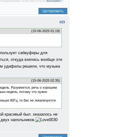
Отредактировал 15-06-2025 в 02:42
Boostaddict
.)
Цитировать
#23
(15-06-2025 01:19)
использует сабвуферы для
ться, откуда взялись вообще эти
том удифилы решили, что музыка
(15-06-2025 02:35)
 недель. Разумеется, речь о хорошем
лько недель, потому что нужно
.
еньше 80Гц, то бас не локализуется.
кой красивый был..оказалось не
двух напольников.