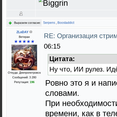
Serpens
,
Boostaddict
Выразили согласие:
ZLoDAY
RE: Организация стри
Ветеран
06:15
Цитата:
Ну что, ИИ рулез. Ид
Откуда: Днепропетровск
Сообщений: 3 280
Ровно это я и нап
Репутация:
196
словами.
При необходимост
времени, как в те