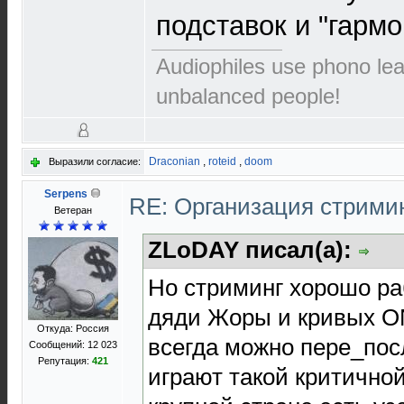
подставок и "гармо
Audiophiles use phono le
unbalanced people!
Draconian
,
roteid
,
doom
Выразили согласие:
Serpens
RE: Организация стрими
Ветеран
ZLoDAY писал(а):
Но стриминг хорошо раб
дяди Жоры и кривых O
Откуда: Россия
всегда можно пере_пос
Сообщений: 12 023
Репутация:
421
играют такой критичной