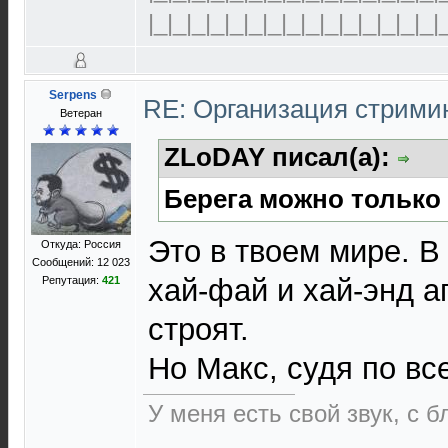
|_|_|_|_|_|_|_|_|_|_|_|_|_|_|_|
Serpens
RE: Организация стрими
Ветеран
ZLoDAY писал(а):
Берега можно только 
Это в твоем мире. В
Откуда: Россия
Сообщений: 12 023
хай-фай и хай-энд а
Репутация:
421
строят.
Но Макс, судя по все
У меня есть свой звук, с 