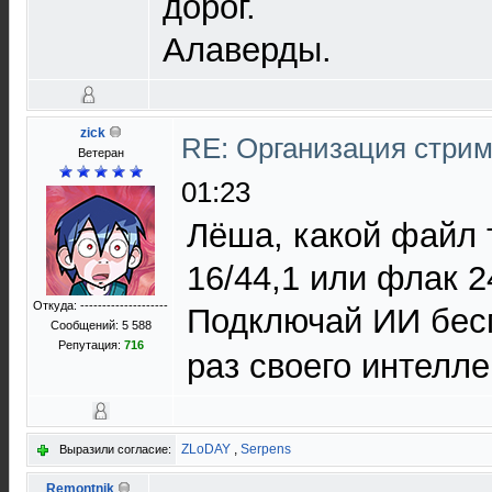
дорог.
Алаверды.
zick
RE: Организация стрим
Ветеран
01:23
Лёша, какой файл
16/44,1 или флак 2
Откуда: --------------------
Подключай ИИ бе
Сообщений: 5 588
Репутация:
716
раз своего интелле
ZLoDAY
,
Serpens
Выразили согласие:
Remontnik