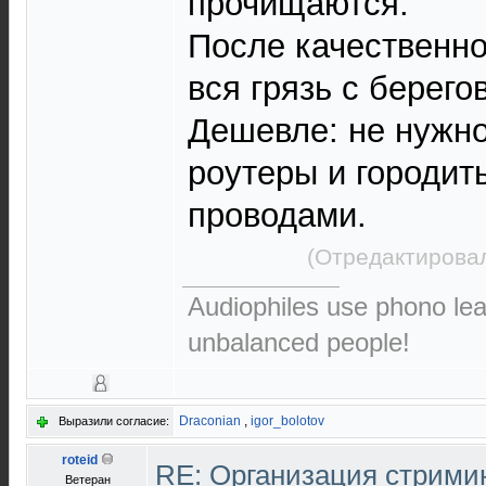
прочищаются.
После качественно
вся грязь с берего
Дешевле: не нужно
роутеры и городит
проводами.
(Отредактировал
Audiophiles use phono le
unbalanced people!
Draconian
,
igor_bolotov
Выразили согласие:
roteid
RE: Организация стрими
Ветеран