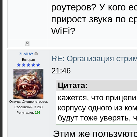
роутеров? У кого е
прирост звука по 
WiFi?
ZLoDAY
RE: Организация стри
Ветеран
21:46
Цитата:
кажется, что прицепи
Откуда: Днепропетровск
корпусу одного из ко
Сообщений: 3 280
Репутация:
196
будут тоже уверять, 
Этим же пользуют