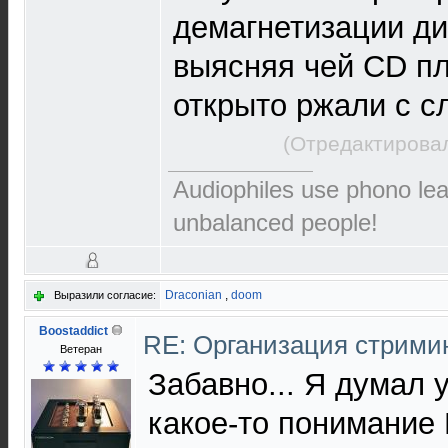
демагнетизации ди
выясняя чей CD пл
открыто ржали с 
(Отредактировал
Audiophiles use phono le
unbalanced people!
Draconian
,
doom
Выразили согласие:
Boostaddict
RE: Организация стрими
Ветеран
Забавно... Я думал 
какое-то понимани