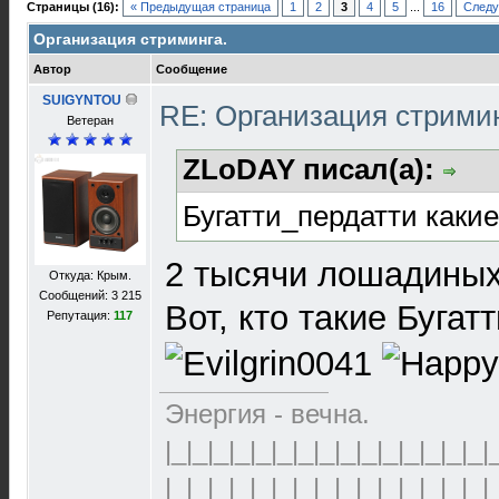
Страницы (16):
« Предыдущая страница
1
2
3
4
5
...
16
Следу
Организация стриминга.
Автор
Сообщение
SUIGYNTOU
RE: Организация стрими
Ветеран
ZLoDAY писал(а):
Бугатти_пердатти какие
2 тысячи лошадиных
Откуда: Крым.
Сообщений: 3 215
Вот, кто такие Бугат
Репутация:
117
Энергия - вечна.
|_|_|_|_|_|_|_|_|_|_|_|_|_|_|_|
|_|_|_|_|_|_|_|_|_|_|_|_|_|_|_|