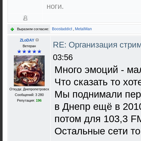
ноги.
Boostaddict
,
MetalMan
Выразили согласие:
ZLoDAY
RE: Организация стри
Ветеран
03:56
Много эмоций - ма
Что сказать то хот
Откуда: Днепропетровск
Мы поднимали пер
Сообщений: 3 280
Репутация:
196
в Днепр ещё в 2010
потом для 103,3 F
Остальные сети то