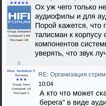
Ох уж чего только н
аудиофилы и для а
Порой кажется, что 
Откуда: Audioplanet
талисман к корпусу 
Сообщений: 5 492
Репутация:
168
компонентов систем
уверять, что звук лу
Risus_Sardonicus
RE: Организация стрим
Постоялец
10:04
Откуда: Томск
Сообщений: 115
А кто что может ск
Репутация:
5
берега" в виде ау