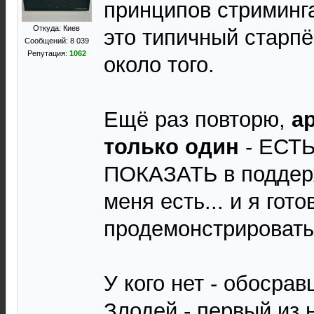
принципов стриминга
Откуда: Киев
это типичный старпё
Сообщений: 8 039
Репутация:
1062
около того.
Ещё раз повторю,
ар
только один
- ЕСТ
ПОКАЗАТЬ в поддерж
меня есть... и я гото
продемонстрировать
У кого нет - обосравш
Злодей - первый из 