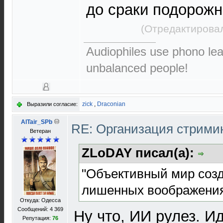
до сраки подорожн
(Отредактировал
Audiophiles use phono le
unbalanced people!
zick
,
Draconian
Выразили согласие:
AlTair_SPb
RE: Организация стрими
Ветеран
ZLoDAY писал(а):
"Объективный мир созд
лишенных воображения"
Откуда: Одесса
Сообщений: 4 369
Ну что, ИИ рулез. И
Репутация:
76