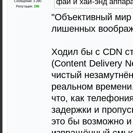
фай и хай-энд аппара
Сообщений: 3 280
Репутация:
196
"Объективный мир 
лишенных воображ
Ходил бы с CDN с
(Content Delivery 
чистый незамутнё
реальном времени..
что, как телефони
задержки и пропус
это бы возможно и
извращённый смысл