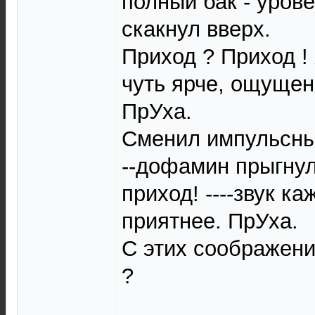
полный бак - уров
скакнул вверх.
Приход ? Приход !
чуть ярче, ощущен
ПрУха.
Сменил импульсны
--дофамин прыгнул
приход! ----звук к
приятнее. ПрУха.
С этих соображени
?