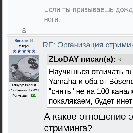
Если ты призываешь дождь
ноги.
Serpens
RE: Организация стрими
Ветеран
ZLoDAY писал(а):
Научишься отличать вж
Yamaha и оба от Bösendo
Откуда: Россия
"снять" не на 100 канал
Сообщений: 12 023
Репутация:
421
покалякаем, будет инет
А какое отношение э
стриминга?