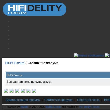
Hi-Fi Forum
/
Сообщение Форума
Hi-Fi Forum
Выбранная тема не существует.
Администрация форума
Статистика форума
Обратная связь
Вер
|
|
|
Powered by
MyBB
, © 2001-2026
MyBB Group
and rewrite by
Hi Fidelity Forum