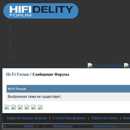
Hi-Fi Forum
/
Сообщение Форума
Hi-Fi Forum
Выбранная тема не существует.
Администрация форума
Статистика форума
Обратная связь
Вер
|
|
|
Powered by
MyBB
, © 2001-2026
MyBB Group
and rewrite by
Hi Fidelity Forum