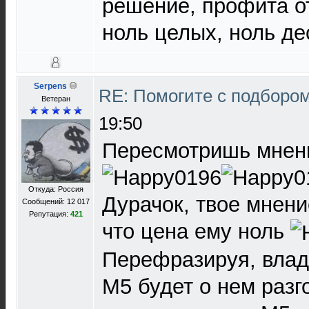
решение, профита от
ноль целых, ноль де
Serpens
RE: Помогите с подборо
Ветеран
19:50
Пересмотришь мнени
Откуда: Россия
Дурачок, твое мнени
Сообщений: 12 017
Репутация:
421
что цена ему ноль
Перефразируя, вла
M5 будет о нем разг