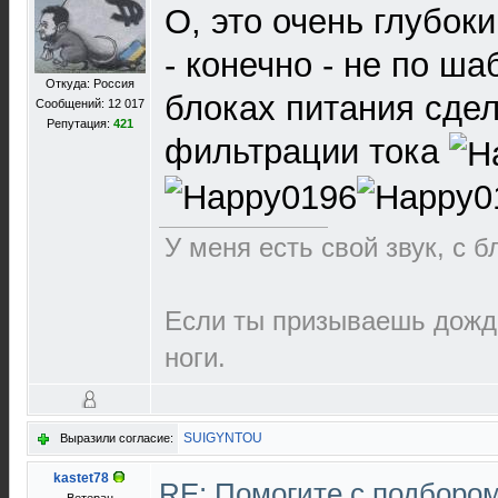
О, это очень глубоки
- конечно - не по ша
Откуда: Россия
блоках питания сдел
Сообщений: 12 017
Репутация:
421
фильтрации тока
У меня есть свой звук, с 
Если ты призываешь дождь
ноги.
SUIGYNTOU
Выразили согласие:
kastet78
RE: Помогите с подборо