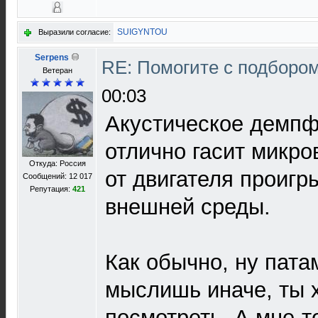
SUIGYNTOU
Выразили согласие:
Serpens
RE: Помогите с подборо
Ветеран
00:03
Акустическое демпф
отлично гасит микр
Откуда: Россия
от двигателя проигр
Сообщений: 12 017
Репутация:
421
внешней среды.
Как обычно, ну пата
мыслишь иначе, ты 
посмотреть. А мне-т