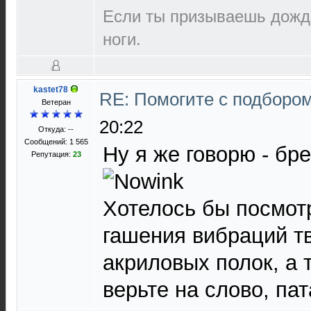
Если ты призываешь дождь
ноги.
kastet78
RE: Помогите с подборо
Ветеран
20:22
Откуда: --
Сообщений: 1 565
Ну я же говорю - бр
Репутация:
23
Хотелось бы посмот
гашения вибраций т
акриловых полок, а 
верьте на слово, пат