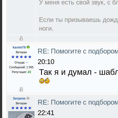
У меня есть свой звук, с 
Если ты призываешь дождь
ноги.
kastet78
RE: Помогите с подборо
Ветеран
20:10
Откуда: --
Сообщений: 1 565
Так я и думал - ша
Репутация:
23
Serpens
RE: Помогите с подборо
Ветеран
22:41