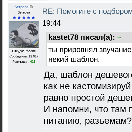
Serpens
RE: Помогите с подборо
Ветеран
19:44
kastet78 писал(а):
ты прировнял звучание
Откуда: Россия
Сообщений: 12 017
некий шаблон.
Репутация:
421
Да, шаблон дешевого
как не кастомизируй
равно простой дешев
И напомни, что там 
питанию, разъемам