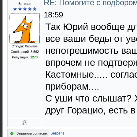
RE: Помогите с подборо
Ветеран
18:59
Так Юрий вообще дл
все ваши беды от ув
Откуда: Харьков
непогрешимость ваш
Сообщений: 8 562
Репутация:
1273
впрочем не подтвер
Кастомные..... согла
приборам....
С уши что слышат? Хо
друг Горацио, есть 
Serpens
Выразили согласие: