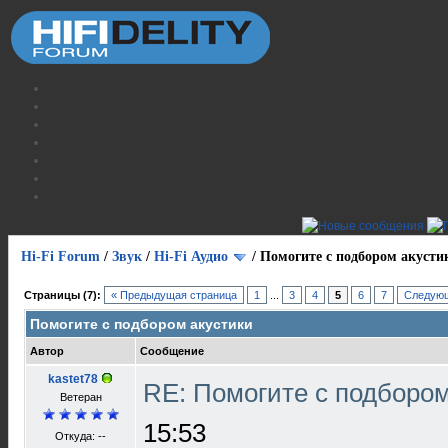
Hi-Fi Forum
/
Звук
/
Hi-Fi Аудио
/
Помогите с подбором акусти
Страницы (7):
« Предыдущая страница
1
...
3
4
5
6
7
Следующ
Помогите с подбором акустики
Автор
Сообщение
kastet78
RE: Помогите с подборо
Ветеран
15:53
Откуда: --