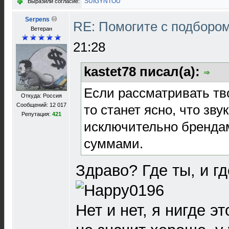
SUIGYNTOU
Выразили согласие:
Serpens
RE: Помогите с подборо
Ветеран
21:28
kastet78 писал(а):
Если рассматривать тв
Откуда: Россия
Сообщений: 12 017
то станет ясно, что зву
Репутация:
421
исключительно бренда
суммами.
Здраво? Где ты, и г
Нет и нет, я нигде э