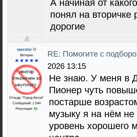
А начиная от каког
понял на вторичке 
дорогие
operator
RE: Помогите с подбор
Ветеран
2026 13:15
Не знаю. У меня в 
Пионер чуть повыше
Откуда: "Город бесов"
постарше возрастом
Сообщений: 1 544
Репутация:
61
музыку я на нём не
уровень хорошего 