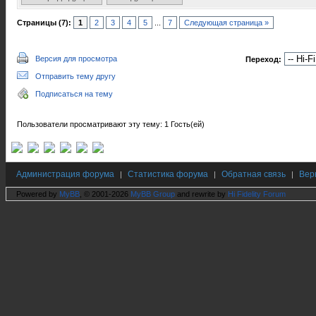
Страницы (7):
1
2
3
4
5
...
7
Следующая страница »
Версия для просмотра
Переход:
Отправить тему другу
Подписаться на тему
Пользователи просматривают эту тему: 1 Гость(ей)
Администрация форума
Статистика форума
Обратная связь
Вер
|
|
|
Powered by
MyBB
, © 2001-2026
MyBB Group
and rewrite by
Hi Fidelity Forum