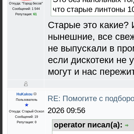
Откуда: "Город бесов"
что старые линтоны 1
Сообщений: 1 544
Репутация:
61
Старые это какие? И
нынешние, все свеж
не выпускали в про
если дискотеки не 
могут и нас пережи
HuKakou
RE: Помогите с подбор
Пользователь
2026 09:56
Откуда: Старый Оскол
Сообщений: 19
Репутация:
0
operator писал(а):