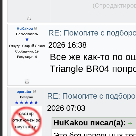
(Отредактиров
HuKakou
RE: Помогите с подбор
Пользователь
2026 16:38
Откуда: Старый Оскол
Сообщений: 19
Все же как-то по 
Репутация:
0
Triangle BR04 попр
operator
RE: Помогите с подбор
Ветеран
2026 07:03
HuKakou писал(а):
Это без напольных то