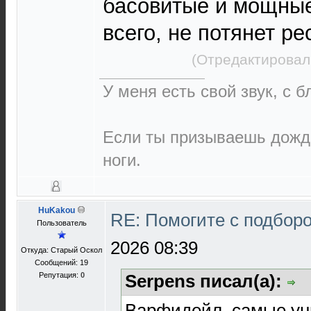
басовитые и мощные,
всего, не потянет ре
(Отредактировал
У меня есть свой звук, с 
Если ты призываешь дождь
ноги.
HuKakou
RE: Помогите с подбор
Пользователь
2026 08:39
Откуда: Старый Оскол
Сообщений: 19
Репутация:
0
Serpens писал(а):
Варфидейл, самые ун