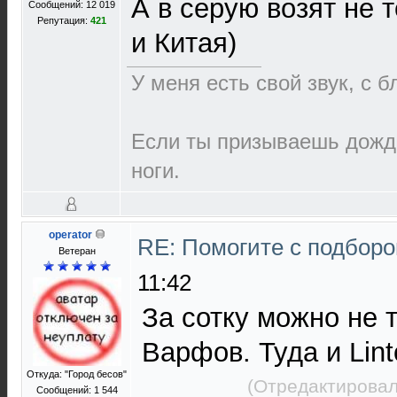
А в серую возят не 
Сообщений: 12 019
Репутация:
421
и Китая)
У меня есть свой звук, с 
Если ты призываешь дождь
ноги.
operator
RE: Помогите с подбор
Ветеран
11:42
За сотку можно не 
Варфов. Туда и Lin
Откуда: "Город бесов"
(Отредактировал
Сообщений: 1 544