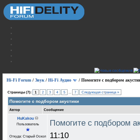
Hi-Fi Forum
/
Звук
/
Hi-Fi Аудио
/
Помогите с подбором акусти
Страницы (7):
1
2
3
4
5
...
7
Следующая страница »
Помогите с подбором акустики
Автор
Сообщение
HuKakou
Помогите с подбором а
Пользователь
11:10
Откуда: Старый Оскол