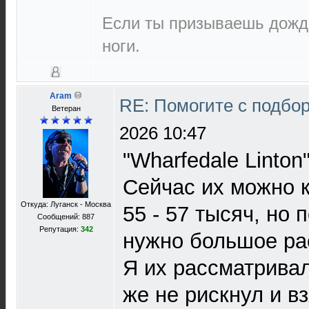
Если ты призываешь дождь
ноги.
Aram
RE: Помогите с подбо
Ветеран
2026 10:47
"Wharfedale Linton
Сейчас их можно 
Откуда: Луганск - Москва
55 - 57 тысяч, но 
Сообщений: 887
Репутация:
342
нужно большое ра
Я их рассматривал 
же не рискнул и вз