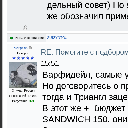
дельный совет) Но 
же обозначил прим
SUIGYNTOU
Выразили согласие:
Serpens
RE: Помогите с подборо
Ветеран
15:51
Варфидейл, самые 
Но договоритесь о п
Откуда: Россия
тогда и Триангл заце
Сообщений: 12 019
Репутация:
421
В этот же +- бюджет
SANDWICH 150, они