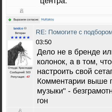
центра.
HuKakou
Выразили согласие:
landco
RE: Помогите с подборо
Ветеран
03:50
Дело не в бренде ил
колонок, а в том, чт
Откуда: Краснодар
настроить свой сета
Сообщений: 503
Репутация:
-47
Комментарии выше п
музыки" - безграмо
гон