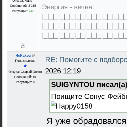
Откуда: Крым.
Энергия - вечна.
Сообщений: 3 215
Репутация:
117
|_|_|_|_|_|_|_|_|_|_|_|_|_|_|_|
|_|_|_|_|_|_|_|_|_|_|_|_|_|_|_|
|_|_|_|_|_|_|_|_|_|_|_|_|_|_|_|
HuKakou
RE: Помогите с подбор
Пользователь
2026 12:19
Откуда: Старый Оскол
Сообщений: 19
Репутация:
0
SUIGYNTOU писал(а
Поищите Сонус-Фейб
Я уже обрадовался 