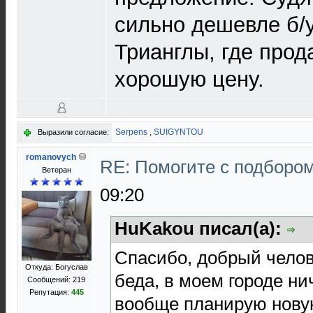
сильно дешевле б/
Трианглы, где прод
хорошую цену.
Serpens
,
SUIGYNTOU
Выразили согласие:
romanovych
RE: Помогите с подборо
Ветеран
09:20
HuKakou писал(а):
Спасибо, добрый челов
Откуда: Богуслав
беда, в моем городе ни
Сообщений: 219
Репутация:
445
вообще планирую новую