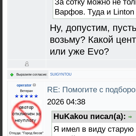
За сотку можно не то
Варфов. Туда и Linton
Ну, допустим, пуст
возьму? Какой цен
или уже Evo?
SUIGYNTOU
Выразили согласие:
operator
RE: Помогите с подбор
Ветеран
2026 04:38
HuKakou писал(а):
Я имел в виду старую 
Откуда: "Город бесов"