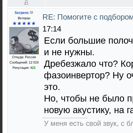
Serpens
RE: Помогите с подборо
Ветеран
17:14
Если большие полоч
и не нужны.
Откуда: Россия
Дребезжало что? Ко
Сообщений: 12 019
Репутация:
421
фазоинвертор? Ну оч
это.
Но, чтобы не было 
новую акустику, на г
У меня есть свой звук, с 