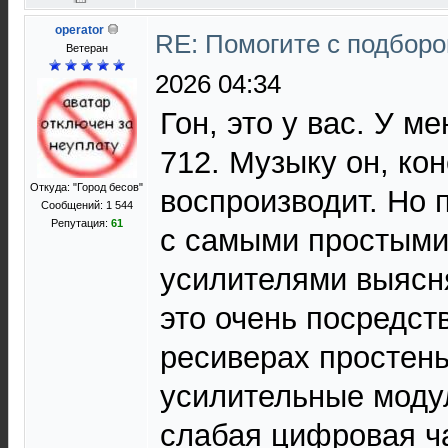
operator
RE: Помогите с подбор
Ветеран
2026 04:34
Гон, это у вас. У м
712. Музыку он, кон
Откуда: "Город бесов"
воспроизводит. Но 
Сообщений: 1 544
Репутация:
61
с самыми простыми
усилителями выясня
это очень посредст
ресиверах простень
усилительные моду
слабая цифровая ча