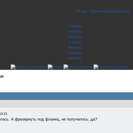
Вход
Зарегистрироваться
Главная
Новости
Обзоры
Статьи
Музыка
Бренды
Каталог
ки
19:23
лась. А фрезернуть под фланец, не получилось, да?