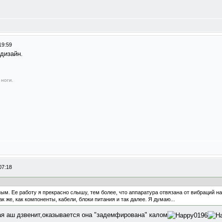
19:59
дизайн.
 ноги.
07:18
ным. Ее работу я прекрасно слышу, тем более, что аппаратура отвязана от вибраций н
 же, как компоненты, кабели, блоки питания и так далее. Я думаю...
ая аш дзвенит,оказывается она "задемфирована" калом