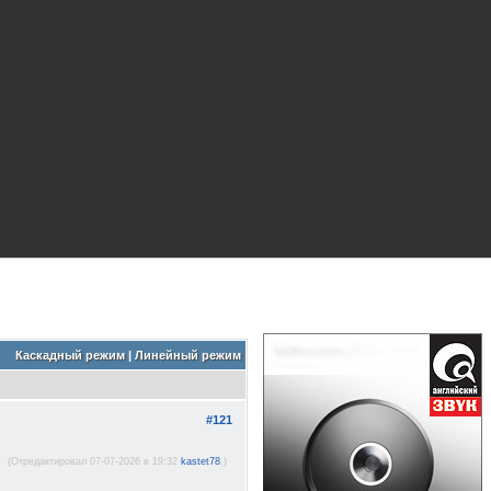
Каскадный режим
|
Линейный режим
#121
(Отредактировал 07-07-2026 в 19:32
kastet78
.)