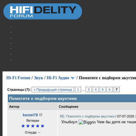
Hi-Fi Forum
/
Звук
/
Hi-Fi Аудио
/
Помогите с подбором акусти
Страницы (7):
« Предыдущая страница
1
...
3
4
5
6
7
Помогите с подбором акустики
Автор
Сообщение
kastet78
RE: Помогите с подбором акустики
/
07-07-2026 
Ветеран
Улыбнул
Чем бы дитя не теши
Откуда: --