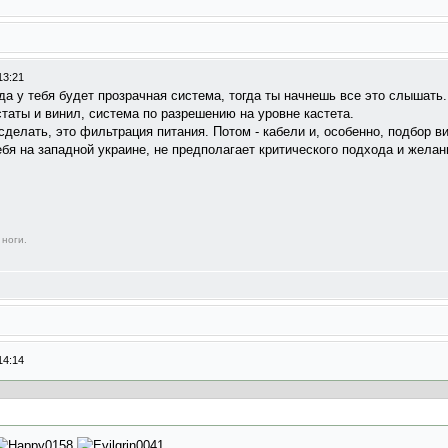
13:21
огда у тебя будет прозрачная система, тогда ты начнешь все это слышать
статы и винил, система по разрешению на уровне кастета.
сделать, это фильтрация питания. Потом - кабели и, особенно, подбор в
бя на западной украине, не предполагает критического подхода и желан
 ноги.
14:14