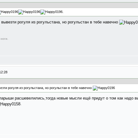
.
вывезти рогуля из рогульстана, но рогульстан в тебе навечно
 ноги.
12:28
зти рогуля из рогульстана, но рогульстан в тебе навечно
опарыши расшевелились,тогда новые мысли ещё придут о том как надо 
.