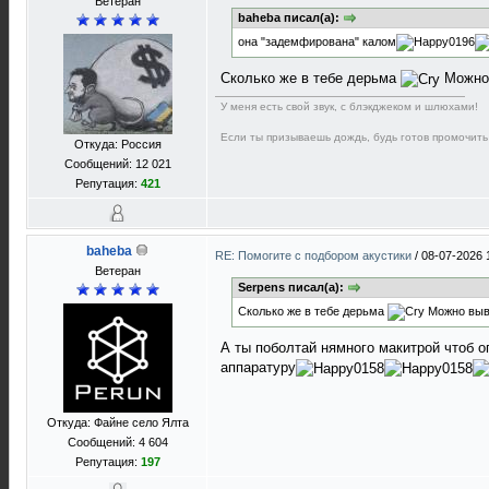
Ветеран
baheba писал(а):
она "задемфирована" калом
Сколько же в тебе дерьма
Можно 
У меня есть свой звук, с блэкджеком и шлюхами!
Если ты призываешь дождь, будь готов промочить
Откуда: Россия
Сообщений: 12 021
Репутация:
421
baheba
RE: Помогите с подбором акустики
/
08-07-2026 
Ветеран
Serpens писал(а):
Сколько же в тебе дерьма
Можно выве
А ты поболтай нямного макитрой чтоб 
аппаратуру
Откуда: Файне село Ялта
Сообщений: 4 604
Репутация:
197