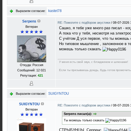
kastet78
Выразили согласие:
Serpens
RE: Помогите с подбором акустики
/
08-07-2026 
Ветеран
Сашко, я тебе уже много раз писал - к
А пока что у тебя, несмотря на электро
С учётом Д уся первое, что ты можешь 
Но типовое мышление , заложенное в те
можешь только скакать
У меня есть свой звук, с блэкджеком и шлюхами!
Откуда: Россия
Если ты призываешь дождь, будь готов промочить
Сообщений: 12 021
Репутация:
421
SUIGYNTOU
Выразили согласие:
SUIGYNTOU
RE: Помогите с подбором акустики
/
08-07-2026 
Ветеран
Serpens писал(а):
Ты можешь только скакать
СТРЫБУНЦЫ. Серпенс.