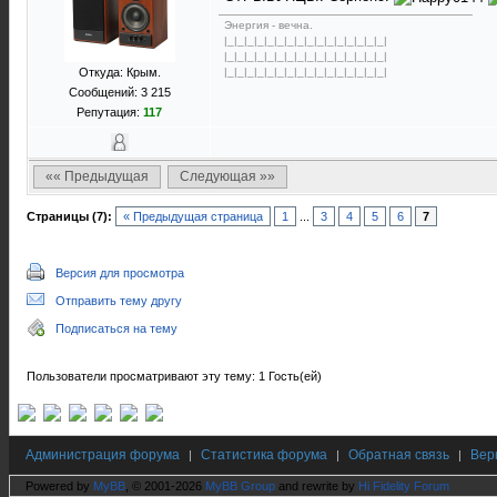
Энергия - вечна.
|_|_|_|_|_|_|_|_|_|_|_|_|_|_|_|_|
|_|_|_|_|_|_|_|_|_|_|_|_|_|_|_|_|
|_|_|_|_|_|_|_|_|_|_|_|_|_|_|_|_|
Откуда: Крым.
Сообщений: 3 215
Репутация:
117
«« Предыдущая
Следующая »»
Страницы (7):
« Предыдущая страница
1
...
3
4
5
6
7
Версия для просмотра
Отправить тему другу
Подписаться на тему
Пользователи просматривают эту тему: 1 Гость(ей)
Администрация форума
Статистика форума
Обратная связь
Вер
|
|
|
Powered by
MyBB
, © 2001-2026
MyBB Group
and rewrite by
Hi Fidelity Forum