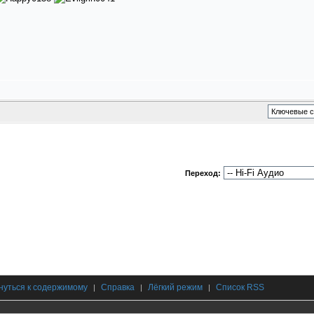
Переход:
нуться к содержимому
Справка
Лёгкий режим
Список RSS
|
|
|