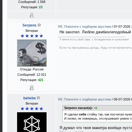
Сообщений: 1 568
Репутация:
23
Serpens
RE: Помогите с подбором акустики
/
07-07-2026 
Ветеран
Не захотел. Люблю джибиэлеподобный 
У меня есть свой звук, с блэкджеком и шлюхами!
Если ты призываешь дождь, будь готов промочить
Откуда: Россия
Сообщений: 12 021
Репутация:
421
baheba
RE: Помогите с подбором акустики
/
08-07-2026 
Ветеран
Serpens писал(а):
Я сделал
себе
стойку так, как посчитал нуж
И полки, не поверишь, отслушивают ровно так
Я думал что твоя макитра вообще пуст