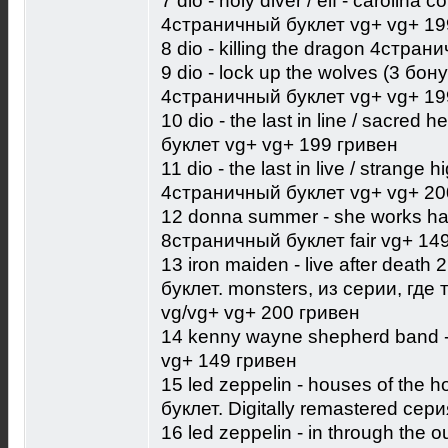
7 dio - holy diver / elf - carolina
4страничный буклет vg+ vg+ 19
8 dio - killing the dragon 4стра
9 dio - lock up the wolves (3 бо
4страничный буклет vg+ vg+ 19
10 dio - the last in line / sacre
буклет vg+ vg+ 199 гривен
11 dio - the last in live / strang
4страничный буклет vg+ vg+ 20
12 donna summer - she works hard
8страничный буклет fair vg+ 14
13 iron maiden - live after deat
буклет. monsters, из серии, гд
vg/vg+ vg+ 200 гривен
14 kenny wayne shepherd band -
vg+ 149 гривен
15 led zeppelin - houses of the 
буклет. Digitally remastered се
16 led zeppelin - in through the