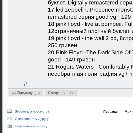
буклет. Digitally remastered сер
17 led zeppelin. Presence monste
remastered серия good vg+ 199
18 pink floyd - live at pompeii. F
12страничный плотный буклет v
19 pink floyd - the wall 2 cd, 8
250 гривен
20 Pink Floyd -The Dark Side Of
good - 149 гривен
21 Rogers Waters - Comfortably 
несобранная полиграфия vg+ mi
«« Предыдущая
Следующая »»
Версия для просмотра
Переход:
Отправить тему другу
Подписаться на тему