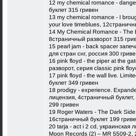
12 my chemical romance - dange
буклет 315 гривен
13 my chemical romance - I broug
your love timeblues, 12странич
14 My Chemical Romance - The B
8страничный разворот 315 гри
15 pearl jam - back spacer запеч
для стран снг, россия 300 грив
16 pink floyd - the piper at the 
разворот, серия classic pink flo
17 pink floyd - the wall live. Lim
буклет 349 гривен
18 prodigy - experience. Expande
лицензия, 4страничный буклет
299 гривен
19 Roger Waters - The Dark Side 
16страничный буклет 199 грив
20 tarja - act i 2 cd, украинска
Moon Records (2) – MR 5509-2, 