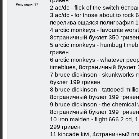
гривен
Репутация:
97
2 ac/dc - flick of the switch 6ст
3 ac/dc - for those about to rock
переливающаяся полиграфия 1
4 arctic monkeys - favourite wors
8страничный буклет 350 гриве
5 arctic monkeys - humbug time
гривен
6 arctic monkeys - whatever peopl
timeblues, 8страничный буклет 
7 bruce dickinson - skunkworks 
буклет 199 гривен
8 bruce dickinson - tattooed milli
8страничный буклет 199 гриве
9 bruce dickinson - the chemical
8страничный буклет 199 гриве
10 iron maiden - flight 666 2 cd
299 гривен
11 kincade kivi, 4страничный п