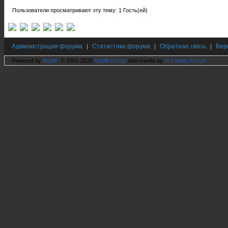
Пользователи просматривают эту тему: 1 Гость(ей)
Администрация форума
Статистика форума
Обратная связь
Вер
|
|
|
Powered by
MyBB
, © 2001-2026
MyBB Group
and rewrite by
Hi Fidelity Forum