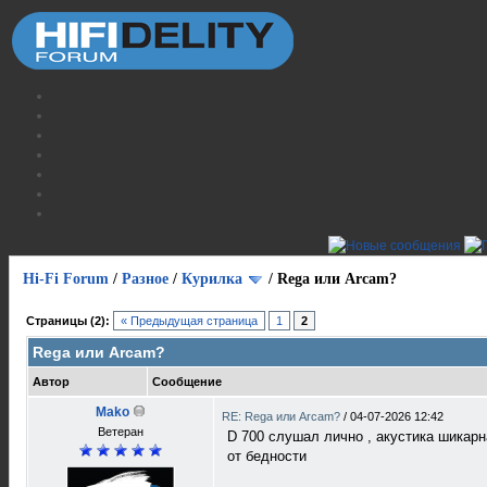
Hi-Fi Forum
/
Разное
/
Курилка
/
Rega или Arcam?
Страницы (2):
« Предыдущая страница
1
2
Rega или Arcam?
Автор
Сообщение
Mako
RE: Rega или Arcam?
/
04-07-2026 12:42
Ветеран
D 700 слушал лично , акустика шикарна
от бедности