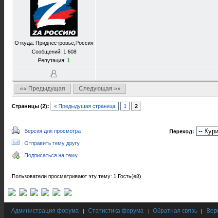
Откуда: Приднестровье,Россия
Сообщений: 1 608
Репутация:
1
«« Предыдущая
Следующая »»
Страницы (2):
« Предыдущая страница
1
2
Версия для просмотра
Переход:
Отправить тему другу
Подписаться на тему
Пользователи просматривают эту тему: 1 Гость(ей)
Администрация форума
Статистика форума
Обратная связь
Вер
|
|
|