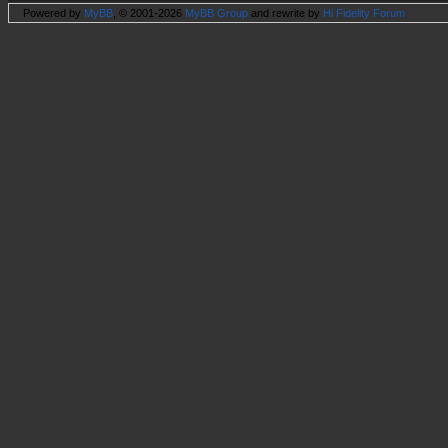
Powered by
MyBB
, © 2001-2026
MyBB Group
and rewrite by
Hi Fidelity Forum