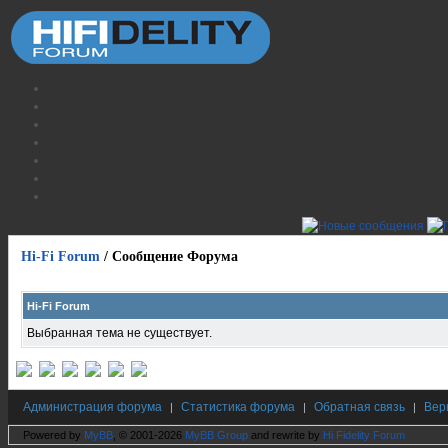
Hi-Fi Forum
/
Сообщение Форума
Hi-Fi Forum
Выбранная тема не существует.
Администрация форума
Статистика форума
Обратная связь
Вер
|
|
|
Powered by
MyBB
, © 2001-2026
MyBB Group
and rewrite by
Hi Fidelity Forum