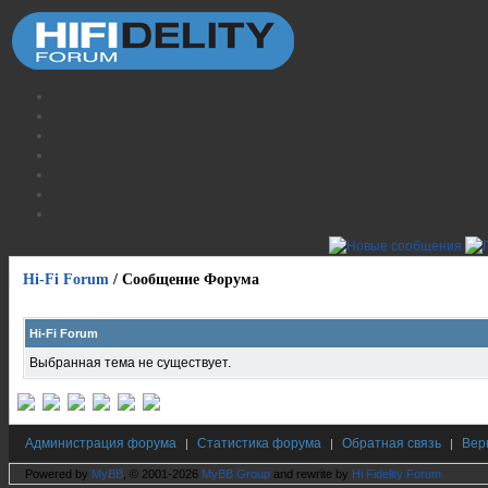
Hi-Fi Forum
/
Сообщение Форума
Hi-Fi Forum
Выбранная тема не существует.
Администрация форума
Статистика форума
Обратная связь
Вер
|
|
|
Powered by
MyBB
, © 2001-2026
MyBB Group
and rewrite by
Hi Fidelity Forum