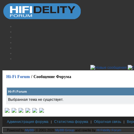
Hi-Fi Forum
/
Сообщение Форума
Hi-Fi Forum
Выбранная тема не существует.
Администрация форума
Статистика форума
Обратная связь
Вер
|
|
|
Powered by
MyBB
, © 2001-2026
MyBB Group
and rewrite by
Hi Fidelity Forum