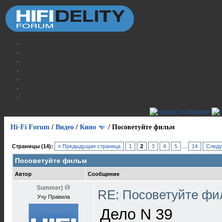
Hi-Fi Forum
/
Видео
/
Кино
/
Посоветуйте фильм
Страницы (14):
« Предыдущая страница
1
2
3
4
5
...
14
Следу
Посоветуйте фильм
Автор
Сообщение
Summer)
RE: Посоветуйте ф
Учу Правила
Дело N 39