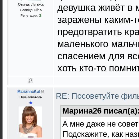
девушка живёт в 
Откуда: Луганск
Сообщений: 5
Репутация:
3
заражены каким-т
предотвратить кра
маленького мальч
спасением для вс
хоть кто-то помни
MariannaKul
RE: Посоветуйте фи
Пользователь
Марина26 писал(а)
А мне даже не совет
Подскажите, как наз