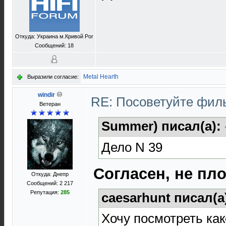
Откуда: Украина м.Кривой Рог
Сообщений: 18
Metal Hearth
Выразили согласие:
windir
RE: Посоветуйте фи
Ветеран
Summer) писал(а):
Дело N 39
Согласен, не пл
Откуда: Днепр
Сообщений: 2 217
Репутация:
285
caesarhunt писал(а
Хочу посмотреть как