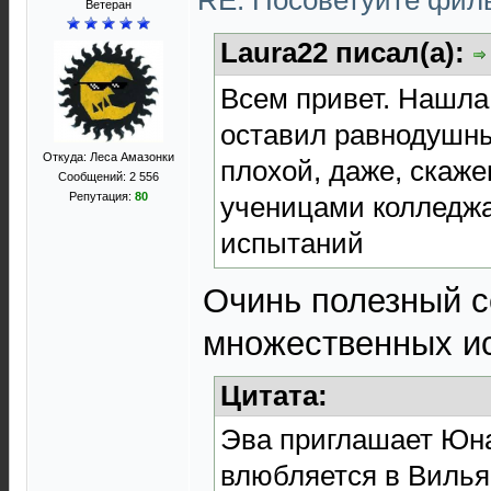
RE: Посоветуйте фи
Ветеран
Laura22 писал(а):
Всем привет. Нашла
оставил равнодушн
Откуда: Леса Амазонки
плохой, даже, скаже
Сообщений: 2 556
Репутация:
80
ученицами колледжа
испытаний
Очинь полезный с
множественных ис
Цитата:
Эва приглашает Юна
влюбляется в Вилья