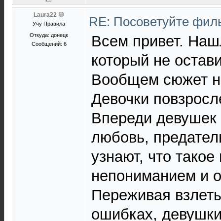
Laura22
RE: Посоветуйте фи
Учу Правила
Откуда: донецк
Всем привет. Наш
Сообщений: 6
который не остав
Вообщем сюжет не
Девочки повзросл
Впереди девушек 
любовь, предатель
узнают, что такое
непониманием и 
Переживая взлеты
ошибках, девушки 