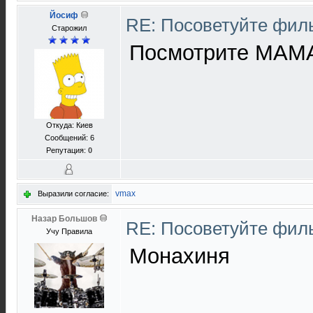
Йосиф
RE: Посоветуйте фи
Старожил
Посмотрите МАМ
Откуда: Киев
Сообщений: 6
Репутация:
0
vmax
Выразили согласие:
Назар Большов
RE: Посоветуйте фи
Учу Правила
Монахиня