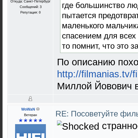
Откуда: Санкт-Петербург
где большинство лю
Сообщений: 3
Репутация:
0
пытается предотврат
маленького мальчик
спасением для всех 
то помнит, что это 
По описанию похо
http://filmanias.tv/
Миллой Йовович в
WoWaN
RE: Посоветуйте фи
Ветеран
странно