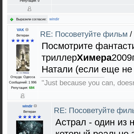
Репутация:
0
windir
Выразили согласие:
VAK
RE: Посоветуйте фильм
/
Ветеран
Посмотрите фантаст
триллер
Химера
2009
Натали (если еще не
Откуда: Одесса
"Just because you can, does
Сообщений: 1 996
Репутация:
684
windir
RE: Посоветуйте фи
Ветеран
Астрал - один из 
который реально 