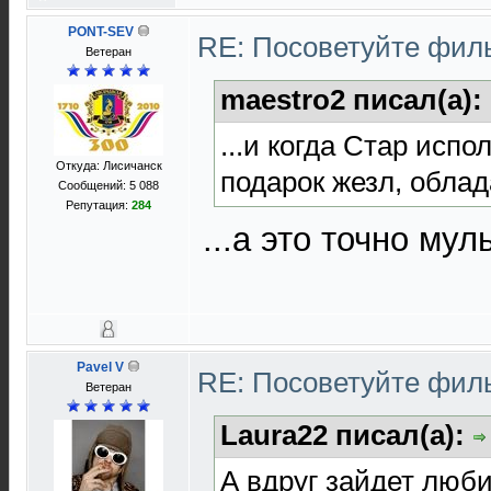
PONT-SEV
RE: Посоветуйте фи
Ветеран
maestro2 писал(а):
...и когда Стар исп
Откуда: Лисичанск
подарок жезл, обла
Сообщений: 5 088
Репутация:
284
...а это точно му
Pavel V
RE: Посоветуйте фи
Ветеран
Laura22 писал(а):
А вдруг зайдет люби