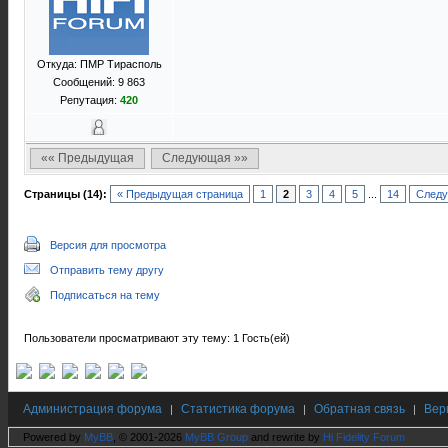
Откуда: ПМР Тирасполь
Сообщений: 9 863
Репутация:
420
«« Предыдущая
Следующая »»
Страницы (14):
« Предыдущая страница
1
2
3
4
5
...
14
Следу
Версия для просмотра
Отправить тему другу
Подписаться на тему
Пользователи просматривают эту тему: 1 Гость(ей)
Администрация форума
Статистика форума
Обратная связь
Вер
|
|
|
Powered by
MyBB
, © 2001-2026
MyBB Group
and rewrite by
Hi Fidelity Forum