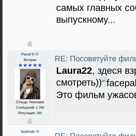
самых главных со
выпускному...
Pavel V
RE: Посоветуйте фи
Ветеран
Laura22
, здеся в
смотреть))
Это фильм ужасов
Откуда: Николаев
Сообщений: 1 766
Репутация:
340
SolAndr