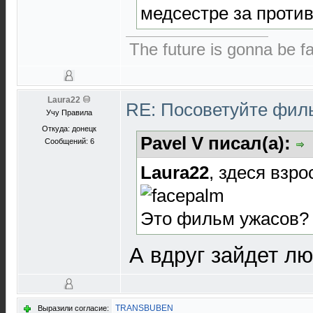
медсестре за проти
The future is gonna be fa
Laura22
RE: Посоветуйте фи
Учу Правила
Откуда: донецк
Pavel V писал(а):
Сообщений: 6
Laura22
, здеся взро
Это фильм ужасов? 
А вдруг зайдет лю
TRANSBUBEN
Выразили согласие: