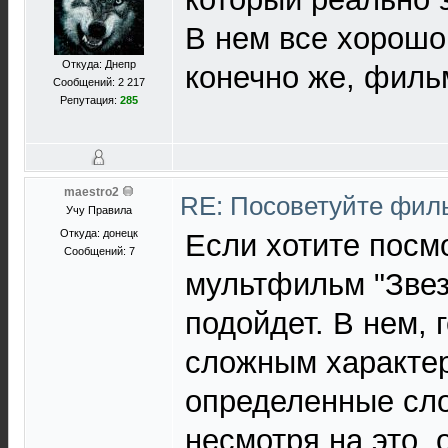
В нем все хорошо,
Откуда: Днепр
конечно же, филь
Сообщений: 2 217
Репутация:
285
maestro2
RE: Посоветуйте фи
Учу Правила
Откуда: донецк
Если хотите посмо
Сообщений: 7
мультфильм "Звез
подойдет. В нем, 
сложным характер
определенные сло
несмотря на это,