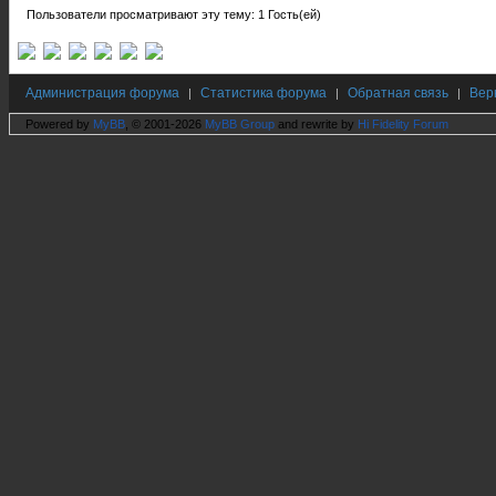
Пользователи просматривают эту тему: 1 Гость(ей)
Администрация форума
Статистика форума
Обратная связь
Вер
|
|
|
Powered by
MyBB
, © 2001-2026
MyBB Group
and rewrite by
Hi Fidelity Forum