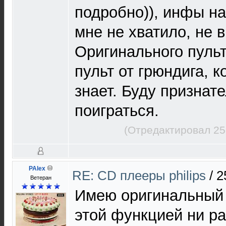
подробно)), инфы н
мне не хватило, не в
Оригинального пульт
пульт от грюндига, 
знает. Буду признате
поиграться.
(Отредактировал 25
PAlex
RE: CD плееры philips
/
2
Ветеран
Имею оригинальный п
этой функцией ни ра