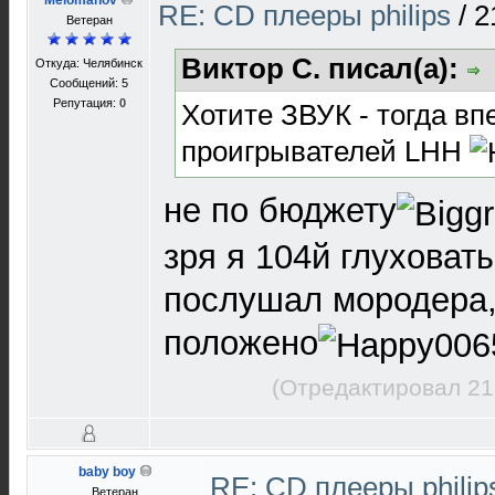
Melomanov
RE: CD плееры philips
/
2
Ветеран
Виктор С. писал(а):
Откуда: Челябинск
Сообщений: 5
Репутация:
0
Хотите ЗВУК - тогда вп
проигрывателей LHH
не по бюджету
зря я 104й глуховат
послушал мородера, 
положено
(Отредактировал 21
baby boy
RE: CD плееры phili
Ветеран