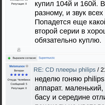
купил 104й и 160й. В
Репутация:
0
разному, и звук всех
Попадется еще какой
второй серии в хоро
обязательно куплю.
Supermurzic
Выразили согласие:
Melomanov
RE: CD плееры philips
/
2
Ветеран
неделю гоняю philip
Откуда: Челябинск
Сообщений: 5
аппарат. маленький,
Репутация:
0
басу и середине отл