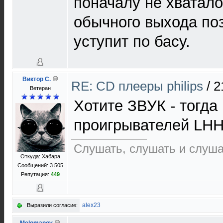
поначалу не хватало,
обычного выхода поз
уступит по басу.
Виктор С.
RE: CD плееры philips
/
2
Ветеран
Хотите ЗВУК - тогда
проигрывателей LH
Слушать, слушать и слуша
Откуда: Хабара
Сообщений: 3 505
Репутация:
449
alex23
Выразили согласие: