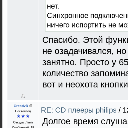
нет.
Синхронное подключен
ничего испортить не мо
Спасибо. Этой функц
не озадачивался, но
занятно. Просто у 6
количество запомин
вот и неохота кнопки
CreativD
RE: CD плееры philips
/
1
Постоялец
Долгое время слуша
Откуда: Львів
Сообщений: 19