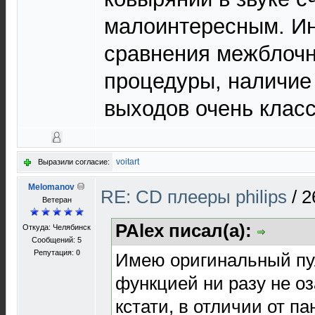
малоинтересным. Ин
сравнения межблочн
процедуры, наличие
выходов очень клас
voitart
Выразили согласие:
Melomanov
RE: CD плееры philips
/
2
Ветеран
PAlex писал(а):
Откуда: Челябинск
Сообщений: 5
Репутация:
0
Имею оригинальный пул
функцией ни разу не о
кстати, в отличии от па