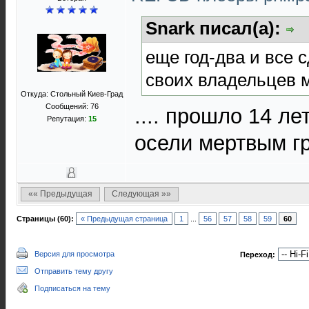
Snark писал(а):
еще год-два и все 
своих владельцев 
Откуда: Стольный Киев-Град
Сообщений: 76
.... прошло 14 ле
Репутация:
15
осели мертвым г
«« Предыдущая
Следующая »»
Страницы (60):
« Предыдущая страница
1
...
56
57
58
59
60
Версия для просмотра
Переход:
Отправить тему другу
Подписаться на тему