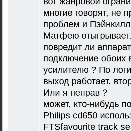
вот жанровой ограни
многие говорят, не п
проблем и Пэйнкилл
Матфею отыгрывает.
повредит ли аппара
подключение обоих 
усилителю ? По логи
выход работает, вто
Или я неправ ?
может, кто-нибудь по
Philips cd650 испол
FTSfavourite track se