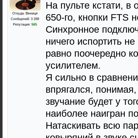
На пульте кстати, в 
Откуда: Вінниця
650-го, кнопки FTS н
Сообщений: 3 288
Репутация:
565
Синхронное подключ
ничего испортить не
равно поочередно к
усилителем.
Я сильно в сравнени
впрягался, понимая,
звучание будет у то
наиболее наигран по
Натаскивать всю па
ковыряний в звуке с