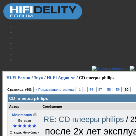
Hi-Fi Forum
/
Звук
/
Hi-Fi Аудио
/
CD плееры philips
Страницы (60):
« Предыдущая страница
1
...
56
57
58
59
60
CD плееры philips
Автор
Сообщение
Melomanov
RE: CD плееры philips
/
2
Ветеран
после 2х лет эксплу
Откуда: Челябинск