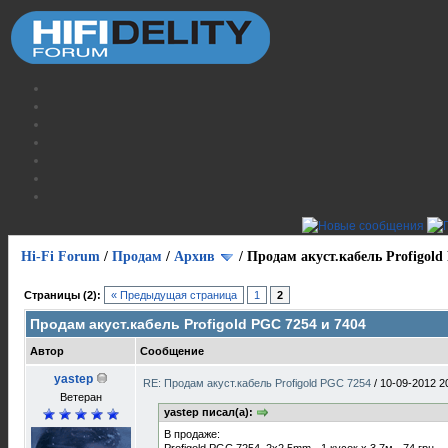
Hi-Fi Forum
/
Продам
/
Архив
/
Продам акуст.кабель Profigold
Страницы (2):
« Предыдущая страница
1
2
Продам акуст.кабель Profigold PGC 7254 и 7404
Автор
Сообщение
yastep
RE: Продам акуст.кабель Profigold PGC 7254
/
10-09-2012 2
Ветеран
yastep писал(а):
В продаже: