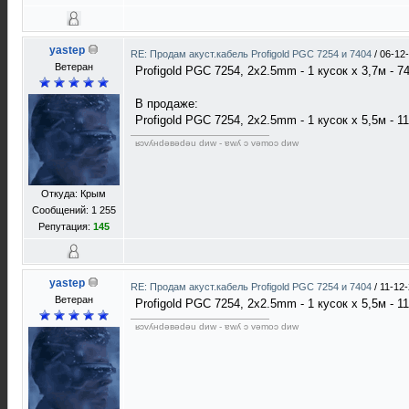
yastep
RE: Продам акуст.кабель Profigold PGC 7254 и 7404
/
06-12-
Ветеран
Profigold PGC 7254, 2x2.5mm - 1 кусок х 3,7м - 7
В продаже:
Profigold PGC 7254, 2x2.5mm - 1 кусок х 5,5м - 11
ʁɔvʎнdǝвǝdǝu dиw - ɐwʎ ɔ vǝmоɔ dиw
Откуда: Крым
Сообщений: 1 255
Репутация:
145
yastep
RE: Продам акуст.кабель Profigold PGC 7254 и 7404
/
11-12-
Ветеран
Profigold PGC 7254, 2x2.5mm - 1 кусок х 5,5м - 11
ʁɔvʎнdǝвǝdǝu dиw - ɐwʎ ɔ vǝmоɔ dиw