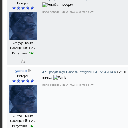
Ветеран
продам
ʁɔvʎнdǝвǝdǝu dиw - ɐwʎ ɔ vǝmоɔ dиw
Откуда: Крым
Сообщений: 1 255
Репутация:
145
yastep
RE: Продам акуст.кабель Profigold PGC 7254 и 7404
/
28-11-
Ветеран
вверх
ʁɔvʎнdǝвǝdǝu dиw - ɐwʎ ɔ vǝmоɔ dиw
Откуда: Крым
Сообщений: 1 255
Репутация:
145