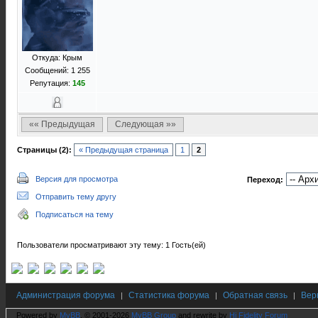
Откуда: Крым
Сообщений: 1 255
Репутация:
145
«« Предыдущая
Следующая »»
Страницы (2):
« Предыдущая страница
1
2
Версия для просмотра
Переход:
Отправить тему другу
Подписаться на тему
Пользователи просматривают эту тему: 1 Гость(ей)
Администрация форума
Статистика форума
Обратная связь
Вер
|
|
|
Powered by
MyBB
, © 2001-2026
MyBB Group
and rewrite by
Hi Fidelity Forum