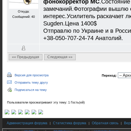
фонокорректор МС
.Состояние 
замечаний.Фотографии вышлю 
Откуда:
интерес.Усилитель раскачает л
Сообщений: 40
Sugden.Цена 1400$
Отправлю по Украине и в Росс
+38-050-707-24-74 Анатолий.
«« Предыдущая
Следующая »»
Версия для просмотра
Переход:
Отправить тему другу
Подписаться на тему
Пользователи просматривают эту тему: 1 Гость(ей)
Администрация форума
Статистика форума
Обратная связь
Вер
|
|
|