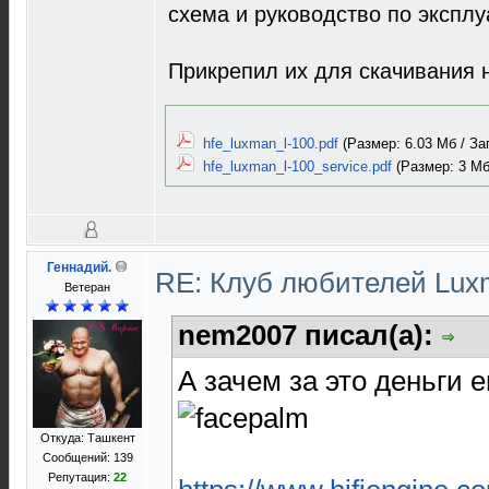
схема и руководство по эксплу
Прикрепил их для скачивания н
hfe_luxman_l-100.pdf
(Размер: 6.03 Мб / За
hfe_luxman_l-100_service.pdf
(Размер: 3 Мб 
Геннадий.
RE: Клуб любителей Lu
Ветеран
nem2007 писал(а):
А зачем за это деньги 
Откуда: Ташкент
Сообщений: 139
Репутация:
22