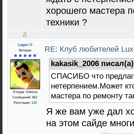
хорошего мастера п
техники ?
Logan
RE: Клуб любителей Lu
Ветеран
kakasik_2006 писал(а
СПАСИБО что предлага
нетерпением.Может кт
Откуда: Odessa
мастера по ремонту та
Сообщений: 962
Репутация:
133
Я же вам уже дал х
на этом сайде мног