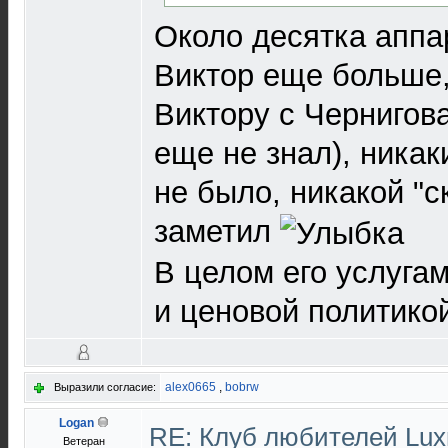
Около десятка аппа
Виктор еще больше,
Виктору с Чернигов
еще не знал), ника
не было, никакой "с
заметил
В целом его услуга
и ценовой политико
alex0665
,
bobrw
Выразили согласие:
Logan
RE: Клуб любителей Lu
Ветеран