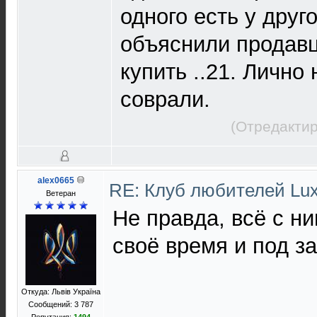
одного есть у друго
объяснили продавц
купить ..21. Лично
соврали.
(Отредактир
alex0665
RE: Клуб любителей L
Ветеран
Не правда, всё с н
своё время и под за
Откуда: Львів Україна
Сообщений: 3 787