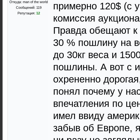
Откуда: man of the world
примерно 120$ (с 
Сообщений: 119
Репутация:
12
комиссия аукциона
Правда обещают к 
30 % пошлину на в
до 30кг веса и 150
пошлины. А вот с 
охрененно дорогая,
понял почему у на
впечатления по цен
имел ввиду америк
забыв об Европе, 