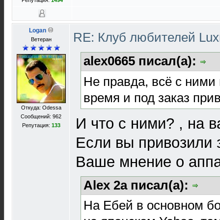
Репутация:
1494
Logan
RE: Клуб любителей Lu
Ветеран
alex0665 писал(а):
Не правда, всё с ними
время и под заказ при
Откуда: Odessa
Сообщений: 962
И что с ними? , на 
Репутация:
133
Если вы привозили 
Ваше мнение о аппа
Alex 2a писал(а):
На Ебей в основном б