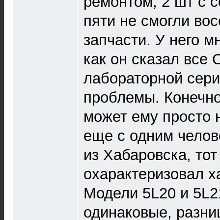
ремонтом, 2 шт с с
пяти не смогли вос
запчасти. У него м
как он сказал все О
лабораторной сер
проблемы. Конечно
может ему просто 
еще с одним челов
из Хабаровска, тот
охарактеризовал х
Модели 5L20 и 5L2
одинаковые, разниц