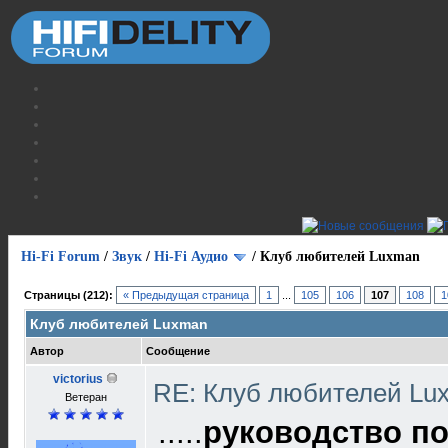
Hi-Fi Forum
/
Звук
/
Hi-Fi Аудио
/
Клуб любителей Luxman
Страницы (212):
« Предыдущая страница
1
...
105
106
107
108
1
Клуб любителей Luxman
Автор
Сообщение
victorius
RE: Клуб любителей L
Ветеран
.....
руководство п