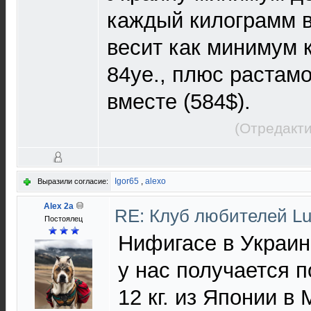
каждый килограмм в
весит как минимум к
84уе., плюс растамо
вместе (584$).
(Отредакти
Igor65
,
alexo
Выразили согласие:
Alex 2a
RE: Клуб любителей 
Постоялец
Нифигасе в Украин
у нас получается п
12 кг. из Японии в