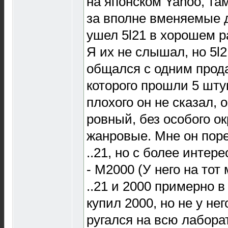
на японском Yahoo, та
за вполне вменяемые д
ушел 5l21 в хорошем р
Я их не слышал, но 5l2
общался с одним прод
которого прошли 5 штук 
плохого он не сказал, 
ровный, без особого ок
жанровые. Мне он пор
..21, но с более интер
- М2000 (У него на то
..21 и 2000 примерно в
купил 2000, но не у нег
ругался на всю лабор