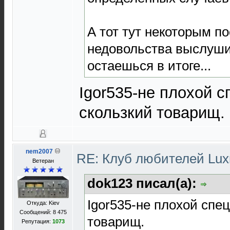
А тот тут некоторым п
недовольства выслуш
остаешься в итоге...
Igor535-не плохой с
скользкий товарищ.
nem2007
RE: Клуб любителей Lu
Ветеран
dok123 писал(а):
Igor535-не плохой спе
Откуда: Kiev
Сообщений: 8 475
товарищ.
Репутация:
1073