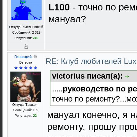
L100
- точно по рем
мануал?
Откуда: Хмельницкий
Сообщений: 2 312
Репутация:
240
Геннадий.
RE: Клуб любителей Lu
Ветеран
victorius писал(а):
.....
руководство по р
точно по ремонту?...м
Откуда: Ташкент
Сообщений: 139
мануал конечно, я н
Репутация:
22
ремонту, прошу про