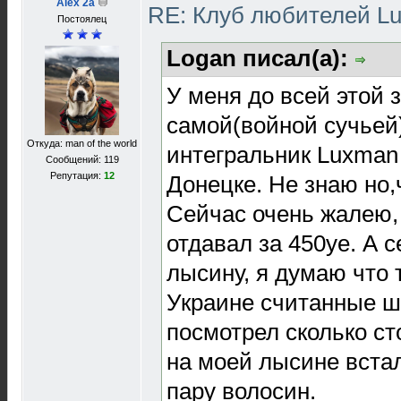
Alex 2a
RE: Клуб любителей 
Постоялец
Logan писал(а):
У меня до всей этой 
самой(войной сучьей
Откуда: man of the world
интегральник Luxman 
Сообщений: 119
Репутация:
12
Донецке. Не знаю но,
Сейчас очень жалею, 
отдавал за 450уе. А 
лысину, я думаю что 
Украине считанные шт
посмотрел сколько ст
на моей лысине вста
пару волосин.