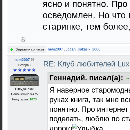
ясно и понятно. Про
осведомлен. Но что 
старинке, тем более,
nem2007
,
Logan
,
kakasik_2006
Выразили согласие:
nem2007
RE: Клуб любителей Lu
Ветеран
Геннадий. писал(а):
Я наверное старомодны
Откуда: Kiev
Сообщений: 8 475
руках книга, так мне вс
Репутация:
1073
понятно. Про интернет
поделать, люблю по ста
дорого