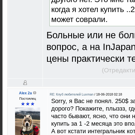
когда я хотел купить ..
может соврали.
Больные или не бол
вопрос, а на InJapa
цены практически т
(Отредакти
Alex 2a
RE: Клуб любителей Luxman
/
18-06-2018 02:18
Постоялец
Sorry, я Вас не понял. 250$ 
дорого? Покажите, плыззз, гд
часто бывают, ясно, что они
купить за 1 -2 месяца это вп
А вот кстати интегральник к