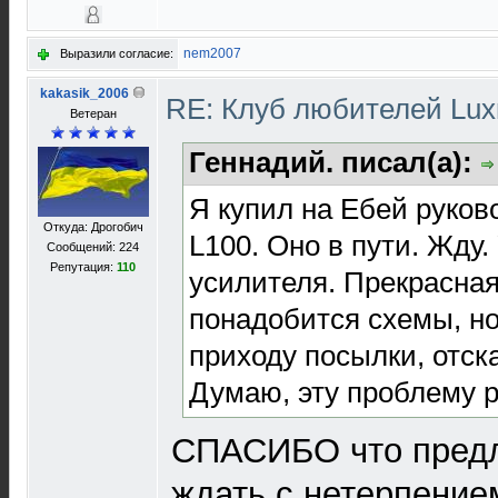
nem2007
Выразили согласие:
kakasik_2006
RE: Клуб любителей Lu
Ветеран
Геннадий. писал(а):
Я купил на Ебей руков
Откуда: Дрогобич
L100. Оно в пути. Жду.
Сообщений: 224
Репутация:
110
усилителя. Прекрасная
понадобится схемы, но
приходу посылки, отск
Думаю, эту проблему 
СПАСИБО что предл
ждать с нетерпение