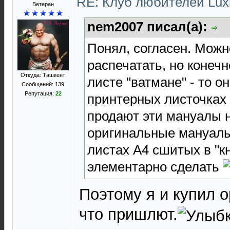
RE: Клуб любителей Lu
Ветеран
nem2007 писал(а):
Понял, согласен. Можн
распечатать, но конеч
Откуда: Ташкент
листе "ватмане" - то о
Сообщений: 139
Репутация:
22
принтерных листочках
продают эти мануалы н
оригинальные мануалы
листах А4 сшитых в "кн
элементарно сделать
Поэтому я и купил о
что пришлют.