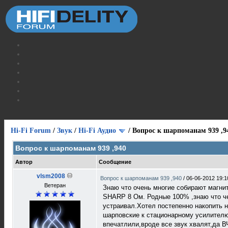
Hi-Fi Forum
/
Звук
/
Hi-Fi Аудио
/
Вопрос к шарпоманам 939 ,9
Вопрос к шарпоманам 939 ,940
Автор
Сообщение
vlsm2008
Вопрос к шарпоманам 939 ,940
/
06-06-2012 19:1
Ветеран
Знаю что очень многие собирают магни
SHARP 8 Ом. Родные 100% ,знаю что чел
устраивал.Хотел постепенно накопить 
шарповские к стационарному усилителю(
впечатлили,вроде все звук хвалят,да В