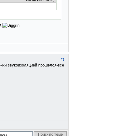
л.
#9
енки звукоизоляцией прошелся-все