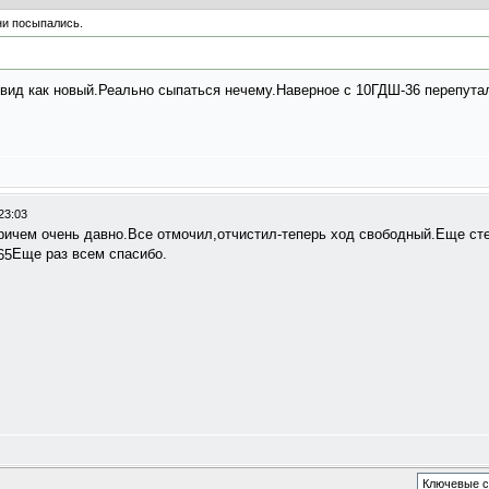
ни посыпались.
 вид как новый.Реально сыпаться нечему.Наверное с 10ГДШ-36 перепута
23:03
ричем очень давно.Все отмочил,отчистил-теперь ход свободный.Еще ст
Еще раз всем спасибо.