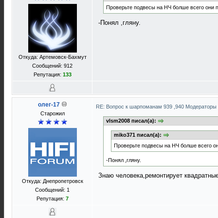
Проверьте подвесы на НЧ болше всего они 
-Понял ,гляну.
Откуда: Артемовск-Бахмут
Сообщений: 912
Репутация:
133
олег-17
RE: Вопрос к шарпоманам 939 ,940 Модераторы 
Старожил
vlsm2008 писал(а):
miko371 писал(а):
Проверьте подвесы на НЧ болше всего о
-Понял ,гляну.
Знаю человека,ремонтирует квадратны
Откуда: Днепропетровск
Сообщений: 1
Репутация:
7