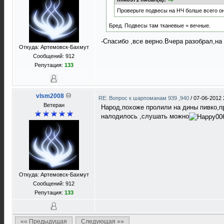
Проверьте подвесы на НЧ болше всего о
Бред. Подвесы там тканевые = вечные.
-Спасибо ,все верно.Вчера разобрал,на
Откуда: Артемовск-Бахмут
Сообщений: 912
Репутация:
133
vlsm2008
RE: Вопрос к шарпоманам 939 ,940
/
07-06-2012 
Ветеран
Народ,похоже пролили на дины пивко,п
налодилось ,слушать можно
Откуда: Артемовск-Бахмут
Сообщений: 912
Репутация:
133
«« Предыдущая
Следующая »»