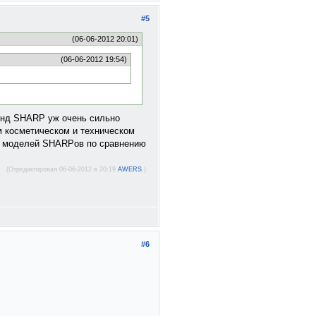
#5
(06-06-2012 20:01)
(06-06-2012 19:54)
ренд SHARP уж очень сильно
м косметическом и техническом
тво моделей SHARPов по сравнению
(Отредактировал 06-06-2012 в 20:19
AWERS
.)
#6