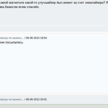
самой магнитоле какой-то улучшайзер был,может за счет эквалайзера? 
ива.Авансом всем спасибо.
прошу не казнить...
/
06-06-2012 19:54
они посыпались.
прошу не казнить...
/
06-06-2012 20:01