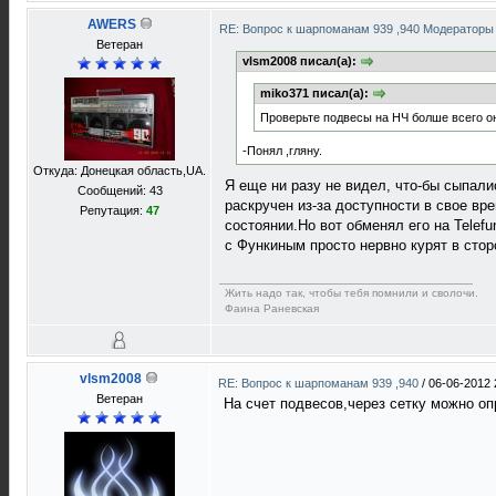
AWERS
RE: Вопрос к шарпоманам 939 ,940 Модераторы 
Ветеран
vlsm2008 писал(а):
miko371 писал(а):
Проверьте подвесы на НЧ болше всего о
-Понял ,гляну.
Откуда: Донецкая область,UA.
Я еще ни разу не видел, что-бы сыпали
Сообщений: 43
раскручен из-за доступности в свое в
Репутация:
47
состоянии.Но вот обменял его на Telef
с Функиным просто нервно курят в стор
Жить надо так, чтобы тебя помнили и сволочи.
Фаина Раневская
vlsm2008
RE: Вопрос к шарпоманам 939 ,940
/
06-06-2012 
Ветеран
На счет подвесов,через сетку можно оп