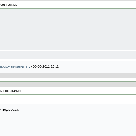
посыпались.
прошу не казнить...
/
06-06-2012 20:11
ни посыпались.
е подвесы.