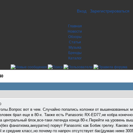
Вход
Зарегистрироваться
Главная
Новости
Обзоры
Статьи
Музыка
Бренды
Каталог
40
0
толы.Вопрос вот в чем. Случайно попались колонки от вышеназванных м
овек брал еще в 80-х. Также есть Panasonic RX-ED77,не кобра конечно 
на центральный блок,все-таки легенда конца 80-х.Перейти на уровень в
без фанатизма,аккуратно) порвут Panasonic как Бобик грелку. Каково ж
Ч и средние класс,но почему-то напроч отсутствует бас(думаю ниже 300