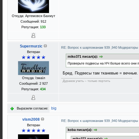
Откуда: Артемовск-Бахмут
Сообщений: 912
Репутация:
133
Supermurzic
RE: Вопрос к шарпоманам 939 ,940 Модераторы 
Ветеран
miko371 писал(а):
Проверьте подвесы на НЧ болше всего они 
Бред. Подвесы там тканевые = вечные.
Откуда: Ізмаїл
Дураков учить – только портить
Сообщений: 2 927
Репутация:
434
big
Выразили согласие:
vlsm2008
RE: Вопрос к шарпоманам 939 ,940 Модераторы 
Ветеран
koba писал(а):
miko371 писал(а):