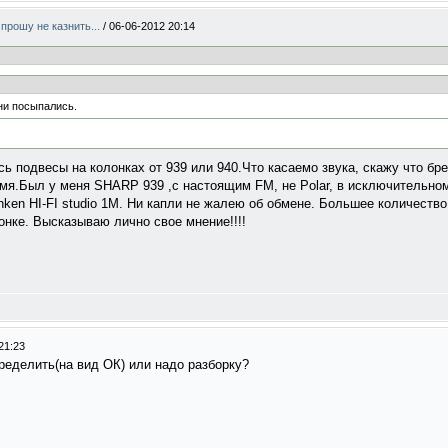
прошу не казнить...
/
06-06-2012 20:14
ни посыпались.
сь подвесы на колонках от 939 или 940.Что касаемо звука, скажу что б
ремя.Был у меня SHARP 939 ,с настоящим FM, не Polar, в исключительно
unken HI-FI studio 1M. Ни капли не жалею об обмене. Большее количес
онке. Высказываю лично свое мнение!!!!
21:23
ределить(на вид ОК) или надо разборку?