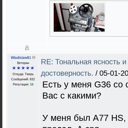
Wladislaw81
RE: Тональная ясность и
Ветеран
достоверность.
/
05-01-20
Откуда: Тверь
Сообщений: 832
Есть у меня G36 со 
Репутация:
15
Вас с какими?
У меня был A77 HS, 