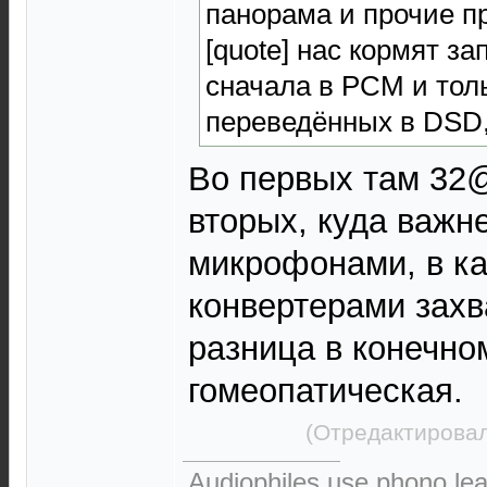
панорама и прочие п
[quote] нас кормят 
сначала в PCM и тол
переведённых в DSD,а
Во первых там 32
вторых, куда важн
микрофонами, в ка
конвертерами захв
разница в конечн
гомеопатическая.
(Отредактировал
Audiophiles use phono le