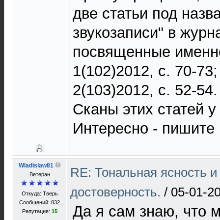
две статьи под наз
звукозаписи" в журн
посвященные именно
1(102)2012, с. 70-73;
2(103)2012, с. 52-54.
Сканы этих статей у
Интересно - пишите 
Wladislaw81
RE: Тональная ясность и
Ветеран
достоверность.
/
05-01-20
Откуда: Тверь
Сообщений: 832
Да я сам знаю, что
Репутация:
15