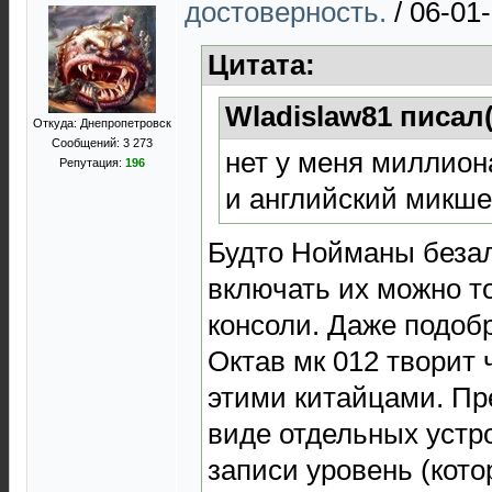
достоверность.
/
06-01-
Цитата:
Wladislaw81 писал
Откуда: Днепропетровск
Сообщений: 3 273
нет у меня миллион
Репутация:
196
и английский микше
Будто Нойманы безал
включать их можно т
консоли. Даже подоб
Октав мк 012 творит 
этими китайцами. П
виде отдельных устро
записи уровень (котор