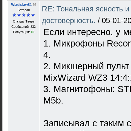
Wladislaw81
RE: Тональная ясность и
Ветеран
достоверность.
/
05-01-20
Откуда: Тверь
Сообщений: 832
Если интересно, у ме
Репутация:
15
1. Микрофоны Record
4.
2. Микшерный пульт
MixWizard WZ3 14:4:
3. Магнитофоны: STM
M5b.
Записывал с таким 