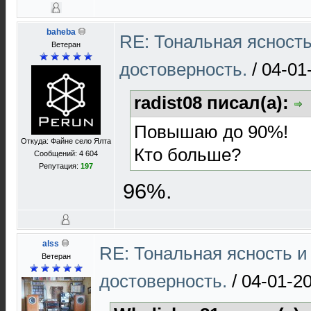
baheba
RE: Тональная ясност
Ветеран
достоверность.
/
04-01
radist08 писал(а):
Повышаю до 90%!
Откуда: Файне село Ялта
Кто больше?
Сообщений: 4 604
Репутация:
197
96%.
alss
RE: Тональная ясность и
Ветеран
достоверность.
/
04-01-20