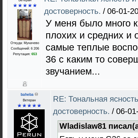
Ветеран
достоверность.
/
06-01-20
У меня было много 
плохих и средних и 
Откуда: Мукачево
самые теплые воспо
Сообщений: 6 206
Репутация:
653
36 с каким то сове
звучанием...
baheba
RE: Тональная ясност
Ветеран
достоверность.
/
06-01
Wladislaw81 писал(