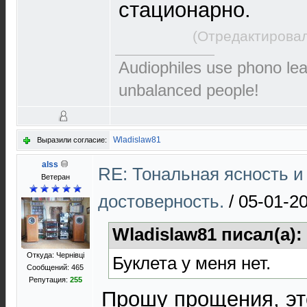
стационарно.
(Отредактировал
Audiophiles use phono le
unbalanced people!
Wladislaw81
Выразили согласие:
alss
RE: Тональная ясность и
Ветеран
достоверность.
/
05-01-20
Wladislaw81 писал(а):
Откуда: Чернівці
Буклета у меня нет.
Сообщений: 465
Репутация:
255
Прошу прощения, это