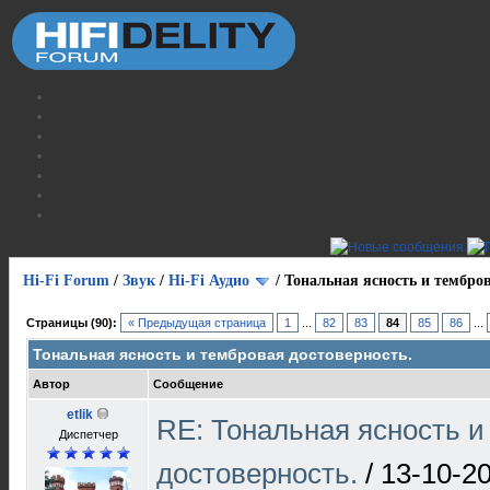
Hi-Fi Forum
/
Звук
/
Hi-Fi Аудио
/
Тональная ясность и тембров
Страницы (90):
« Предыдущая страница
1
...
82
83
84
85
86
...
Тональная ясность и тембровая достоверность.
Автор
Сообщение
etlik
RE: Тональная ясность и
Диспетчер
достоверность.
/
13-10-20