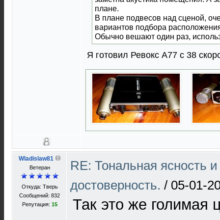
плане.
В плане подвесов над сценой, оч
вариантов подбора расположения
Обычно вешают один раз, исполь
Я готовил Ревокс А77 с 38 скор
Wladislaw81
RE: Тональная ясность и
Ветеран
достоверность.
/
05-01-20
Откуда: Тверь
Сообщений: 832
Так это же голимая 
Репутация:
15