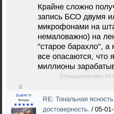
Крайне сложно полу
запись БСО двумя и
микрофонами на шта
немаловажно) на лен
"старое барахло", а 
все опасаются, что я
миллионы зарабатыв
(Отредактировал 04-
ZLoDAY
RE: Тональная ясность
Ветеран
достоверность.
/
05-01-