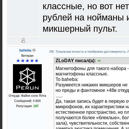
классные, но вот не
рублей на нойманы 
микшерный пульт.
baheba
RE: Тональная ясность и тембровая достоверность.
Ветеран
ZLoDAY писал(а):
Магнитофоны для такого набора -
магнитофоны классные.
To baheba:
Разумеется никаких микшеров не
но преды и фантомное +48в откуд
…..
Откуда: Файне село Ялта
Да, такая запись будет в первую 
Сообщений: 4 604
Репутация:
197
микрофонов, их характеристики н
естественное пространство, но пл
получаются более «блеклые», бо
зала), чувствительности, собстве
заметна акустика помещения. А з