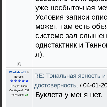
уже несбыточная ме
Условия записи опис
может, там есть объ
системе зал слышен
однотактник и Танно
л).
Wladislaw81
RE: Тональная ясность и
Ветеран
достоверность.
/
04-01-20
Откуда: Тверь
Сообщений: 832
Буклета у меня нет.
Репутация:
15