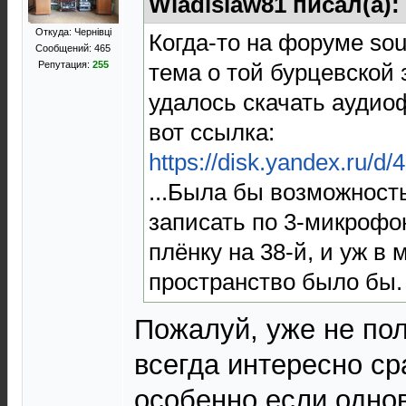
Wladislaw81 писал(а):
Откуда: Чернівці
Когда-то на форуме so
Сообщений: 465
тема о той бурцевской 
Репутация:
255
удалось скачать аудио
вот ссылка:
https://disk.yandex.ru
...Была бы возможност
записать по 3-микрофо
плёнку на 38-й, и уж в
пространство было бы.
Пожалуй, уже не пол
всегда интересно ср
особенно если одно