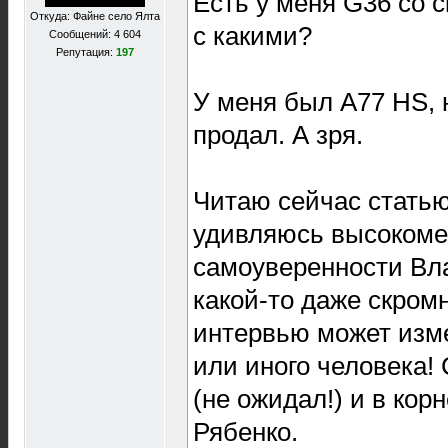
Есть у меня G36 со с
Откуда: Файне село Ялта
с какими?
Сообщений: 4 604
Репутация:
197
У меня был A77 HS, н
продал. А зря.
Читаю сейчас статью
удивляюсь высоком
самоуверенности Вл
какой-то даже скром
интервью может изме
или иного человека!
(не ожидал!) и в корн
Рябенко.