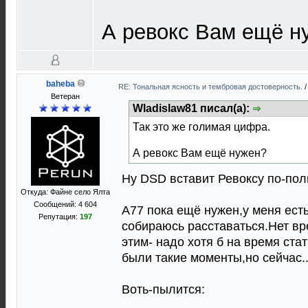
А ревокс Вам ещё н
baheba
RE: Тональная ясность и тембровая достоверность.
Ветеран
Wladislaw81 писал(а):
Так это же голимая цифра.
А ревокс Вам ещё нужен?
Ну DSD вставит Ревоксу по-пол
Откуда: Файне село Ялта
Сообщений: 4 604
А77 пока ещё нужен,у меня есть
Репутация:
197
собираюсь расставаться.Нет вр
этим- надо хотя б на время ста
были такие моменты,но сейчас..
Воть-пылится: