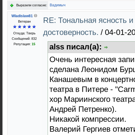
Вадимыч
Выразили согласие:
Wladislaw81
RE: Тональная ясность и
Ветеран
достоверность.
/
04-01-20
Откуда: Тверь
Сообщений: 832
Репутация:
15
alss писал(а):
Очень интересная запи
сделана Леонидом Бур
Канашевым в концертн
театра в Питере - "Carm
хор Мариинского театра
Андрей Петренко).
Никакой компрессии.
Валерий Гергиев отмети