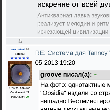
искренне от всей д
Антикварная лавка звуков
реализует мелодии и ритм
исчезающей цивилизации
westminst
RE: Система для Tannoy 
Ветеран
05-2013 19:20
groove писал(а):
На фото: однотактные 
Откуда: Харьков
"Obsidia" издали со ст
Сообщений: 29
Репутация:
90
нещадно Вестминстеро
ватные двухтактные мо