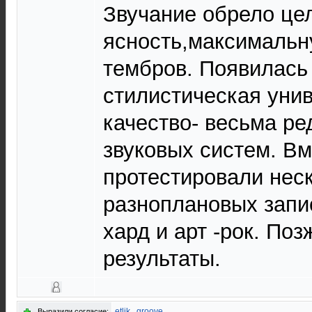
Звучание обрело цел
ясность,максимальн
тембров. Появилась
стилистическая уни
качество- весьма р
звуковых систем. Вм
протестировали нес
разноплановых запис
хард и арт -рок. По
результаты.
etlik
,
groove
Выразили согласие: