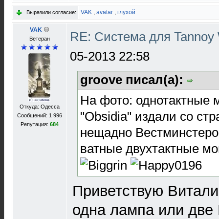
VAK
,
avatar
,
глухой
Выразили согласие:
VAK
RE: Система для Tannoy 
Ветеран
05-2013 22:58
groove писал(а):
На фото: однотактные 
Откуда: Одесса
"Obsidia" издали со ст
Сообщений: 1 996
Репутация:
684
нещадно Вестминстеро
ватные двухтактные мо
Приветствую Виталий
одна лампа или две 