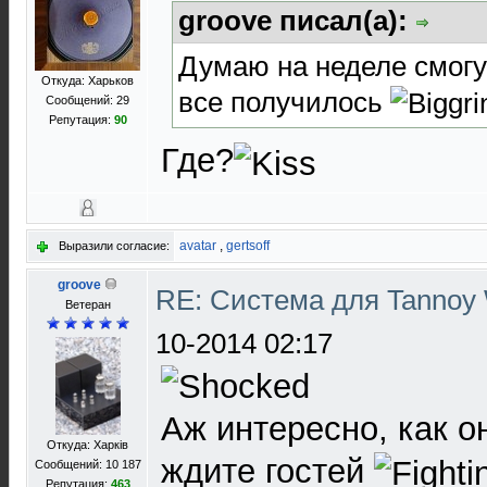
groove писал(а):
Думаю на неделе смогу 
Откуда: Харьков
все получилось
Сообщений: 29
Репутация:
90
Где?
avatar
,
gertsoff
Выразили согласие:
groove
RE: Система для Tannoy 
Ветеран
10-2014 02:17
Аж интересно, как он
Откуда: Харків
ждите гостей
Сообщений: 10 187
Репутация:
463