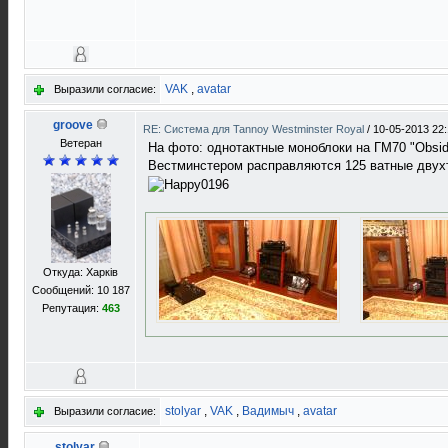
VAK
,
avatar
Выразили согласие:
groove
RE: Система для Tannoy Westminster Royal
/
10-05-2013 22
Ветеран
На фото: однотактные моноблоки на ГМ70 "Obsid
Вестминстером расправляются 125 ватные двух
Откуда: Харків
Сообщений: 10 187
Репутация:
463
stolyar
,
VAK
,
Вадимыч
,
avatar
Выразили согласие:
stolyar