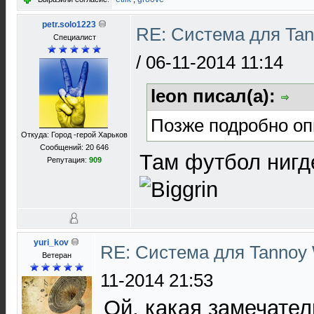
petr.solo1223
RE: Система для Tan
Специалист
/
06-11-2014 11:14
leon писал(а):
Позже подробно оп
Откуда: Город -герой Харьков
Сообщений: 20 646
Там футбол нигд
Репутация:
909
yuri_kov
RE: Система для Tannoy 
Ветеран
11-2014 21:53
Ой, какая замечател