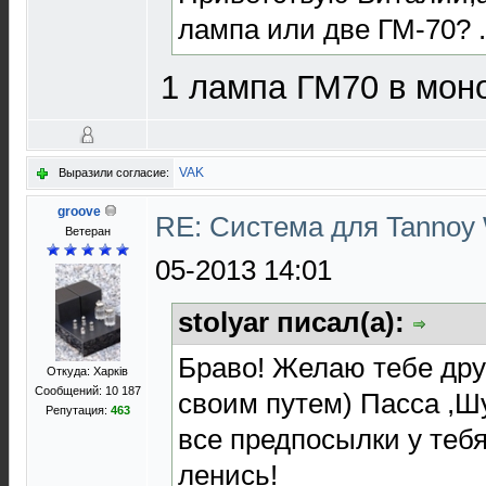
лампа или две ГМ-70? .
1 лампа ГМ70 в мон
VAK
Выразили согласие:
groove
RE: Система для Tannoy 
Ветеран
05-2013 14:01
stolyar писал(а):
Браво! Желаю тебе др
Откуда: Харків
Сообщений: 10 187
своим путем) Пасса ,Ш
Репутация:
463
все предпосылки у теб
ленись!