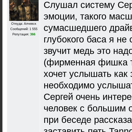
Слушал систему Сер
эмоции, такого масш
Откуда: Алчевск
сумасшедшего драйв
Сообщений: 1 555
Репутация:
366
глубокого баса я не 
звучит медь это над
(фирменная фишка т
хочет услышать как 
необходимо услышат
Сергей очень интер
человек с большим 
при беседе рассказа
заставить петь Tann