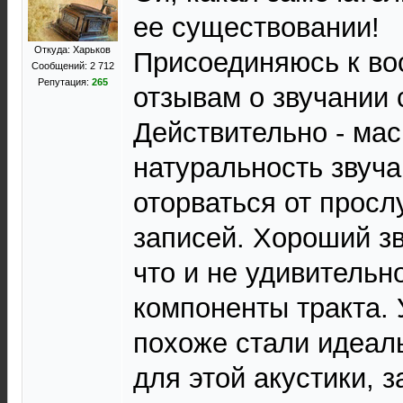
ее существовании!
Откуда: Харьков
Присоединяюсь к в
Сообщений: 2 712
Репутация:
265
отзывам о звучании 
Действительно - ма
натуральность звуча
оторваться от прос
записей. Хороший зв
что и не удивительн
компоненты тракта.
похоже стали идеал
для этой акустики, 