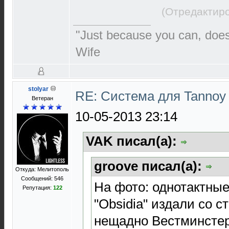
(Отредактиро
"Just because you can, doe
Wife
stolyar
RE: Система для Tannoy
Ветеран
10-05-2013 23:14
VAK писал(а):
groove писал(а):
Откуда: Мелитополь
Сообщений: 546
На фото: однотактны
Репутация:
122
"Obsidia" издали со с
нещадно Вестминсте