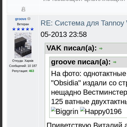
groove
RE: Система для Tannoy 
Ветеран
05-2013 23:58
VAK писал(а):
groove писал(а):
Откуда: Харків
Сообщений: 10 187
Репутация:
463
На фото: однотактные
"Obsidia" издали со с
нещадно Вестминстер
125 ватные двухтактн
Приветствую Виталий,а 