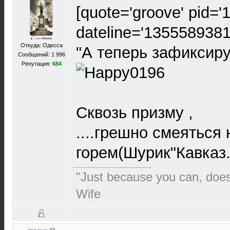
[quote='groove' pid='
dateline='1355589381
Откуда: Одесса
"А теперь зафиксируе
Сообщений: 1 996
Репутация:
684
Сквозь призму ,
....грешно смеяться
горем(Шурик"Кавказ
"Just because you can, doe
Wife