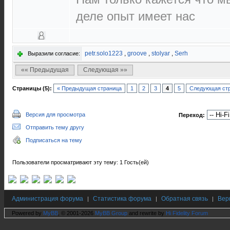
деле опыт имеет нас
petr.solo1223
,
groove
,
stolyar
,
Serh
Выразили согласие:
«« Предыдущая
Следующая »»
Страницы (5):
« Предыдущая страница
1
2
3
4
5
Следующая стр
Версия для просмотра
Переход:
Отправить тему другу
Подписаться на тему
Пользователи просматривают эту тему: 1 Гость(ей)
Администрация форума
Статистика форума
Обратная связь
Вер
|
|
|
Powered by
MyBB
, © 2001-2026
MyBB Group
and rewrite by
Hi Fidelity Forum