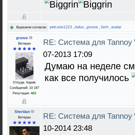
petr.solo1223
,
dafus
,
groove
,
Serh
,
avatar
Выразили согласие:
groove
RE: Система для Tannoy 
Ветеран
07-2013 17:09
Думаю на неделе смо
как все получилось
Откуда: Харків
Сообщений: 10 187
Репутация:
463
Sheridan
RE: Система для Tannoy 
Ветеран
10-2014 23:48