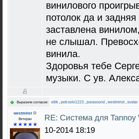
винилового проигры
потолок да и задняя
заставлена винилом,
не слышал. Превосх
винила.
Здоровья тебе Серг
музыки. С ув. Алекс
etlik
,
petr.solo1223
,
parasound
,
westminst
,
avatar
Выразили согласие:
westminst
RE: Система для Tannoy 
Ветеран
10-2014 18:19