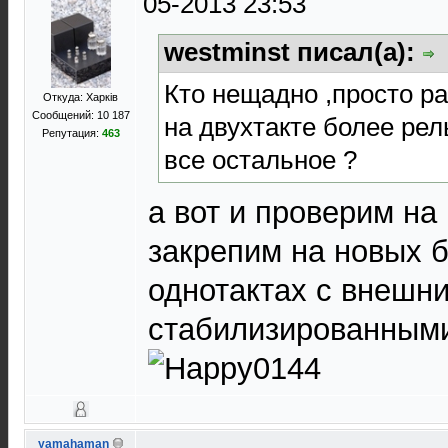
05-2013 23:53
westminst писал(а):
Кто нещадно ,просто ра
Откуда: Харків
Сообщений: 10 187
на двухтакте более рел
Репутация:
463
все остальное ?
а вот и проверим на
закрепим на новых 
однотактах с внешн
стабилизированными
yamahaman