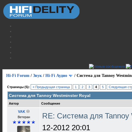
Hi-Fi Forum
/
Звук
/
Hi-Fi Аудио
/
Система для Tannoy Westmins
Страницы (5):
« Предыдущая страница
1
2
3
4
5
Следующая стр
Система для Tannoy Westminster Royal
Автор
Сообщение
VAK
RE: Система для Tannoy 
Ветеран
12-2012 20:01