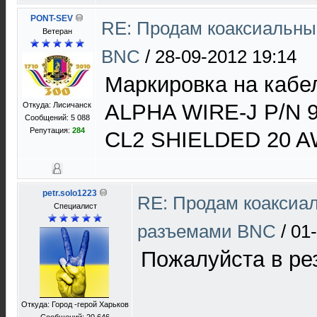
PONT-SEV
RE: Продам коаксиальны
Ветеран
BNC
/
28-09-2012 19:14
Маркировка на кабе
ALPHA WIRE-J P/N 
Откуда: Лисичанск
Сообщений: 5 088
Репутация:
284
CL2 SHIELDED 20 A
petr.solo1223
RE: Продам коаксиа
Специалист
разъемами BNC
/
01
Пожалуйста в ре
Откуда: Город -герой Харьков