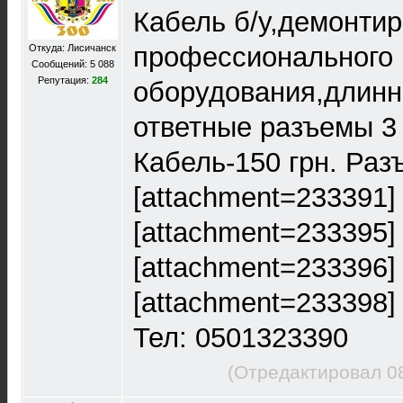
Кабель б/у,демонтир
профессионального
Откуда: Лисичанск
Сообщений: 5 088
Репутация:
284
оборудования,длинн
ответные разъемы 3 
Кабель-150 грн. Разъ
[attachment=233391]
[attachment=233395]
[attachment=233396]
[attachment=233398]
Тел: 0501323390
(Отредактировал 0