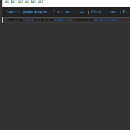
Администрация форума
Статистика форума
Обратная связь
Вер
|
|
|
Powered by
MyBB
, © 2001-2026
MyBB Group
and rewrite by
Hi Fidelity Forum