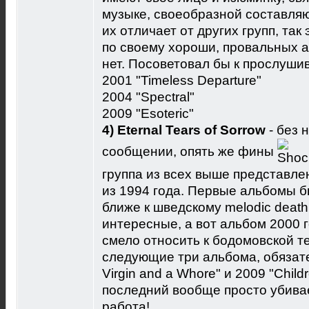
музыке, своеобразной составляю
их отличает от других групп, так
по своему хороши, провальных а
нет. Посоветовал бы к прослуш
2001 "Timeless Departure"
2004 "Spectral"
2009 "Esoteric"
4) Eternal Tears of Sorrow
- без 
сообщении, опять же фины
группа из всех выше представл
из 1994 года. Первые альбомы бы
ближе к шведскому melodic death
интересные, а вот альбом 2000 г
смело относить к бодомовской т
следующие три альбома, обязат
Virgin and a Whore" и 2009 "Childr
последний вообще просто убива
работа!