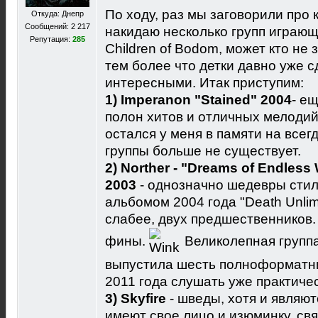
По ходу, раз мы заговорили про к
Откуда: Днепр
Сообщений: 2 217
накидаю несколько групп играющи
Репутация:
285
Children of Bodom, может кто не 
тем более что детки давно уже 
интересными. Итак приступим:
1) Imperanon "Stained" 2004
- е
полон хитов и отличных мелодий,
остался у меня в памяти на всег
группы больше не существует.
2) Norther - "Dreams of Endless
2003
- однозначно шедевры стиля
альбомом 2004 года "Death Unlimi
слабее, двух предшественников. 
фины.
Великолепная группа
выпустила шесть полноформатни
2011 года слушать уже практиче
3) Skyfire
- шведы, хотя и являют
имеют свое лицо и изюминку, св