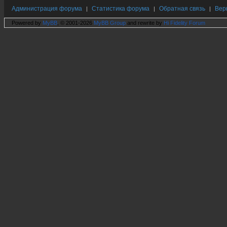
Администрация форума
Статистика форума
Обратная связь
Вер
|
|
|
Powered by
MyBB
, © 2001-2026
MyBB Group
and rewrite by
Hi Fidelity Forum