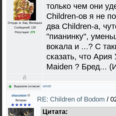
только чем они у
Children-ов я не 
Откуда: м. Бар, Вiнницька
два Children-a, ч
Сообщений: 128
Репутация:
279
"пианинку", умен
вокала и ...? С т
сказать, что Ария
Maiden ? Бред... 
windir
Выразили согласие:
sharanton
RE: Children of Bodom
/
0
Ветеран
Цитата: