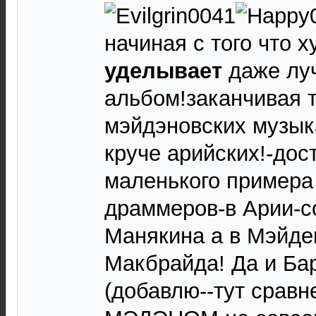
начиная с того что 
уделывает
даже лу
альбом!заканчивая т
мэйдэновских музык
круче арийских!-дос
маленького примера
драммеров-в Арии-с
Манякина а в Мэйде
Макбрайда! Да и Бар
(добавлю--тут срав