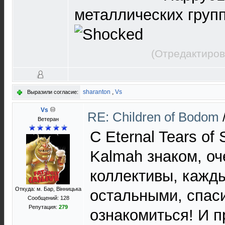
металлических групп
(Отредактиров
sharanton
,
Vs
Выразили согласие:
Vs
RE: Children of Bodom
Ветеран
С Eternal Tears of 
Kalmah знаком, о
коллективы, кажды
Откуда: м. Бар, Вiнницька
остальными, спас
Сообщений: 128
Репутация:
279
ознакомиться! И 