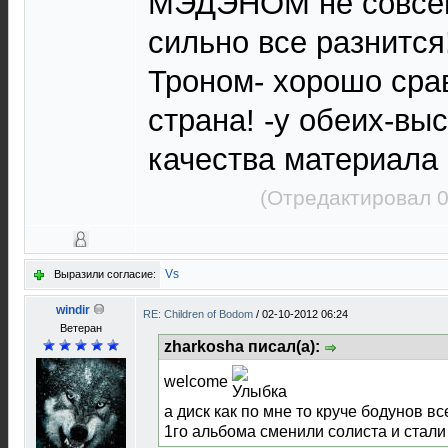
МЭДЭНОМ не совсем
сильно все разнится
Троном- хорошо сра
страна! -у обеих-вы
качества материала
(Отредактировал 0
Vs
Выразили согласие:
windir
RE: Children of Bodom
/
02-10-2012 06:24
Ветеран
zharkosha писал(а):
welcome
а диск как по мне то круче бодунов в
1го альбома сменили солиста и стали 