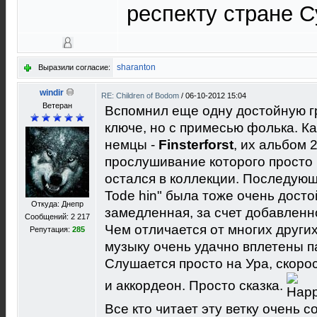
респекту стране 
sharanton
Выразили согласие:
windir
RE: Children of Bodom
/
06-10-2012 15:04
Ветеран
Вспомнил еще одну достойную г
ключе, но с примесью фолька. Ка
немцы -
Finsterforst
, их альбом 2
прослушивание которого просто 
остался в коллекции. Последующа
Tode hin" была тоже очень досто
Откуда: Днепр
замедленная, за счет добавленн
Сообщений: 2 217
Чем отличается от многих других 
Репутация:
285
музыку очень удачно вплетены парт
Слушается просто на Ура, скоро
и аккордеон. Просто сказка.
Все кто читает эту ветку очень 