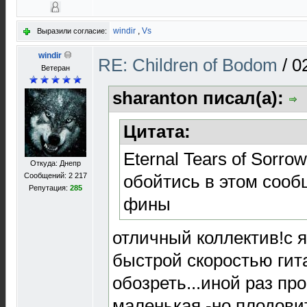
windir
,
Vs
Выразили согласие:
windir
RE: Children of Bodom
/
0
Ветеран
sharanton писал(а):
Цитата:
Eternal Tears of Sorro
Откуда: Днепр
обойтись в этом сооб
Сообщений: 2 217
Репутация:
285
фины
отличный коллектив!с 
быстрой скоростью гита
обозреть...иной раз пр
маленькая -но плодови