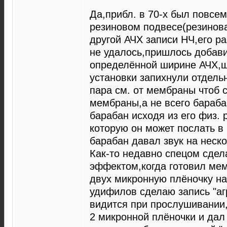
Да,прибл. в 70-х был повсе
резиновом подвесе(резинов
другой АЧХ записи НЧ,его р
не удалось,пришлось добави
определённой ширине АЧХ,шо
установки запихнули отдель
пара см. от мембраны чтоб 
мембраны,а не всего барабан
барабан исходя из его физ.
которую он может послать в
барабан давал звук на неск
Как-то недавно спецом сдел
эффектом,когда готовил ме
двух микронную плёночку н
удифилов сделаю запись "аг
видится при прослушивании,
2 микронной плёночки и дал