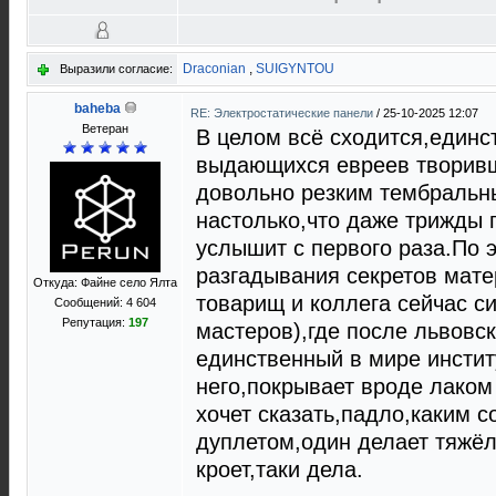
Draconian
,
SUIGYNTOU
Выразили согласие:
baheba
RE: Электростатические панели
/
25-10-2025 12:07
Ветеран
В целом всё сходится,единс
выдающихся евреев творивш
довольно резким тембральн
настолько,что даже трижды
услышит с первого раза.По э
разгадывания секретов мат
Откуда: Файне село Ялта
товарищ и коллега сейчас с
Сообщений: 4 604
Репутация:
197
мастеров),где после львовс
единственный в мире институ
него,покрывает вроде лаком 
хочет сказать,падло,каким 
дуплетом,один делает тяжёл
кроет,таки дела.