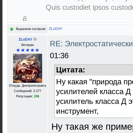
Quis custodiet ipsos custo
ZLoDAY
Выразили согласие:
ZLoDAY
RE: Электростатическ
Ветеран
01:36
Цитата:
Ну какая "природа пр
Откуда: Днепропетровск
усилителей класса Д
Сообщений: 3 277
Репутация:
196
усилитель класса Д 
инструмент,
Ну такая же приме