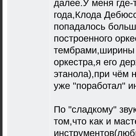
далее.У меня где-
года,Клода Дебюсс
попадалось больш
построенного орке
тембрами,ширины 
оркестра,я его дер
этанола),при чём 
уже "поработал" и
По "сладкому" зву
том,что как и мас
инструментов(любы