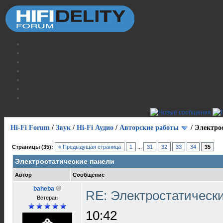
Hi-Fi Forum
/
Звук
/
Hi-Fi Аудио
/
Авторские работы
/
Электро
Страницы (35):
« Предыдущая страница
1
...
31
32
33
34
35
Электростатические панели
Автор
Сообщение
baheba
RE: Электростатическ
Ветеран
10:42