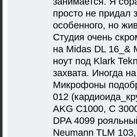
занимается. Я сбр
просто не придал 
особенного, но жи
Студия очень скро
на Midas DL 16_&
ноут под Klark Tek
захвата. Иногда н
Микрофоны подобр
012 (кардиоида_кр
AKG C1000, С 300
DPA 4099 рояльный
Neumann TLM 103, 