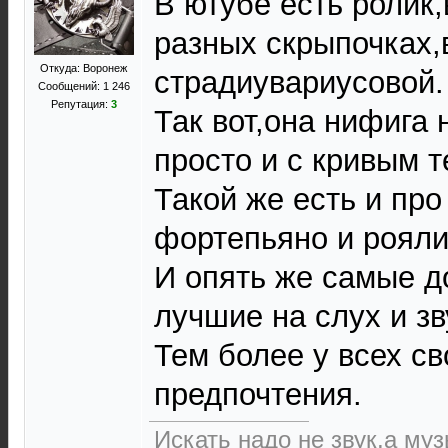
В ютубе есть ролик,
разных скрыпочках,
Откуда: Воронеж
страдиувариусовой.
Сообщений: 1 246
Репутация:
3
Так вот,она нифига
просто и с кривым 
Такой же есть и про
фортепьяно и рояли
И опять же самые д
лучшие на слух и зв
Тем более у всех с
предпочтения.
Искать надо не звук,а музы