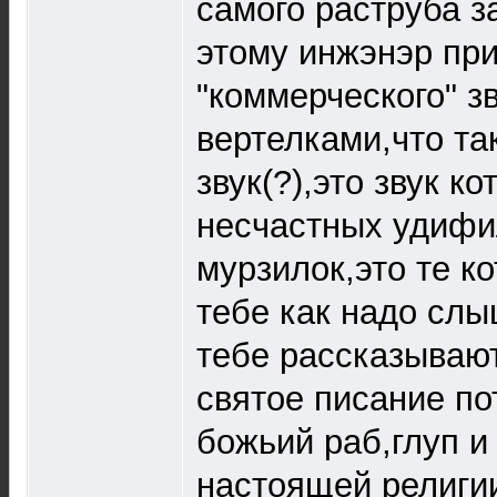
самого раструба з
этому инжэнэр пр
"коммерческого" з
вертелками,что та
звук(?),это звук к
несчастных удифи
мурзилок,это те к
тебе как надо слы
тебе рассказывают
святое писание по
божьий раб,глуп и 
настоящей религи