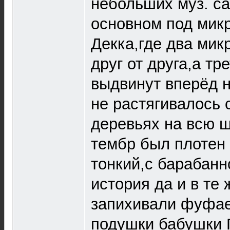
небольших муз. с
основном под мик
Декка,где два мик
друг от друга,а тр
выдвинут вперёд н
не растягивалось 
деревьях на всю ш
тембр был плотен 
тонкий,с барабанн
история да и в те
запихивали фуфае
подушки бабушки Г