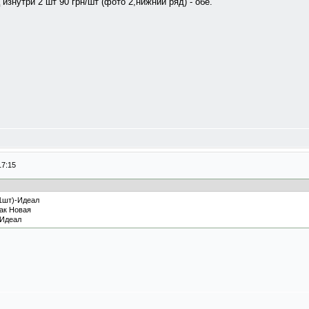
орец изнутри 2 шт 90 грн/шт (фото 2,нижний ряд) - обе.
17:15
 (1шт)-Идеал
-как Новая
5-Идеал