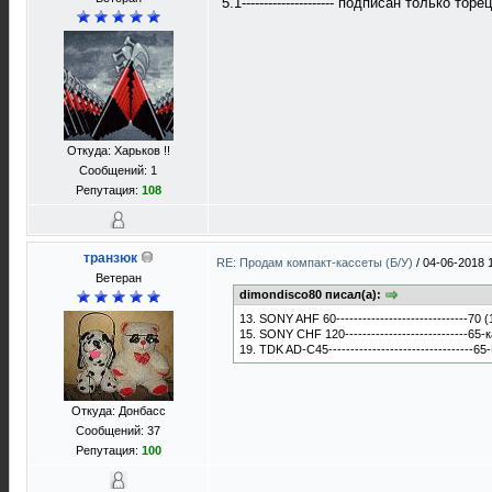
5.1--------------------- подписан только т
Откуда: Харьков !!
Сообщений: 1
Репутация:
108
транзюк
RE: Продам компакт-кассеты (Б/У)
/
04-06-2018 
Ветеран
dimondisco80 писал(а):
13. SONY AHF 60------------------------------70
15. SONY CHF 120----------------------------65
19. TDK AD-C45---------------------------------6
Откуда: Донбасс
Сообщений: 37
Репутация:
100