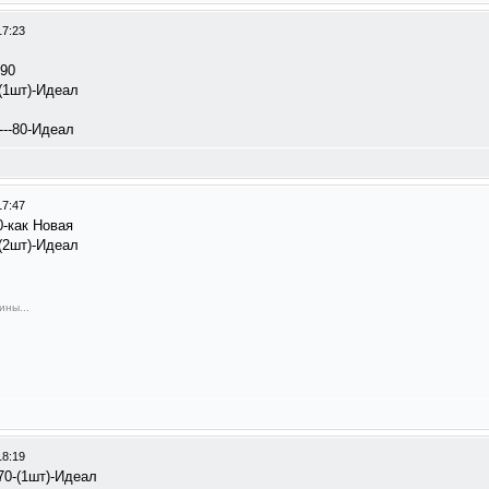
17:23
-90
70-(1шт)-Идеал
---80-Идеал
17:47
100-как Новая
70-(2шт)-Идеал
ины...
18:19
-70-(1шт)-Идеал