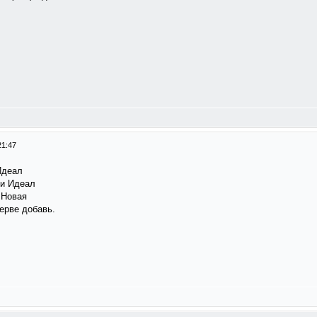
21:47
-Идеал
чти Идеал
ак Новая
зерве добавь.