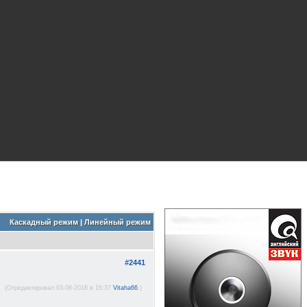
Каскадный режим
|
Линейный режим
#2441
(Отредактировал 03-06-2018 в 16:37
Vitaha66
.)