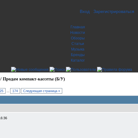
Вход
Зарегистрироваться
Главная
Новости
Обзоры
Статьи
Музыка
Бренды
Каталог
/
Продам компакт-кассеты (Б/У)
25
...
174
Следующая страница »
16:36