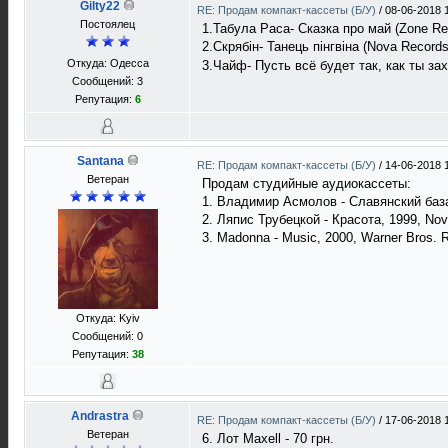
Gilty22
RE: Продам компакт-кассеты (Б/У)
/
08-06-2018 
Постоялец
1.Табула Раса- Сказка про май (Zone Re
2.Скрябін- Танець пінгвіна (Nova Records
Откуда: Одесса
3.Чайф- Пусть всё будет так, как ты зах
Сообщений: 3
Репутация:
6
Santana
RE: Продам компакт-кассеты (Б/У)
/
14-06-2018 
Ветеран
Продам студийные аудиокассеты:
1. Владимир Асмолов - Славянский базар
2. Ляпис Трубецкой - Красота, 1999, Nov
3. Madonna - Music, 2000, Warner Bros. R
Откуда: Kyiv
Сообщений: 0
Репутация:
38
Andrastra
RE: Продам компакт-кассеты (Б/У)
/
17-06-2018 
Ветеран
6. Лот Maxell - 70 грн.