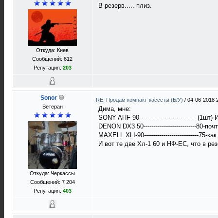
В резерв..... плиз.
Откуда: Киев
Сообщений: 612
Репутация:
203
Sonor
RE: Продам компакт-кассеты (Б/У)
/
04-06-2018 
Ветеран
Дима, мне:
SONY AHF 90------------------------------(1шт)
DENON DX3 50---------------------------80-по
MAXELL XLI-90----------------------------75-к
И вот те две Хл-1 60 и НФ-ЕС, что в ре
Откуда: Черкассы
Сообщений: 7 204
Репутация:
403