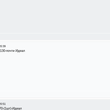
20:39
--130-почти Идеал
20:51
-70-(1шт)-Идеал