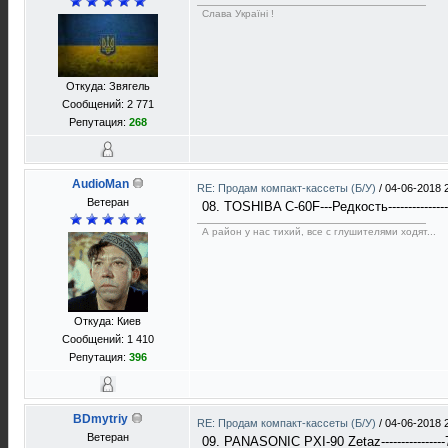
Слава Україні !
Откуда: Звягель
Сообщений: 2 771
Репутация:
268
AudioMan
RE: Продам компакт-кассеты (Б/У)
/
04-06-2018 
Ветеран
08. TOSHIBA C-60F---Редкость-------------
А район у нас тихий, все с глушителями ходят...
Откуда: Киев
Сообщений: 1 410
Репутация:
396
BDmytriy
RE: Продам компакт-кассеты (Б/У)
/
04-06-2018 
Ветеран
09. PANASONIC PXI-90 Zetaz---------------