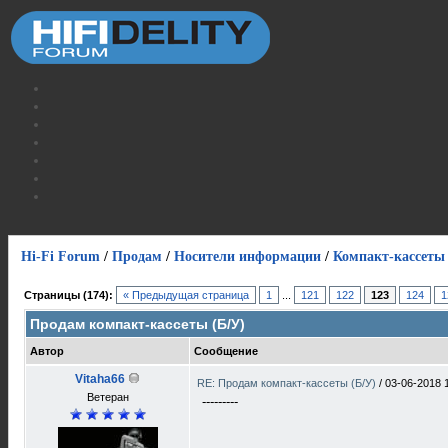
Hi-Fi Forum
/
Продам
/
Носители информации
/
Компакт-кассеты
Страницы (174):
« Предыдущая страница
1
...
121
122
123
124
1
Продам компакт-кассеты (Б/У)
Автор
Сообщение
Vitaha66
RE: Продам компакт-кассеты (Б/У)
/
03-06-2018 
Ветеран
---------