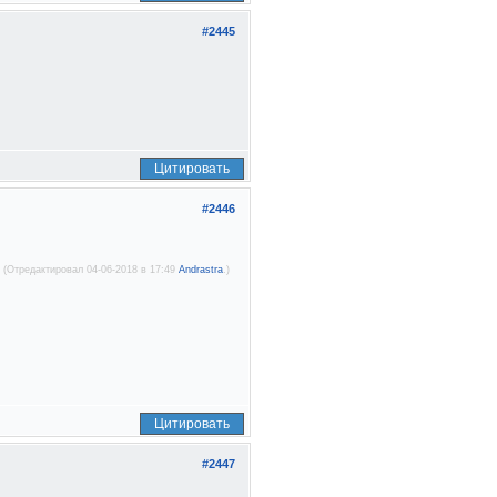
#2445
Цитировать
#2446
(Отредактировал 04-06-2018 в 17:49
Andrastra
.)
Цитировать
#2447