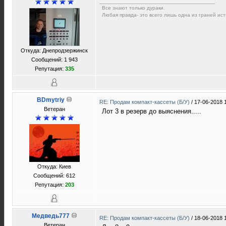
Все знают только дураки.
Любая правда- это всего лишь одна из граней ист
Откуда: Днепродзержинск
Сообщений: 1 943
Репутация:
335
BDmytriy
RE: Продам компакт-кассеты (Б/У)
/
17-06-2018 
Ветеран
Лот 3 в резерв до выяснения.....
Откуда: Киев
Сообщений: 612
Репутация:
203
Медведь777
RE: Продам компакт-кассеты (Б/У)
/
18-06-2018 
Ветеран