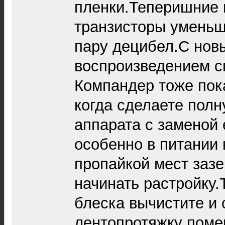
пленки.Теперишние
транзисторы умень
пару децибел.С нов
воспроизведением с
Компандер тоже пока
когда сделаете пол
аппарата с заменой 
особенно в питании 
пропайкой мест заз
начинать растройку.
блеска вычистите и
лентопротяжку поме