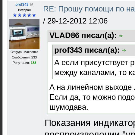
prof343
RE: Прошу помощи по на
Ветеран
/
29-12-2012 12:06
VLAD86 писал(а):
prof343 писал(а):
Откуда: Макеевка
Сообщений: 233
А если присутствует 
Репутация:
188
между каналами, то ка
А на линейном выходе 
Если да, то можно подо
шумодава.
Показания индикато
воспроизведении "у