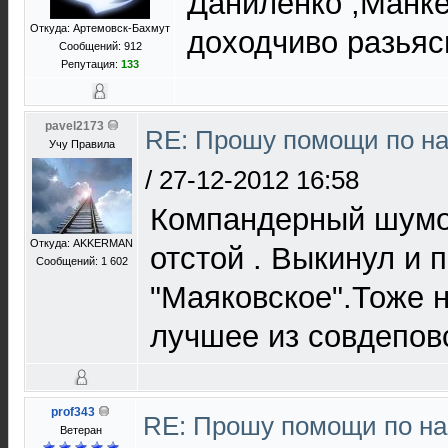
Даниленко ,Манке
Откуда: Артемовск-Бахмут
доходчиво разьяс
Сообщений: 912
Репутация:
133
pavel2173
RE: Прошу помощи по на
Учу Правила
/
27-12-2012 16:58
Компандерный шумо
Откуда: АKKERMAN
отстой . Выкинул и 
Сообщений: 1 602
"Маяковское".Тоже н
лучшее из совдепов
prof343
RE: Прошу помощи по на
Ветеран