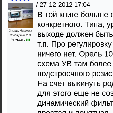
/
27-12-2012 17:04
В той книге больше 
конкретного. Типа, 
Откуда: Макеевка
выходе должен быть
Сообщений: 233
Репутация:
188
т.п. Про регулиров
ничего нет. Орель 1
схема УВ там более 
подстроечного резис
На счет выкинуть ро
для этого еще не со
динамический фильт
простая и понятная, 