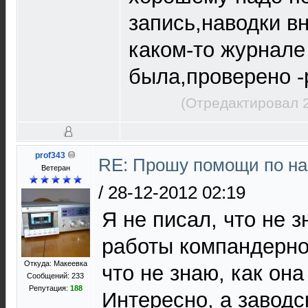
запись,наводки в
каком-то журнале
была,проверено -
(Отредактировал 2
prof343
RE: Прошу помощи по на
Ветеран
/
28-12-2012 02:19
Я не писал, что не 
работы компандерно
Откуда: Макеевка
что не знаю, как она
Сообщений: 233
Репутация:
188
Интересно, а заводс