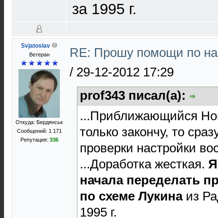
за 1995 г.
Svjatoslav
RE: Прошу помощи по на
Ветеран
/
29-12-2012 17:29
prof343 писал(а):
...Приближающийся Нов
Откуда: Бердянськ
только закончу, то сра
Сообщений: 1 171
Репутация:
336
проверки настройки во
...Доработка жесткая.
Я
начала переделать п
по схеме Лукина
из Ра
1995 г.