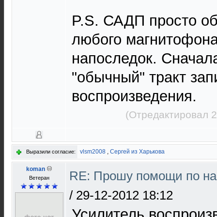
P.S. САДП просто о
любого магнитофона,
напоследок. Сначал
"обычный" тракт зап
воспроизведения.
(Отредактировал 2
vlsm2008
,
Сергей из Харькова
Выразили согласие:
koman
RE: Прошу помощи по на
Ветеран
/
29-12-2012 18:12
Усилитель воспроиз