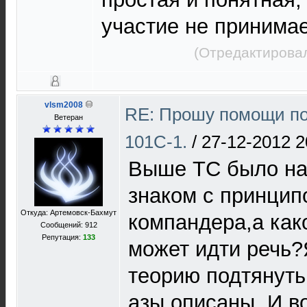
участие не принимае
(Отредактировал
vlsm2008
RE: Прошу помощи по
Ветеран
101С-1.
/
27-12-2012 2
Выше ТС было на
знаком с принцип
Откуда: Артемовск-Бахмут
компандера,а как
Сообщений: 912
Репутация:
133
может идти речь?
теорию подтянуть.
азы описаны. И в