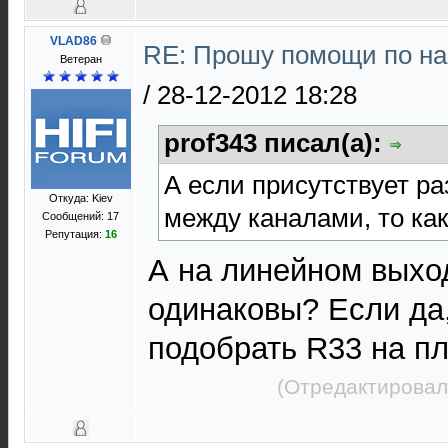
VLAD86
RE: Прошу помощи по на
Ветеран
/
28-12-2012 18:28
prof343 писал(а):
А если присутствует р
Откуда: Kiev
между каналами, то как
Сообщений: 17
Репутация:
16
А на линейном выхо
одинаковы? Если да
подобрать R33 на п
(Отредактировал