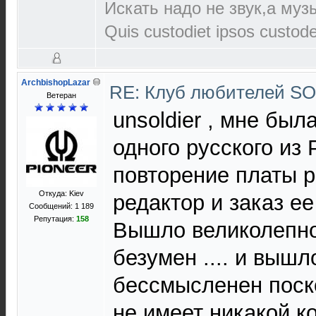
Искать надо не звук,а музы
Quis custodiet ipsos custod
ArchbishopLazar
RE: Клуб любителей S
Ветеран
unsoldier , мне был
одного русского из 
повторение платы р
Откуда: Kiev
редактор и заказ ее
Сообщений: 1 189
Репутация:
158
Вышло великолепно 
безумен .... и вышл
бессмысленен поск
не имеет никакой к