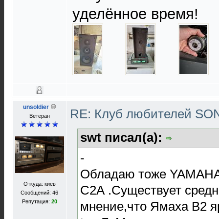
уделённое время!
unsoldier
RE: Клуб любителей S
Ветеран
swt писал(а):
-
Обладаю тоже YAMAHA 
Откуда: киев
С2А .Существует сред
Сообщений: 46
Репутация:
20
мнение,что Ямаха В2 я