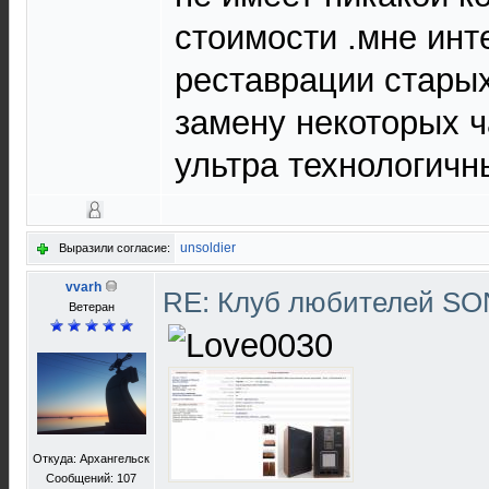
стоимости .мне ин
реставрации старых
замену некоторых ч
ультра технологичн
unsoldier
Выразили согласие:
vvarh
RE: Клуб любителей S
Ветеран
Откуда: Архангельск
Сообщений: 107