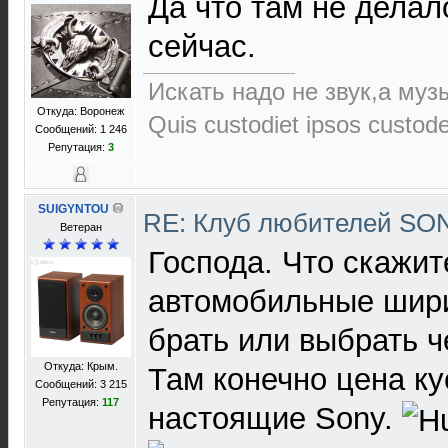
Да что там не делал
сейчас.
Искать надо не звук,а музы
Откуда: Воронеж
Quis custodiet ipsos custod
Сообщений: 1 246
Репутация:
3
SUIGYNTOU
RE: Клуб любителей S
Ветеран
Господа. Что скажит
автомобильные шири
брать или выбрать ч
Откуда: Крым.
Там конечно цена ку
Сообщений: 3 215
Репутация:
117
настоящие Sony.