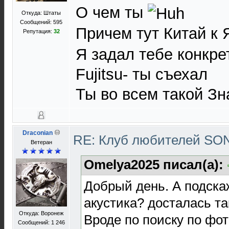
О чем ты
Откуда: Штаты
Сообщений: 595
Причем тут Китай к
Репутация:
32
Я задал тебе конкре
Fujitsu- ты съехал
Ты во всем такой З
Draconian
RE: Клуб любителей S
Ветеран
Omelya2025 писал(а):
Добрый день. А подскаж
акустика? досталась та
Откуда: Воронеж
Вроде по поиску по фо
Сообщений: 1 246