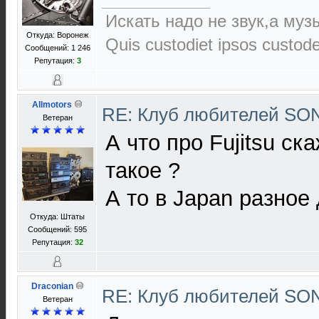
Искать надо не звук,а музы
Откуда: Воронеж
Quis custodiet ipsos custod
Сообщений: 1 246
Репутация:
3
Allmotors
RE: Клуб любителей S
Ветеран
А что про Fujitsu с
такое ?
А то в Japan разное
Откуда: Штаты
Сообщений: 595
Репутация:
32
Draconian
RE: Клуб любителей S
Ветеран