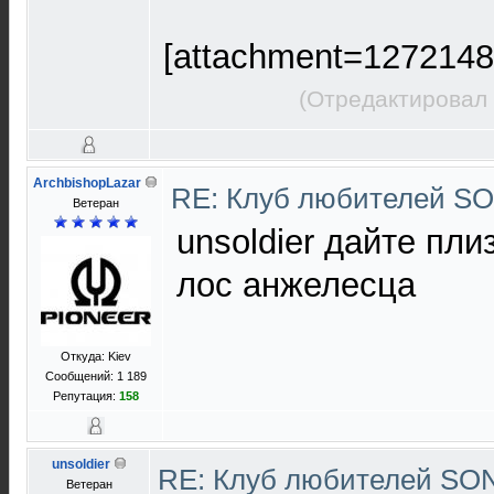
[attachment=1272148
(Отредактировал 
ArchbishopLazar
RE: Клуб любителей S
Ветеран
unsoldier дайте пли
лос анжелесца
Откуда: Kiev
Сообщений: 1 189
Репутация:
158
unsoldier
RE: Клуб любителей S
Ветеран