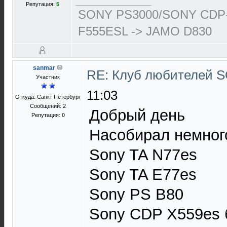
Репутация:
5
SONY PS3000/SONY CDP-
F555ESL -> JAMO D830
sanmar
RE: Клуб любителей
Участник
11:03
Откуда: Санкт Петербург
Сообщений: 2
Добрый день
Репутация:
0
Насобирал немног
Sony TA N77es
Sony TA E77es
Sony PS B80
Sony CDP X559es 