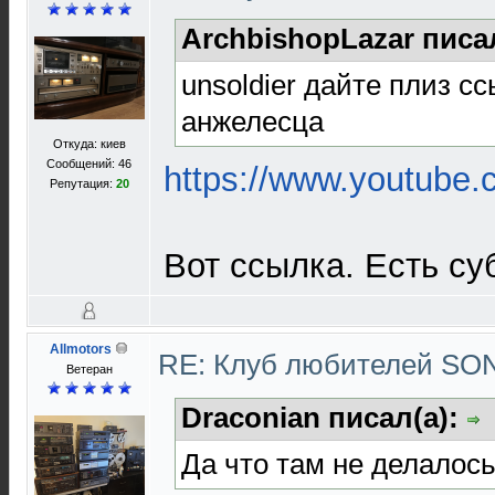
ArchbishopLazar писа
unsoldier дайте плиз с
анжелесца
Откуда: киев
Сообщений: 46
https://www.youtube.
Репутация:
20
Вот ссылка. Есть су
Allmotors
RE: Клуб любителей S
Ветеран
Draconian писал(а):
Да что там не делалось