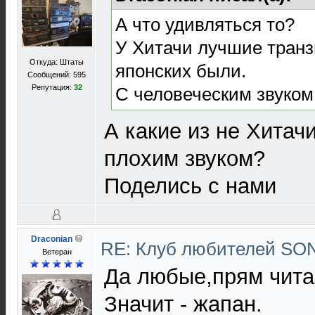
А что удивляться то?
У Хитачи лучшие транз
Откуда: Штаты
японских были.
Сообщений: 595
Репутация:
32
С человеческим звуком
А какие из не Хитач
плохим звуком?
Поделись с нами
Draconian
RE: Клуб любителей S
Ветеран
Да любые,прям чита
Значит - жапан.