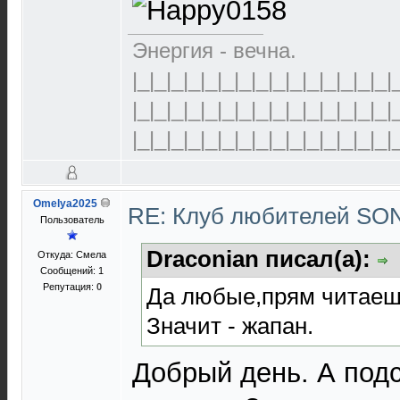
Энергия - вечна.
|_|_|_|_|_|_|_|_|_|_|_|_|_|_|_|
|_|_|_|_|_|_|_|_|_|_|_|_|_|_|_|
|_|_|_|_|_|_|_|_|_|_|_|_|_|_|_|
Omelya2025
RE: Клуб любителей S
Пользователь
Draconian писал(а):
Откуда: Смела
Сообщений: 1
Репутация:
0
Да любые,прям читаеш
Значит - жапан.
Добрый день. А подс