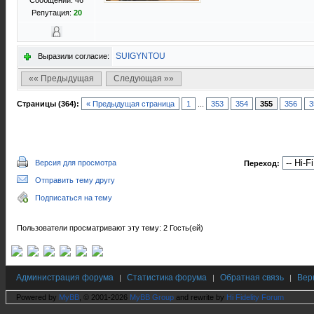
Сообщений: 46
Репутация:
20
SUIGYNTOU
Выразили согласие:
«« Предыдущая
Следующая »»
Страницы (364):
« Предыдущая страница
1
...
353
354
355
356
3
Версия для просмотра
Переход:
Отправить тему другу
Подписаться на тему
Пользователи просматривают эту тему: 2 Гость(ей)
Администрация форума
Статистика форума
Обратная связь
Вер
|
|
|
Powered by
MyBB
, © 2001-2026
MyBB Group
and rewrite by
Hi Fidelity Forum