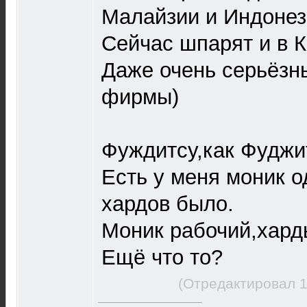
Малайзии и Индонези
Сейчас шпарят и в К
Даже очень серьёзн
фирмы)
Фуждитсу,как Фуджи
Есть у меня моник о
хардов было.
Моник рабочий,харды
Ещё что то?
(Отредактировал 1