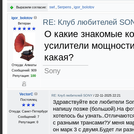
swt
,
Serpens
,
igor_bolotov
Выразили согласие:
igor_bolotov
RE: Клуб любителей S
Ветеран
О какие знакомые к
усилители мощности 
какая?
Откуда: Алматы
Sony
Сообщений: 909
Репутация:
100
VectorC
RE: Клуб любителей SONY
/
22-11-2025 22:21
Постоялец
Здравствуйте все любители Sony
напишу позже (большой).На фот
Откуда: Санкт-Петербург
хотелось бы узнать..Отличаются
Сообщений: 7
c разными трансами?У меня марк
Репутация:
0
он марк 3 с двумя.Будет ли разн