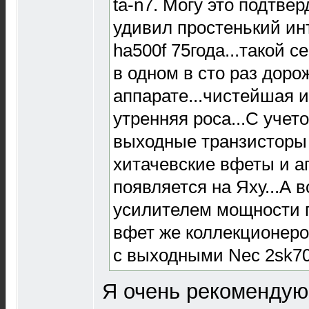
ta-n7. Могу это подтверд
удивил простенький инт
ha500f 75года...такой 
в одном в сто раз доро
аппарате...чистейшая и
утренняя роса...С учето
выходные транзисторы 
хитачевские вфеты и а
появляется на Яху...А
усилителем мощности 
вфет же коллекционеров
с выходными Nec 2sk70
Я очень рекомендую