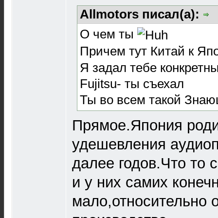
Allmotors писал(а):
О чем ты
Причем тут Китай к Яп
Я задал тебе конкретн
Fujitsu- ты съехал
Ты во всем такой Зна
Прямое.Япония роди
удешевления аудиоп
далее годов.Что то 
и у них самих конеч
мало,относительно 