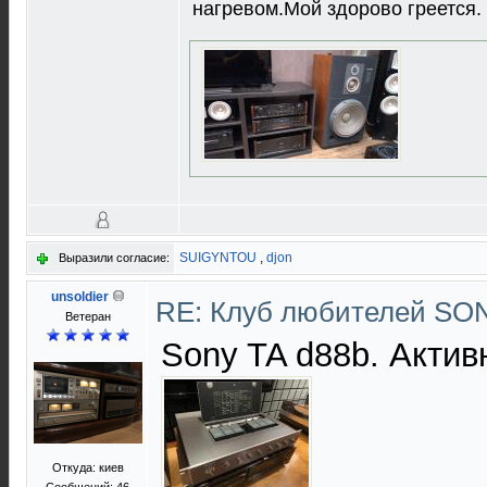
нагревом.Мой здорово греется.
SUIGYNTOU
,
djon
Выразили согласие:
unsoldier
RE: Клуб любителей S
Ветеран
Sony TA d88b. Актив
Откуда: киев