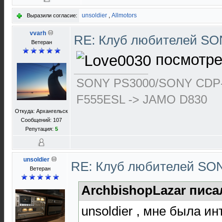
unsoldier
,
Allmotors
Выразили согласие:
vvarh
RE: Клуб любителей S
Ветеран
посмотрет
SONY PS3000/SONY CDP-
F555ESL -> JAMO D830
Откуда: Архангельск
Сообщений: 107
Репутация:
5
unsoldier
RE: Клуб любителей S
Ветеран
ArchbishopLazar писа
unsoldier , мне была и