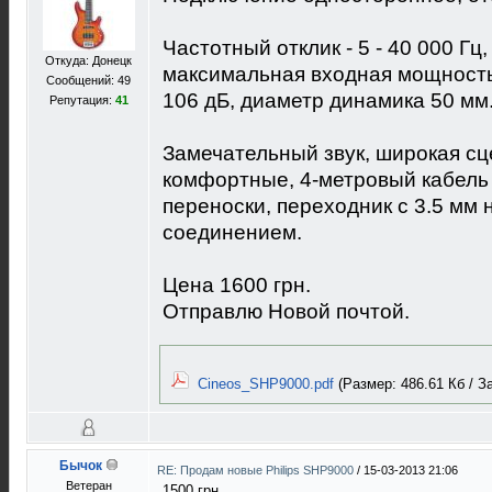
Частотный отклик - 5 - 40 000 Гц
Откуда: Донецк
максимальная входная мощность
Сообщений: 49
106 дБ, диаметр динамика 50 мм
Репутация:
41
Замечательный звук, широкая сце
комфортные, 4-метровый кабель 
переноски, переходник с 3.5 мм 
соединением.
Цена 1600 грн.
Отправлю Новой почтой.
Cineos_SHP9000.pdf
(Размер: 486.61 Кб / За
Бычок
RE: Продам новые Philips SHP9000
/
15-03-2013 21:06
Ветеран
1500 грн