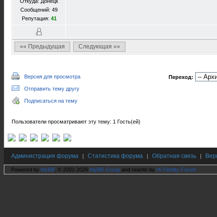
Откуда: Донецк
Сообщений: 49
Репутация:
41
«« Предыдущая
Следующая »»
Версия для просмотра
Переход:
Отправить тему другу
Подписаться на тему
Пользователи просматривают эту тему: 1 Гость(ей)
Администрация форума
Статистика форума
Обратная связь
Вер
|
|
|
Powered by
MyBB
, © 2001-2026
MyBB Group
and rewrite by
Hi Fidelity Forum