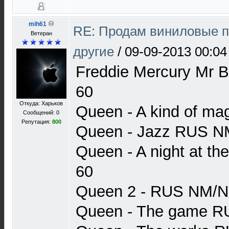
mih61
RE: Продам виниловые п
Ветеран
другие
/
09-09-2013 00:04
Freddie Mercury Mr
60
Откуда: Харьков
Queen - A kind of m
Сообщений: 0
Репутация:
800
Queen - Jazz RUS N
Queen - A night at 
60
Queen 2 - RUS NM/
Queen - The game 