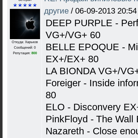
другие
/
06-09-2013 20:54
DEEP PURPLE - Perfe
VG+/VG+ 60
Откуда: Харьков
BELLE EPOQUE - Mi
Сообщений: 0
Репутация:
800
EX+/EX+ 80
LA BIONDA VG+/VG+
Foreiger - Inside in
80
ELO - Disconvery E
PinkFloyd - The Wall
Nazareth - Close enou