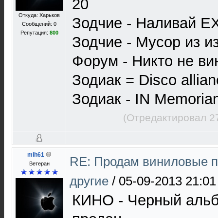
20
Откуда: Харьков
Зодчие - Наливай E
Сообщений: 0
Репутация:
800
Зодчие - Мусор из 
Форум - Никто не в
Зодиак = Disco alli
Зодиак - IN Memori
(Отредактировал 2
mih61
RE: Продам виниловые п
Ветеран
другие
/
05-09-2013 21:01
КИНО - Черный аль