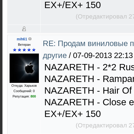
EX+/EX+ 150
(Отредактировал 2
mih61
RE: Продам виниловые п
Ветеран
другие
/
07-09-2013 22:13
NAZARETH - 2*2 Ru
NAZARETH - Rampa
Откуда: Харьков
NAZARETH - Hair Of
Сообщений: 0
Репутация:
800
NAZARETH - Close eno
EX+/EX+ 150
(Отредактировал 2