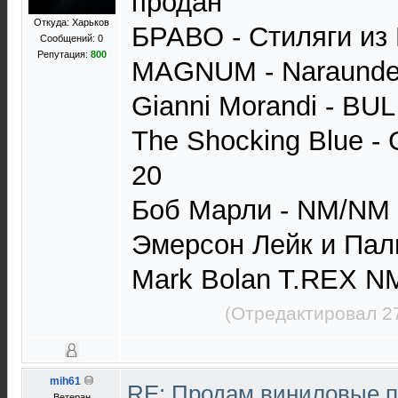
продан
Откуда: Харьков
БРАВО - Стиляги из
Сообщений: 0
Репутация:
800
MAGNUM - Naraunde
Gianni Morandi - BU
The Shocking Blue - 
20
Боб Марли - NM/NM
Эмерсон Лейк и Па
Mark Bolan T.REX N
(Отредактировал 2
mih61
RE: Продам виниловые п
Ветеран