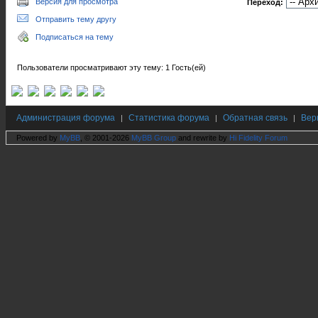
Версия для просмотра
Переход:
Отправить тему другу
Подписаться на тему
Пользователи просматривают эту тему: 1 Гость(ей)
Администрация форума
Статистика форума
Обратная связь
Вер
|
|
|
Powered by
MyBB
, © 2001-2026
MyBB Group
and rewrite by
Hi Fidelity Forum