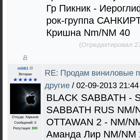
Гр Пикник - Иерогл
рок-группа САНКИРТ
Кришна Nm/NM 40
(Отредактировал 2
mih61
RE: Продам виниловые п
Ветеран
другие
/
02-09-2013 21:44
BLACK SABBATH -
SABBATH RUS NM/N
Откуда: Харьков
OTTAWAN 2 - NM/N
Сообщений: 0
Репутация:
800
Аманда Лир NM/NM 