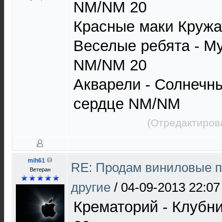
NM/NM 20
Красные маки Кружа
Веселые ребята - М
NM/NM 20
Aкварели - Солнечн
сердце NM/NM
(Отредактиров
mih61
RE: Продам виниловые п
Ветеран
другие
/
04-09-2013 22:07
Крематорий - Клубн