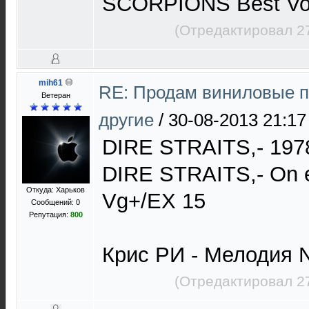
SCORPIONS Best Vo
(Отредактировал 2
mih61
RE: Продам виниловые п
Ветеран
другие
/
30-08-2013 21:17
DIRE STRAITS,- 19
DIRE STRAITS,- On e
Откуда: Харьков
Vg+/EX 15
Сообщений: 0
Репутация:
800
Крис РИ - Мелодия 
(Отредактировал 2