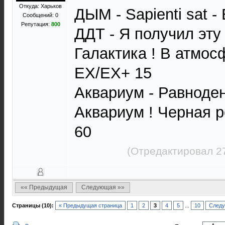
Откуда: Харьков
ДЫМ - Sapienti sat -
Сообщений: 0
Репутация:
800
ДДТ - Я получил эт
Галактика ! В атмос
EX/EX+ 15
Аквариум - Равноде
Аквариум ! Черная р
60
(Отредактировал 2
«« Предыдущая
Следующая »»
Страницы (10):
« Предыдущая страница
1
2
3
4
5
...
10
Следу