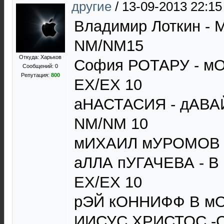
другие
/
13-09-2013 22:15
Владимир Лоткин - 
NM/NM15
Откуда: Харьков
София РОТАРУ - 
Сообщений: 0
Репутация:
800
EX/EX 10
аНАСТАСИЯ - дАВ
NM/NM 10
мИХАИЛ мУРОМОВ 
аЛЛА пУГАЧЕВА - 
EX/EX 10
рЭЙ кОННИФФ В мО
ИИСУС ХРИСТОС -