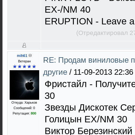
EX-/NM 40
ERUPTION - Leave a
(Отредактировал 2
mih61
RE: Продам виниловые п
Ветеран
другие
/
11-09-2013 22:36
Фристайл - Получит
30
Откуда: Харьков
Звезды Дискотек Се
Сообщений: 0
Репутация:
800
Голицын EX/NM 30
Виктор Березинский 