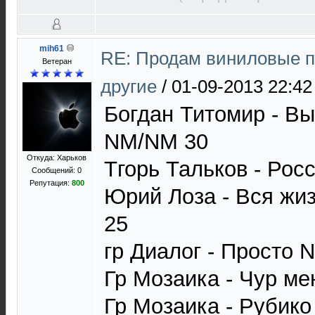
mih61
RE: Продам виниловые п
Ветеран
другие
/
01-09-2013 22:42
Богдан Титомир - Вы
NM/NM 30
Откуда: Харьков
Тгорь Тальков - Рос
Сообщений: 0
Репутация:
800
Юрий Лоза - Вся жи
25
гр Диалог - Просто 
Гр Мозаика - Чур м
Гр Мозаика - Рубик