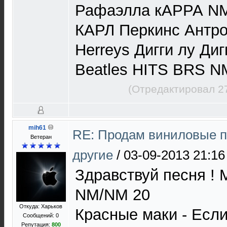
Рафаэлла кАРРА N
КАРЛ Перкинс Антр
Herreys Дигги лу Ди
Beatles HITS BRS N
(Отредактировал 2
mih61
RE: Продам виниловые п
Ветеран
другие
/
03-09-2013 21:16
Здравствуй песня !
NM/NM 20
Откуда: Харьков
Красные маки - Есл
Сообщений: 0
Репутация:
800