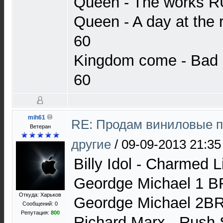
Queen - The works 
Queen - A day at th
60
Kingdom come - Bad
60
mih61
RE: Продам виниловые п
Ветеран
другие
/
09-09-2013 21:35
Billy Idol - Charmed
Geordge Michael 1 
Откуда: Харьков
Geordge Michael 2B
Сообщений: 0
Репутация:
800
Richard Marx - Rush