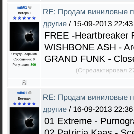
mih61
RE: Продам виниловые п
Ветеран
другие
/
15-09-2013 22:43
FREE -Heartbreake
WISHBONE ASH - Ar
Откуда: Харьков
GRAND FUNK - Clos
Сообщений: 0
Репутация:
800
(Отредактировал 2
mih61
RE: Продам виниловые п
Ветеран
другие
/
16-09-2013 22:36
01 Extreme - Purnogr
02 Patricia Kaas - S