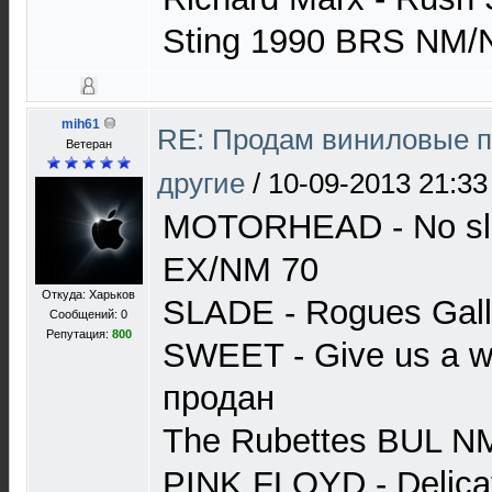
Sting 1990 BRS NM/
mih61
RE: Продам виниловые п
Ветеран
другие
/
10-09-2013 21:33
MOTORHEAD - No sle
EX/NM 70
Откуда: Харьков
SLADE - Rogues Gal
Сообщений: 0
Репутация:
800
SWEET - Give us a 
продан
The Rubettes BUL N
PINK FLOYD - Delica