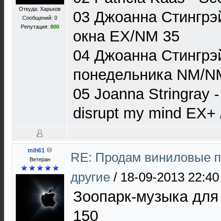
Откуда: Харьков
03 Джоанна Стингрэ
Сообщений: 0
Репутация:
800
окна EX/NM 35
04 Джоанна Стингрэ
понедельника NM/N
05 Joanna Stringray 
disrupt my mind EX+
mih61
RE: Продам виниловые п
Ветеран
другие
/
18-09-2013 22:40
Зоопарк-музыка дл
150