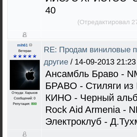
40
(Отредактировал 2
mih61
RE: Продам виниловые п
Ветеран
другие
/
14-09-2013 21:23
Ансамбль Браво - N
БРАВО - Стиляги из
Откуда: Харьков
КИНО - Черный аль
Сообщений: 0
Репутация:
800
Rock Aid Armenia - 
Электроклуб - Д.Ту