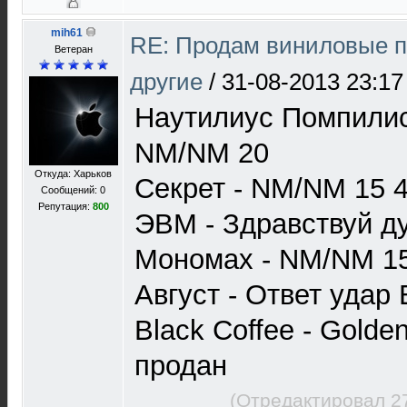
mih61
RE: Продам виниловые п
Ветеран
другие
/
31-08-2013 23:17
Наутилиус Помпилис
NM/NM 20
Откуда: Харьков
Секрет - NM/NM 15
Сообщений: 0
Репутация:
800
ЭВМ - Здравствуй 
Мономах - NM/NM 1
Август - Ответ удар
Black Coffee - Gold
продан
(Отредактировал 2