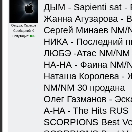
ДЫМ - Sapienti sat -
Жанна Агузарова - 
Откуда: Харьков
Сергей Минаев NM/
Сообщений: 0
Репутация:
800
НИКА - Последний п
ЛЮБЭ -Атас NM/NM
НА-НА - Фаина NM/
Наташа Королева -
NM/NM 30 продана
Олег Газманов - Эс
A-HA - The Hits RU
SCORPIONS Best Vo