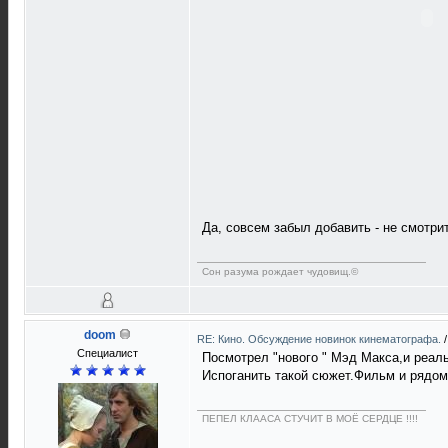
Да, совсем забыл добавить - не смотри
Сон разума рождает чудовищ.©
doom
RE: Кино. Обсуждение новинок кинематографа.
Специалист
Посмотрел "нового " Мэд Макса,и реальн
Испоганить такой сюжет.Фильм и рядом
ПЕПЕЛ КЛААСА СТУЧИТ В МОЁ СЕРДЦЕ !!!!