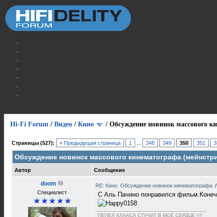
Hi-Fi Forum
/
Видео
/
Кино
/
Обсуждение новинок массового ки
Страницы (527):
« Предыдущая страница
1
...
348
349
350
351
3
Обсуждение новинок массового кинематографа (мейнстри
Автор
Сообщение
doom
RE: Кино. Обсуждение новинок кинематографа.
Специалист
С Аль Пачино понравился фильм.Конечно 
ПЕПЕЛ КЛААСА СТУЧИТ В МОЁ СЕРДЦЕ !!!!