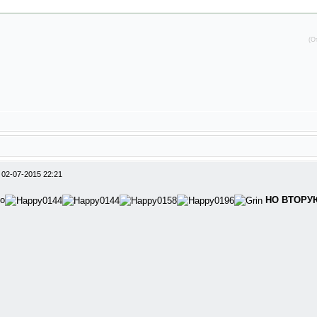
(О
/
02-07-2015 22:21
но
НО ВТОРУ