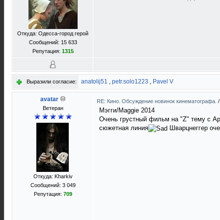
Откуда: Одесса-город герой
Сообщений: 15 633
Репутация:
1315
anatolij51
,
petr.solo1223
,
Pavel V
Выразили согласие:
avatar
RE: Кино. Обсуждение новинок кинематографа.
Ветеран
Мэгги/Maggie 2014
Очень грустный фильм на "Z" тему с А
сюжетная линия
Шварцнеггер очен
Откуда: Kharkiv
Сообщений: 3 049
Репутация:
709