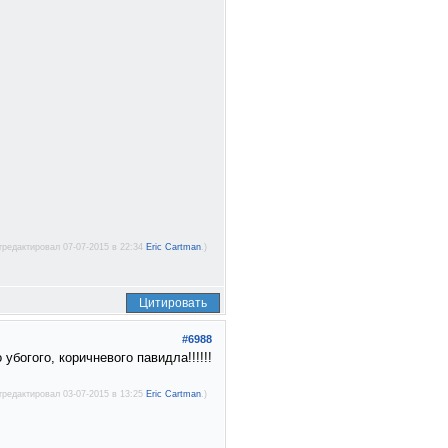
тредактировал 07-07-2015 в 22:34
Eric Cartman
.)
Цитировать
#6988
богого, коричневого павидла!!!!!!
тредактировал 03-07-2015 в 13:25
Eric Cartman
.)