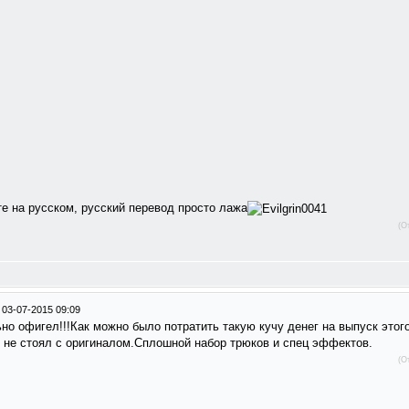
те на русском, русский перевод просто лажа
(О
/
03-07-2015 09:09
о офигел!!!Как можно было потратить такую кучу денег на выпуск этого у
 не стоял с оригиналом.Сплошной набор трюков и спец эффектов.
(О