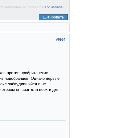
тредактировал 07-07-2015 в 22:33
Eric Cartman
.)
Цитировать
#6984
ков против пробританских
из новобранцев. Однако первые
тохе заблудившийся и не
котором он враг для всех и для