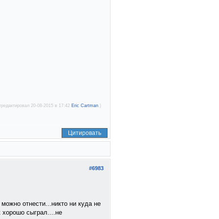
тредактировал 20-08-2015 в 17:42
Eric Cartman
.)
Цитировать
#6983
можно отнести...никто ни куда не
 хорошо сыграл....не