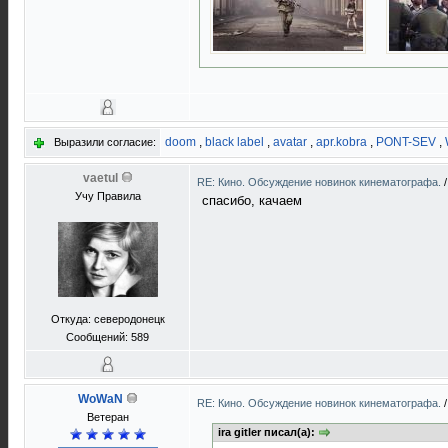
doom
,
black label
,
avatar
,
apr.kobra
,
PONT-SEV
,
Выразили согласие:
vaetul
RE: Кино. Обсуждение новинок кинематографа.
Учу Правила
спасибо, качаем
Откуда: северодонецк
Сообщений: 589
WoWaN
RE: Кино. Обсуждение новинок кинематографа.
Ветеран
ira gitler писал(а):