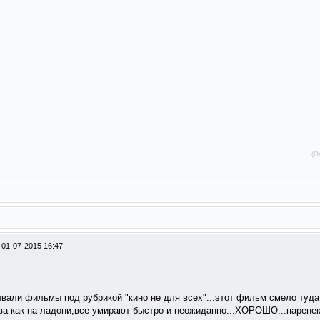
(О
/
01-07-2015 16:47
ывали фильмы под рубрикой "кино не для всех"...этот фильм смело туда 
ва как на ладони,все умирают быстро и неожиданно...ХОРОШО...паренек