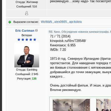
рекомендую....кому надо- так посмотрят
Откуда: Житомир
Сообщений: 516
WoWaN
,
alex0665
,
apr.kobra
Выразили согласие:
Eric Cartman
RE: Кино. Обсуждение новинок кинематографа.
Ветеран
71 / '71 (2014)
kinopoisk.ru/film/728548/
Кинопоиск: 6.955
IMDb: 7.20
1971-й год. Северную Ирландию (брита
протестантов. Для наведения порядка 
же боевые столкновения с мятежниками
Откуда: Earthling
добравшийся до точки эвакуации, вынуж
Сообщений: 2 945
каждого...
Репутация:
135
Очень достойный фильм. И экшн, и драм
Вполне рекомендую.