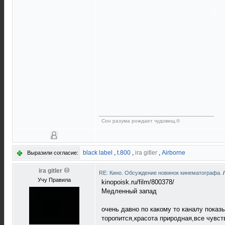
Сон разума рождает чудовищ.©
black label
,
t.800
,
ira gitler
,
Airborne
Выразили согласие:
ira gitler
RE: Кино. Обсуждение новинок кинематографа.
Учу Правила
kinopoisk.ru/film/800378/
Медленный запад
очень давно по какому то каналу показ
торопится,красота природная,все чувст