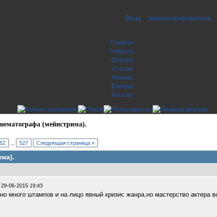
Вход
Зарегистрироваться
Главная
Новости
Обзоры
Статьи
Музыка
Бренды
Каталог
нематографа (мейнстрима).
52
...
527
Следующая страница »
ма).
/
29-06-2015 19:43
много штампов и на лицо явный кризис жанра,но мастерство актера все вы