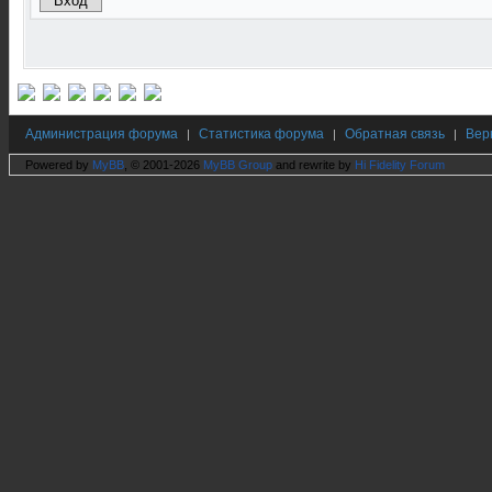
Администрация форума
Статистика форума
Обратная связь
Вер
|
|
|
Powered by
MyBB
, © 2001-2026
MyBB Group
and rewrite by
Hi Fidelity Forum