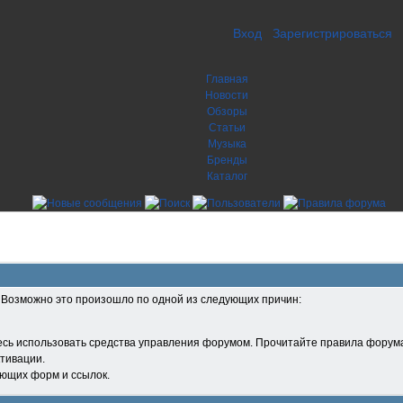
Вход
Зарегистрироваться
Главная
Новости
Обзоры
Статьи
Музыка
Бренды
Каталог
. Возможно это произошло по одной из следующих причин:
есь использовать средства управления форумом. Прочитайте правила форума
тивации.
ующих форм и ссылок.