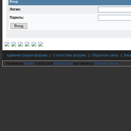
Вход
Логин:
Пароль:
Администрация форума
Статистика форума
Обратная связь
Вер
|
|
|
Powered by
MyBB
, © 2001-2026
MyBB Group
and rewrite by
Hi Fidelity Forum