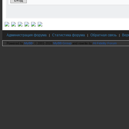
Администрация форума
Статистика форума
Обратная связь
Вер
|
|
|
Powered by
MyBB
, © 2001-2026
MyBB Group
and rewrite by
Hi Fidelity Forum